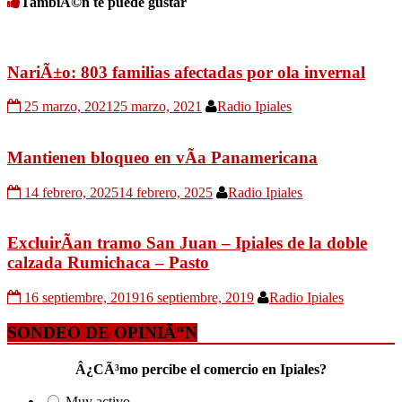
TambiÃ©n te puede gustar
NariÃ±o: 803 familias afectadas por ola invernal
25 marzo, 2021
25 marzo, 2021
Radio Ipiales
Mantienen bloqueo en vÃ­a Panamericana
14 febrero, 2025
14 febrero, 2025
Radio Ipiales
ExcluirÃ­an tramo San Juan – Ipiales de la doble
calzada Rumichaca – Pasto
16 septiembre, 2019
16 septiembre, 2019
Radio Ipiales
SONDEO DE OPINIÃ“N
Â¿CÃ³mo percibe el comercio en Ipiales?
Muy activo