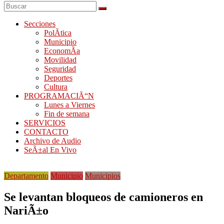
Secciones
PolÃ­tica
Municipio
EconomÃ­a
Movilidad
Seguridad
Deportes
Cultura
PROGRAMACIÃ“N
Lunes a Viernes
Fin de semana
SERVICIOS
CONTACTO
Archivo de Audio
SeÃ±al En Vivo
Departamento
Municipio
Municipios
Se levantan bloqueos de camioneros en
NariÃ±o