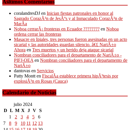
Ãšltimos Comentarios
coralandresDJ
en
Inician fiestas patronales en honor al
Sagrado CorazÃ³n de JesÃºs y al Inmaculado CorazÃ³n de
MarÃ­a
Noboa cerrarÃ¡ fronteras en Ecuador ????????
en
Noboa
ordena cerrar las fronteras
Masacre en Ipiales, tres personas fueron asesinadas en un acto
sicarial y las autoridades guardan silencio. â€£ NariÃ±o
Ahora
en
Tres muertos y un herido deja ataque sicarial
Nombran conciliadores para el departamento de NariÃ±o -
PIFJ-OEA
en
Nombran conciliadores para el departamento de
NariÃ±o
dantovas
en
Servicios
Patty Montt
en
FiscalÃ­a establece primera hipÃ³tesis por
explosiÃ³n en Rosas (Cauca)
Calendario de Noticias
julio 2024
D
L
M
X
J
V
S
1
2
3
4
5
6
7
8
9
10
11
12
13
14
15
16
17
18
19
20