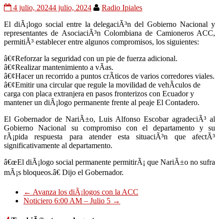
4 julio, 2024
4 julio, 2024
Radio Ipiales
El diÃ¡logo social entre la delegaciÃ³n del Gobierno Nacional y
representantes de AsociaciÃ³n Colombiana de Camioneros ACC,
permitiÃ³ establecer entre algunos compromisos, los siguientes:
â€¢Reforzar la seguridad con un pie de fuerza adicional.
â€¢Realizar mantenimiento a vÃ­as.
â€¢Hacer un recorrido a puntos crÃ­ticos de varios corredores viales.
â€¢Emitir una circular que regule la movilidad de vehÃ­culos de
carga con placa extranjera en pasos fronterizos con Ecuador y
mantener un diÃ¡logo permanente frente al peaje El Contadero.
El Gobernador de NariÃ±o, Luis Alfonso Escobar agradeciÃ³ al
Gobierno Nacional su compromiso con el departamento y su
rÃ¡pida respuesta para atender esta situaciÃ³n que afectÃ³
significativamente al departamento.
â€œEl diÃ¡logo social permanente permitirÃ¡ que NariÃ±o no sufra
mÃ¡s bloqueos.â€ Dijo el Gobernador.
←
Avanza los diÃ¡logos con la ACC
Noticiero 6:00 AM – Julio 5
→