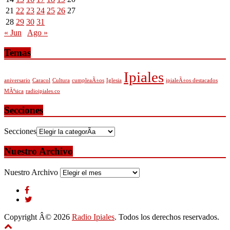
21
22
23
24
25
26
27
28
29
30
31
« Jun
Ago »
Temas
Ipiales
aniversario
Caracol
Cultura
cumpleaÃ±os
Iglesia
ipialeÃ±os destacados
MÃºsica
radioipiales.co
Secciones
Secciones
Nuestro Archivo
Nuestro Archivo
Copyright Â© 2026
Radio Ipiales
. Todos los derechos reservados.