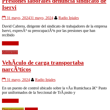
Presiones laborales denuncia sindicato de
Iservi
31 mayo, 2024
31 mayo, 2024
Radio Ipiales
David Cabrera, dirigente del sindicato de trabajadores de la empresa
Iservi, expresÃ³ su preocupaciÃ³n por las presiones que han
recibido
Leer mÃ¡s
Municipio
VehÃ­culo de carga transportaba
narcÃ³ticos
31 mayo, 2024
Radio Ipiales
En un puesto de control ubicado sobre la vÃ­a Rumichaca â€“ Pasto
por uniformados de la Seccional de TrÃ¡nsito y
Leer mÃ¡s
Departamento
Frontera