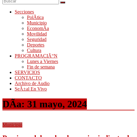
Secciones
PolÃ­tica
Municipio
EconomÃ­a
Movilidad
Seguridad
Deportes
Cultura
PROGRAMACIÃ“N
Lunes a Viernes
Fin de semana
SERVICIOS
CONTACTO
Archivo de Audio
SeÃ±al En Vivo
DÃ­a:
31 mayo, 2024
Municipio