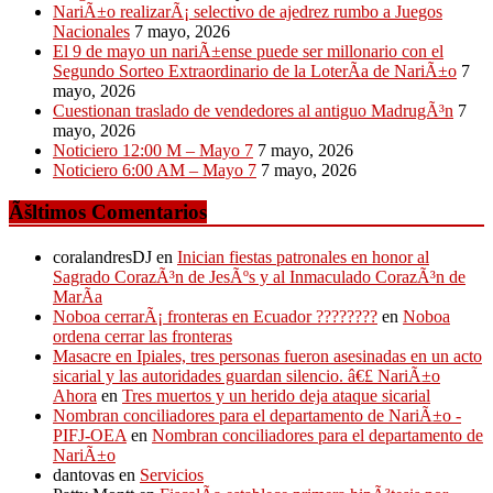
NariÃ±o realizarÃ¡ selectivo de ajedrez rumbo a Juegos
Nacionales
7 mayo, 2026
El 9 de mayo un nariÃ±ense puede ser millonario con el
Segundo Sorteo Extraordinario de la LoterÃ­a de NariÃ±o
7
mayo, 2026
Cuestionan traslado de vendedores al antiguo MadrugÃ³n
7
mayo, 2026
Noticiero 12:00 M – Mayo 7
7 mayo, 2026
Noticiero 6:00 AM – Mayo 7
7 mayo, 2026
Ãšltimos Comentarios
coralandresDJ
en
Inician fiestas patronales en honor al
Sagrado CorazÃ³n de JesÃºs y al Inmaculado CorazÃ³n de
MarÃ­a
Noboa cerrarÃ¡ fronteras en Ecuador ????????
en
Noboa
ordena cerrar las fronteras
Masacre en Ipiales, tres personas fueron asesinadas en un acto
sicarial y las autoridades guardan silencio. â€£ NariÃ±o
Ahora
en
Tres muertos y un herido deja ataque sicarial
Nombran conciliadores para el departamento de NariÃ±o -
PIFJ-OEA
en
Nombran conciliadores para el departamento de
NariÃ±o
dantovas
en
Servicios