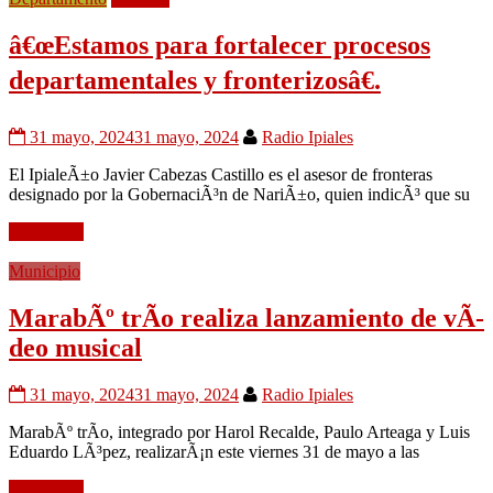
â€œEstamos para fortalecer procesos
departamentales y fronterizosâ€.
31 mayo, 2024
31 mayo, 2024
Radio Ipiales
El IpialeÃ±o Javier Cabezas Castillo es el asesor de fronteras
designado por la GobernaciÃ³n de NariÃ±o, quien indicÃ³ que su
Leer mÃ¡s
Municipio
MarabÃº trÃ­o realiza lanzamiento de vÃ­
deo musical
31 mayo, 2024
31 mayo, 2024
Radio Ipiales
MarabÃº trÃ­o, integrado por Harol Recalde, Paulo Arteaga y Luis
Eduardo LÃ³pez, realizarÃ¡n este viernes 31 de mayo a las
Leer mÃ¡s