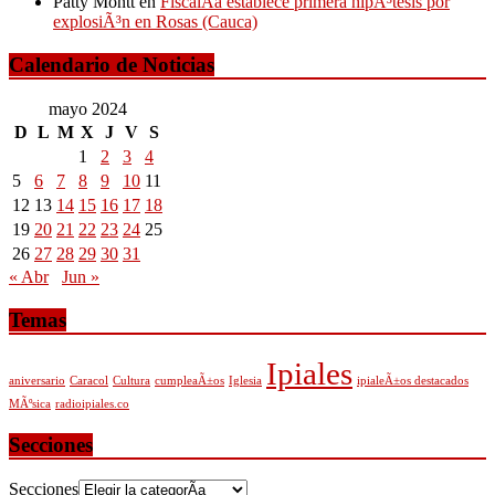
Patty Montt
en
FiscalÃ­a establece primera hipÃ³tesis por
explosiÃ³n en Rosas (Cauca)
Calendario de Noticias
mayo 2024
D
L
M
X
J
V
S
1
2
3
4
5
6
7
8
9
10
11
12
13
14
15
16
17
18
19
20
21
22
23
24
25
26
27
28
29
30
31
« Abr
Jun »
Temas
Ipiales
aniversario
Caracol
Cultura
cumpleaÃ±os
Iglesia
ipialeÃ±os destacados
MÃºsica
radioipiales.co
Secciones
Secciones