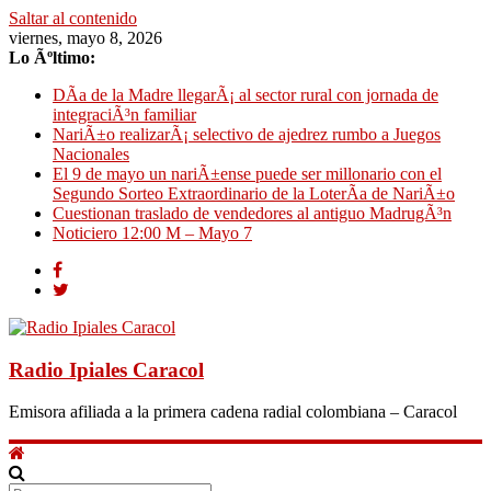
Saltar al contenido
viernes, mayo 8, 2026
Lo Ãºltimo:
DÃ­a de la Madre llegarÃ¡ al sector rural con jornada de
integraciÃ³n familiar
NariÃ±o realizarÃ¡ selectivo de ajedrez rumbo a Juegos
Nacionales
El 9 de mayo un nariÃ±ense puede ser millonario con el
Segundo Sorteo Extraordinario de la LoterÃ­a de NariÃ±o
Cuestionan traslado de vendedores al antiguo MadrugÃ³n
Noticiero 12:00 M – Mayo 7
Radio Ipiales Caracol
Emisora afiliada a la primera cadena radial colombiana – Caracol