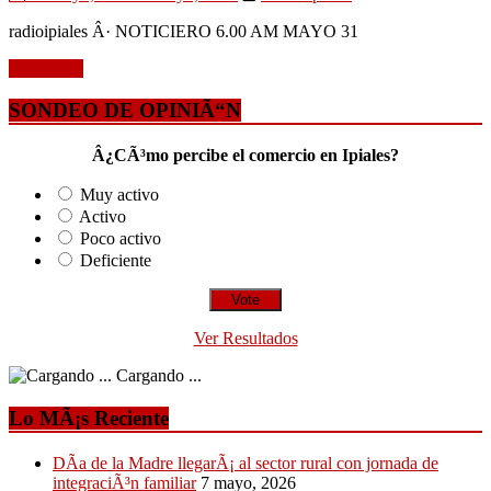
radioipiales Â· NOTICIERO 6.00 AM MAYO 31
Leer mÃ¡s
SONDEO DE OPINIÃ“N
Â¿CÃ³mo percibe el comercio en Ipiales?
Muy activo
Activo
Poco activo
Deficiente
Ver Resultados
Cargando ...
Lo MÃ¡s Reciente
DÃ­a de la Madre llegarÃ¡ al sector rural con jornada de
integraciÃ³n familiar
7 mayo, 2026