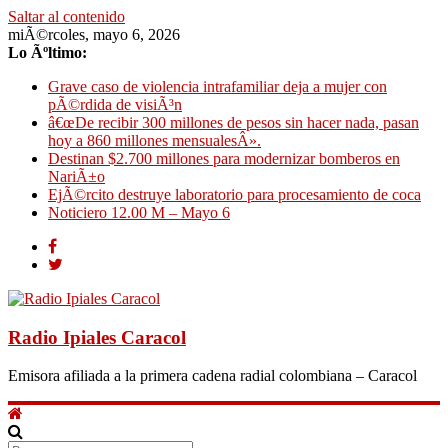
Saltar al contenido
miÃ©rcoles, mayo 6, 2026
Lo Ãºltimo:
Grave caso de violencia intrafamiliar deja a mujer con
pÃ©rdida de visiÃ³n
â€œDe recibir 300 millones de pesos sin hacer nada, pasan
hoy a 860 millones mensualesÂ».
Destinan $2.700 millones para modernizar bomberos en
NariÃ±o
EjÃ©rcito destruye laboratorio para procesamiento de coca
Noticiero 12.00 M – Mayo 6
Radio Ipiales Caracol
Emisora afiliada a la primera cadena radial colombiana – Caracol