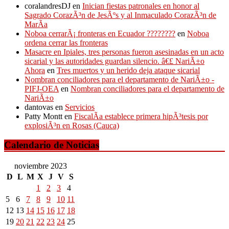
coralandresDJ
en
Inician fiestas patronales en honor al
Sagrado CorazÃ³n de JesÃºs y al Inmaculado CorazÃ³n de
MarÃ­a
Noboa cerrarÃ¡ fronteras en Ecuador ????????
en
Noboa
ordena cerrar las fronteras
Masacre en Ipiales, tres personas fueron asesinadas en un acto
sicarial y las autoridades guardan silencio. â€£ NariÃ±o
Ahora
en
Tres muertos y un herido deja ataque sicarial
Nombran conciliadores para el departamento de NariÃ±o -
PIFJ-OEA
en
Nombran conciliadores para el departamento de
NariÃ±o
dantovas
en
Servicios
Patty Montt
en
FiscalÃ­a establece primera hipÃ³tesis por
explosiÃ³n en Rosas (Cauca)
Calendario de Noticias
noviembre 2023
D
L
M
X
J
V
S
1
2
3
4
5
6
7
8
9
10
11
12
13
14
15
16
17
18
19
20
21
22
23
24
25