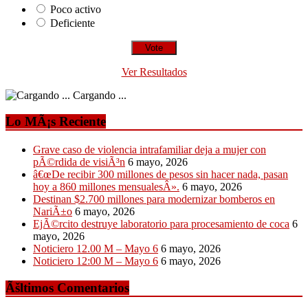
Poco activo
Deficiente
Ver Resultados
Cargando ...
Lo MÃ¡s Reciente
Grave caso de violencia intrafamiliar deja a mujer con
pÃ©rdida de visiÃ³n
6 mayo, 2026
â€œDe recibir 300 millones de pesos sin hacer nada, pasan
hoy a 860 millones mensualesÂ».
6 mayo, 2026
Destinan $2.700 millones para modernizar bomberos en
NariÃ±o
6 mayo, 2026
EjÃ©rcito destruye laboratorio para procesamiento de coca
6
mayo, 2026
Noticiero 12.00 M – Mayo 6
6 mayo, 2026
Noticiero 12:00 M – Mayo 6
6 mayo, 2026
Ãšltimos Comentarios