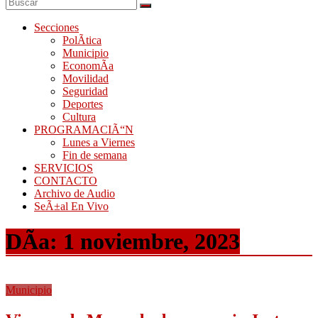
Secciones
PolÃ­tica
Municipio
EconomÃ­a
Movilidad
Seguridad
Deportes
Cultura
PROGRAMACIÃ“N
Lunes a Viernes
Fin de semana
SERVICIOS
CONTACTO
Archivo de Audio
SeÃ±al En Vivo
DÃ­a:
1 noviembre, 2023
Municipio