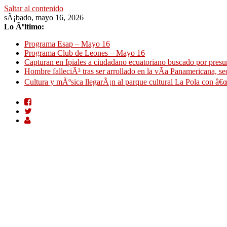
Saltar al contenido
sÃ¡bado, mayo 16, 2026
Lo Ãºltimo:
Programa Esap – Mayo 16
Programa Club de Leones – Mayo 16
Capturan en Ipiales a ciudadano ecuatoriano buscado por presun
Hombre falleciÃ³ tras ser arrollado en la vÃ­a Panamericana, se
Cultura y mÃºsica llegarÃ¡n al parque cultural La Pola con â€œ