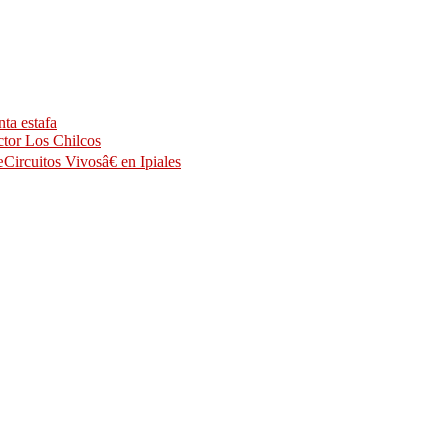
ta estafa
ctor Los Chilcos
Circuitos Vivosâ€ en Ipiales