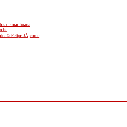
ilos de marihuana
noche
idoâ€: Felipe JÃ¡come