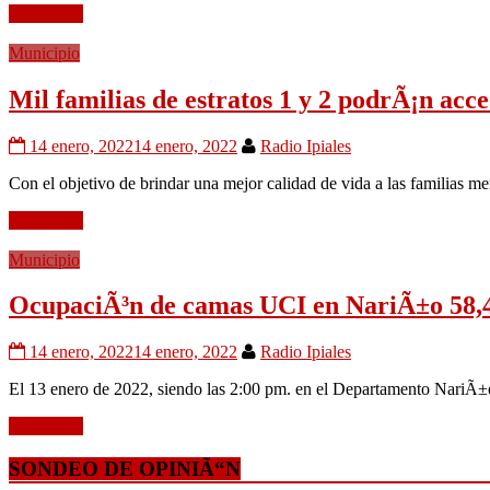
Leer mÃ¡s
Municipio
Mil familias de estratos 1 y 2 podrÃ¡n acc
14 enero, 2022
14 enero, 2022
Radio Ipiales
Con el objetivo de brindar una mejor calidad de vida a las familias 
Leer mÃ¡s
Municipio
OcupaciÃ³n de camas UCI en NariÃ±o 58
14 enero, 2022
14 enero, 2022
Radio Ipiales
El 13 enero de 2022, siendo las 2:00 pm. en el Departamento NariÃ±o
Leer mÃ¡s
SONDEO DE OPINIÃ“N