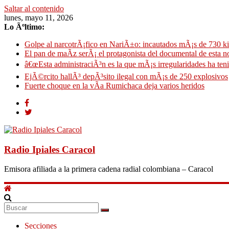
Saltar al contenido
lunes, mayo 11, 2026
Lo Ãºltimo:
Golpe al narcotrÃ¡fico en NariÃ±o: incautados mÃ¡s de 730 k
El pan de maÃ­z serÃ¡ el protagonista del documental de esta 
â€œEsta administraciÃ³n es la que mÃ¡s irregularidades ha ten
EjÃ©rcito hallÃ³ depÃ³sito ilegal con mÃ¡s de 250 explosivos
Fuerte choque en la vÃ­a Rumichaca deja varios heridos
Radio Ipiales Caracol
Emisora afiliada a la primera cadena radial colombiana – Caracol
Secciones