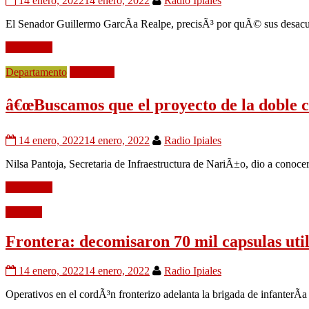
14 enero, 2022
14 enero, 2022
Radio Ipiales
El Senador Guillermo GarcÃ­a Realpe, precisÃ³ por quÃ© sus desacuer
Leer mÃ¡s
Departamento
Movilidad
â€œBuscamos que el proyecto de la doble ca
14 enero, 2022
14 enero, 2022
Radio Ipiales
Nilsa Pantoja, Secretaria de Infraestructura de NariÃ±o, dio a conoc
Leer mÃ¡s
Frontera
Frontera: decomisaron 70 mil capsulas util
14 enero, 2022
14 enero, 2022
Radio Ipiales
Operativos en el cordÃ³n fronterizo adelanta la brigada de infanterÃ