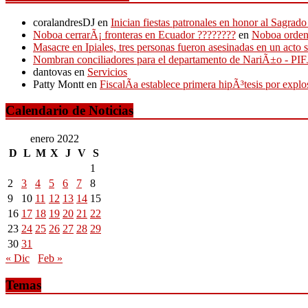
coralandresDJ
en
Inician fiestas patronales en honor al Sagr
Noboa cerrarÃ¡ fronteras en Ecuador ????????
en
Noboa ordena
Masacre en Ipiales, tres personas fueron asesinadas en un acto 
Nombran conciliadores para el departamento de NariÃ±o - P
dantovas
en
Servicios
Patty Montt
en
FiscalÃ­a establece primera hipÃ³tesis por expl
Calendario de Noticias
enero 2022
D
L
M
X
J
V
S
1
2
3
4
5
6
7
8
9
10
11
12
13
14
15
16
17
18
19
20
21
22
23
24
25
26
27
28
29
30
31
« Dic
Feb »
Temas