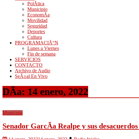
PolÃ­tica
Municipio
EconomÃ­a
Movilidad
Seguridad
Deportes
Cultura
PROGRAMACIÃ“N
Lunes a Viernes
Fin de semana
SERVICIOS
CONTACTO
Archivo de Audio
SeÃ±al En Vivo
DÃ­a:
14 enero, 2022
Municipio
Senador GarcÃ­a Realpe y sus desacuerdos 