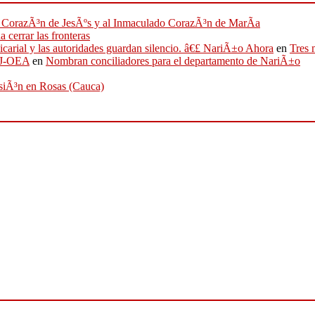
ado CorazÃ³n de JesÃºs y al Inmaculado CorazÃ³n de MarÃ­a
 cerrar las fronteras
sicarial y las autoridades guardan silencio. â€£ NariÃ±o Ahora
en
Tres 
IFJ-OEA
en
Nombran conciliadores para el departamento de NariÃ±o
osiÃ³n en Rosas (Cauca)