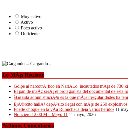
Muy activo
Activo
Poco activo
Deficiente
Cargando ...
Lo MÃ¡s Reciente
Golpe al narcotrÃ¡fico en NariÃ±o: incautados mÃ¡s de 730 k
El pan de maÃ­z serÃ¡ el protagonista del documental de esta 
â€œEsta administraciÃ³n es la que mÃ¡s irregularidades ha ten
EjÃ©rcito hallÃ³ depÃ³sito ilegal con mÃ¡s de 250 explosivos
Fuerte choque en la vÃ­a Rumichaca deja varios heridos
11 may
Noticiero 12:00 M – Mayo 11
11 mayo, 2026
Ãšltimos Comentarios