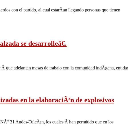
dos con el partido, al cual estarÃ­an llegando personas que tienen
lzada se desarrolleâ€.
er Â que adelantan mesas de trabajo con la comunidad indÃ­gena, entida
izadas en la elaboraciÃ³n de explosivos
­a NÂ° 31 Andes-TulcÃ¡n, los cuales Â han permitido que en los