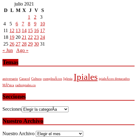
julio 2021
D
L
M
X
J
V
S
1
2
3
4
5
6
7
8
9
10
11
12
13
14
15
16
17
18
19
20
21
22
23
24
25
26
27
28
29
30
31
« Jun
Ago »
Temas
Ipiales
aniversario
Caracol
Cultura
cumpleaÃ±os
Iglesia
ipialeÃ±os destacados
MÃºsica
radioipiales.co
Secciones
Secciones
Nuestro Archivo
Nuestro Archivo