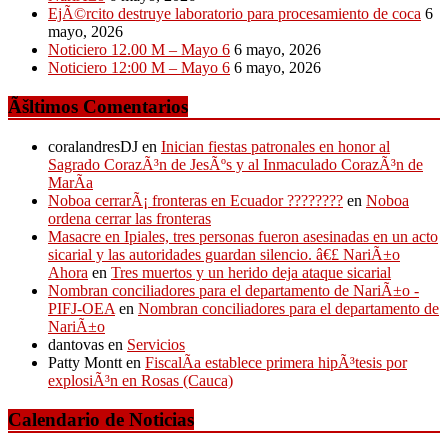
EjÃ©rcito destruye laboratorio para procesamiento de coca
6
mayo, 2026
Noticiero 12.00 M – Mayo 6
6 mayo, 2026
Noticiero 12:00 M – Mayo 6
6 mayo, 2026
Ãšltimos Comentarios
coralandresDJ
en
Inician fiestas patronales en honor al
Sagrado CorazÃ³n de JesÃºs y al Inmaculado CorazÃ³n de
MarÃ­a
Noboa cerrarÃ¡ fronteras en Ecuador ????????
en
Noboa
ordena cerrar las fronteras
Masacre en Ipiales, tres personas fueron asesinadas en un acto
sicarial y las autoridades guardan silencio. â€£ NariÃ±o
Ahora
en
Tres muertos y un herido deja ataque sicarial
Nombran conciliadores para el departamento de NariÃ±o -
PIFJ-OEA
en
Nombran conciliadores para el departamento de
NariÃ±o
dantovas
en
Servicios
Patty Montt
en
FiscalÃ­a establece primera hipÃ³tesis por
explosiÃ³n en Rosas (Cauca)
Calendario de Noticias