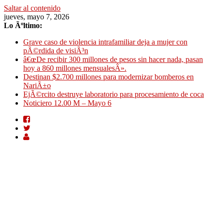
Saltar al contenido
jueves, mayo 7, 2026
Lo Ãºltimo:
Grave caso de violencia intrafamiliar deja a mujer con
pÃ©rdida de visiÃ³n
â€œDe recibir 300 millones de pesos sin hacer nada, pasan
hoy a 860 millones mensualesÂ».
Destinan $2.700 millones para modernizar bomberos en
NariÃ±o
EjÃ©rcito destruye laboratorio para procesamiento de coca
Noticiero 12.00 M – Mayo 6