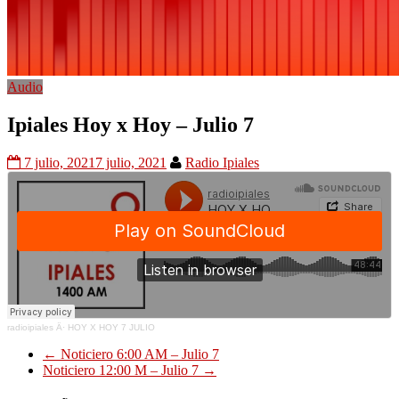
Audio
Ipiales Hoy x Hoy – Julio 7
7 julio, 2021
7 julio, 2021
Radio Ipiales
radioipiales
Â·
HOY X HOY 7 JULIO
←
Noticiero 6:00 AM – Julio 7
Noticiero 12:00 M – Julio 7
→