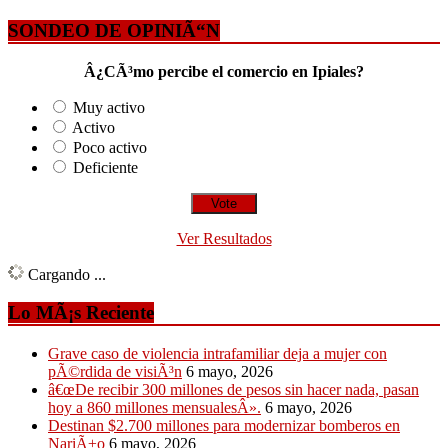
SONDEO DE OPINIÃ“N
Â¿CÃ³mo percibe el comercio en Ipiales?
Muy activo
Activo
Poco activo
Deficiente
Ver Resultados
Cargando ...
Lo MÃ¡s Reciente
Grave caso de violencia intrafamiliar deja a mujer con
pÃ©rdida de visiÃ³n
6 mayo, 2026
â€œDe recibir 300 millones de pesos sin hacer nada, pasan
hoy a 860 millones mensualesÂ».
6 mayo, 2026
Destinan $2.700 millones para modernizar bomberos en
NariÃ±o
6 mayo, 2026