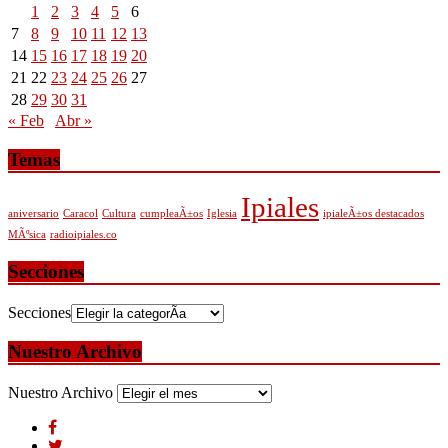
1
2
3
4
5
6
7
8
9
10
11
12
13
14
15
16
17
18
19
20
21
22
23
24
25
26
27
28
29
30
31
« Feb
Abr »
Temas
Ipiales
aniversario
Caracol
Cultura
cumpleaÃ±os
Iglesia
ipialeÃ±os destacados
MÃºsica
radioipiales.co
Secciones
Secciones
Nuestro Archivo
Nuestro Archivo