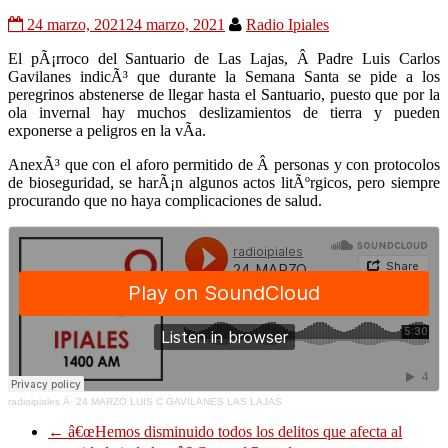
24 marzo, 2021
24 marzo, 2021
Radio Ipiales
El pÃ¡rroco del Santuario de Las Lajas, Â Padre Luis Carlos
Gavilanes indicÃ³ que durante la Semana Santa se pide a los
peregrinos abstenerse de llegar hasta el Santuario, puesto que por la
ola invernal hay muchos deslizamientos de tierra y pueden
exponerse a peligros en la vÃ­a.
AnexÃ³ que con el aforo permitido de Â personas y con protocolos
de bioseguridad, se harÃ¡n algunos actos litÃºrgicos, pero siempre
procurando que no haya complicaciones de salud.
radioipiales
Â·
24 MARZO LUIS C GAVILANES LAS LAJAS
←
â€œHemos disminuido todos los delitos que afecta al