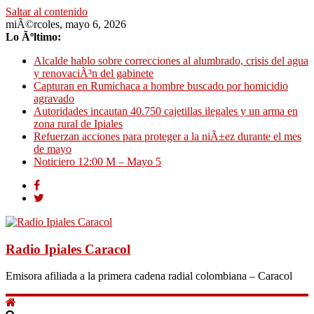
Saltar al contenido
miÃ©rcoles, mayo 6, 2026
Lo Ãºltimo:
Alcalde hablo sobre correcciones al alumbrado, crisis del agua
y renovaciÃ³n del gabinete
Capturan en Rumichaca a hombre buscado por homicidio
agravado
Autoridades incautan 40.750 cajetillas ilegales y un arma en
zona rural de Ipiales
Refuerzan acciones para proteger a la niÃ±ez durante el mes
de mayo
Noticiero 12:00 M – Mayo 5
Radio Ipiales Caracol
Emisora afiliada a la primera cadena radial colombiana – Caracol