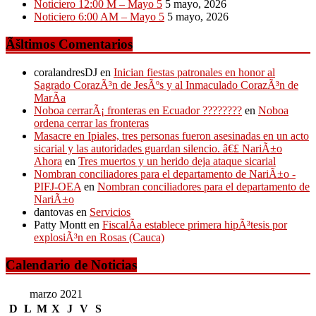
Noticiero 12:00 M – Mayo 5
5 mayo, 2026
Noticiero 6:00 AM – Mayo 5
5 mayo, 2026
Ãšltimos Comentarios
coralandresDJ
en
Inician fiestas patronales en honor al
Sagrado CorazÃ³n de JesÃºs y al Inmaculado CorazÃ³n de
MarÃ­a
Noboa cerrarÃ¡ fronteras en Ecuador ????????
en
Noboa
ordena cerrar las fronteras
Masacre en Ipiales, tres personas fueron asesinadas en un acto
sicarial y las autoridades guardan silencio. â€£ NariÃ±o
Ahora
en
Tres muertos y un herido deja ataque sicarial
Nombran conciliadores para el departamento de NariÃ±o -
PIFJ-OEA
en
Nombran conciliadores para el departamento de
NariÃ±o
dantovas
en
Servicios
Patty Montt
en
FiscalÃ­a establece primera hipÃ³tesis por
explosiÃ³n en Rosas (Cauca)
Calendario de Noticias
marzo 2021
D
L
M
X
J
V
S