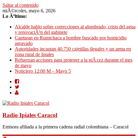
Saltar al contenido
miÃ©rcoles, mayo 6, 2026
Lo Ãºltimo:
Alcalde hablo sobre correcciones al alumbrado, crisis del agua
y renovaciÃ³n del gabinete
Capturan en Rumichaca a hombre buscado por homicidio
agravado
Autoridades incautan 40.750 cajetillas ilegales y un arma en
zona rural de Ipiales
Refuerzan acciones para proteger a la niÃ±ez durante el mes
de mayo
Noticiero 12:00 M – Mayo 5
Radio Ipiales Caracol
Emisora afiliada a la primera cadena radial colombiana – Caracol