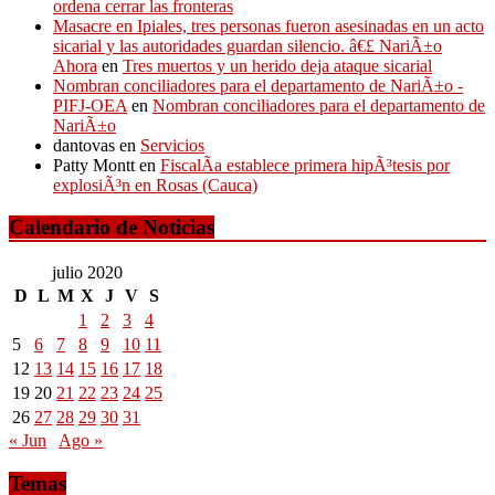
ordena cerrar las fronteras
Masacre en Ipiales, tres personas fueron asesinadas en un acto
sicarial y las autoridades guardan silencio. â€£ NariÃ±o
Ahora
en
Tres muertos y un herido deja ataque sicarial
Nombran conciliadores para el departamento de NariÃ±o -
PIFJ-OEA
en
Nombran conciliadores para el departamento de
NariÃ±o
dantovas
en
Servicios
Patty Montt
en
FiscalÃ­a establece primera hipÃ³tesis por
explosiÃ³n en Rosas (Cauca)
Calendario de Noticias
julio 2020
D
L
M
X
J
V
S
1
2
3
4
5
6
7
8
9
10
11
12
13
14
15
16
17
18
19
20
21
22
23
24
25
26
27
28
29
30
31
« Jun
Ago »
Temas