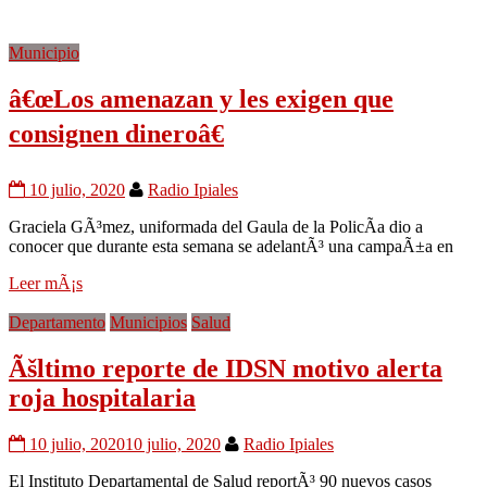
Municipio
â€œLos amenazan y les exigen que
consignen dineroâ€
10 julio, 2020
Radio Ipiales
Graciela GÃ³mez, uniformada del Gaula de la PolicÃ­a dio a
conocer que durante esta semana se adelantÃ³ una campaÃ±a en
Leer mÃ¡s
Departamento
Municipios
Salud
Ãšltimo reporte de IDSN motivo alerta
roja hospitalaria
10 julio, 2020
10 julio, 2020
Radio Ipiales
El Instituto Departamental de Salud reportÃ³ 90 nuevos casos