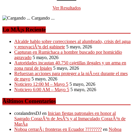
Ver Resultados
Cargando ...
Lo MÃ¡s Reciente
Alcalde hablo sobre correcciones al alumbrado, crisis del agua
y renovaciÃ³n del gabinete
5 mayo, 2026
Capturan en Rumichaca a hombre buscado por homicidio
agravado
5 mayo, 2026
Autoridades incautan 40.750 cajetillas ilegales y un arma en
zona rural de Ipiales
5 mayo, 2026
Refuerzan acciones para proteger a la niÃ±ez durante el mes
de mayo
5 mayo, 2026
Noticiero 12:00 M – Mayo 5
5 mayo, 2026
Noticiero 6:00 AM – Mayo 5
5 mayo, 2026
Ãšltimos Comentarios
coralandresDJ
en
Inician fiestas patronales en honor al
Sagrado CorazÃ³n de JesÃºs y al Inmaculado CorazÃ³n de
MarÃ­a
Noboa cerrarÃ¡ fronteras en Ecuador ????????
en
Noboa