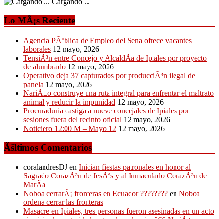
Cargando ...
Lo MÃ¡s Reciente
Agencia PÃºblica de Empleo del Sena ofrece vacantes
laborales
12 mayo, 2026
TensiÃ³n entre Concejo y AlcaldÃ­a de Ipiales por proyecto
de alumbrado
12 mayo, 2026
Operativo deja 37 capturados por producciÃ³n ilegal de
panela
12 mayo, 2026
NariÃ±o construye una ruta integral para enfrentar el maltrato
animal y reducir la impunidad
12 mayo, 2026
Procuraduria castiga a nueve concejales de Ipiales por
sesiones fuera del recinto oficial
12 mayo, 2026
Noticiero 12:00 M – Mayo 12
12 mayo, 2026
Ãšltimos Comentarios
coralandresDJ
en
Inician fiestas patronales en honor al
Sagrado CorazÃ³n de JesÃºs y al Inmaculado CorazÃ³n de
MarÃ­a
Noboa cerrarÃ¡ fronteras en Ecuador ????????
en
Noboa
ordena cerrar las fronteras
Masacre en Ipiales, tres personas fueron asesinadas en un acto