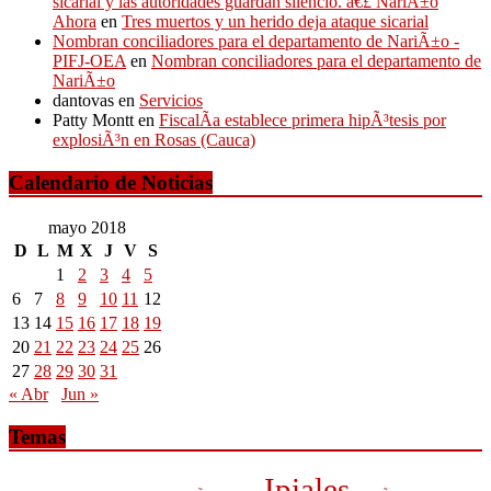
sicarial y las autoridades guardan silencio. â€£ NariÃ±o
Ahora
en
Tres muertos y un herido deja ataque sicarial
Nombran conciliadores para el departamento de NariÃ±o -
PIFJ-OEA
en
Nombran conciliadores para el departamento de
NariÃ±o
dantovas
en
Servicios
Patty Montt
en
FiscalÃ­a establece primera hipÃ³tesis por
explosiÃ³n en Rosas (Cauca)
Calendario de Noticias
mayo 2018
D
L
M
X
J
V
S
1
2
3
4
5
6
7
8
9
10
11
12
13
14
15
16
17
18
19
20
21
22
23
24
25
26
27
28
29
30
31
« Abr
Jun »
Temas
Ipiales