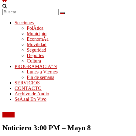
Secciones
PolÃ­tica
Municipio
EconomÃ­a
Movilidad
Seguridad
Deportes
Cultura
PROGRAMACIÃ“N
Lunes a Viernes
Fin de semana
SERVICIOS
CONTACTO
Archivo de Audio
SeÃ±al En Vivo
Audio
Noticiero 3:00 PM – Mayo 8