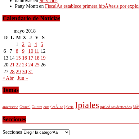
dantovas
en
Servicios
Patty Montt
en
FiscalÃ­a establece primera hipÃ³tesis por expl
Calendario de Noticias
mayo 2018
D
L
M
X
J
V
S
1
2
3
4
5
6
7
8
9
10
11
12
13
14
15
16
17
18
19
20
21
22
23
24
25
26
27
28
29
30
31
« Abr
Jun »
Temas
Ipiales
aniversario
Caracol
Cultura
cumpleaÃ±os
Iglesia
ipialeÃ±os destacados
MÃº
Secciones
Secciones