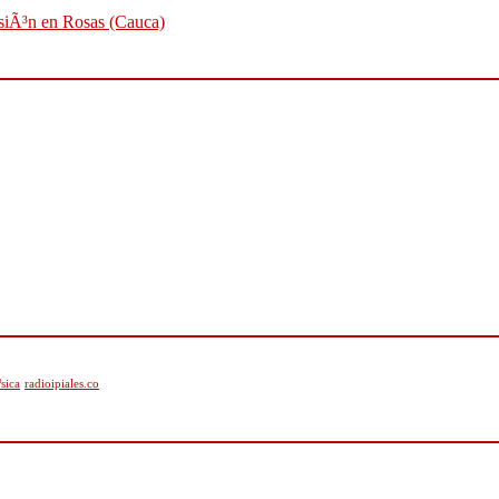
osiÃ³n en Rosas (Cauca)
sica
radioipiales.co