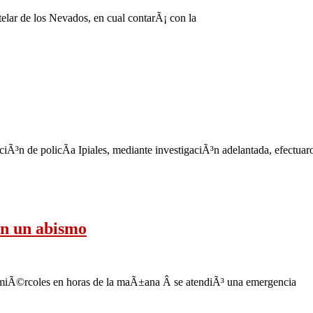
elar de los Nevados, en cual contarÃ¡ con la
aciÃ³n de policÃ­a Ipiales, mediante investigaciÃ³n adelantada, efectua
n un abismo
 miÃ©rcoles en horas de la maÃ±ana Â se atendiÃ³ una emergencia