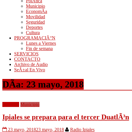
PolÃ­tica
Municipio
EconomÃ­a
Movilidad
Seguridad
Deportes
Cultura
PROGRAMACIÃ“N
Lunes a Viernes
Fin de semana
SERVICIOS
CONTACTO
Archivo de Audio
SeÃ±al En Vivo
DÃ­a:
23 mayo, 2018
Deportes
Municipio
Ipiales se prepara para el tercer DuatlÃ³n
23 mayo, 2018
23 mayo, 2018
Radio Ipiales