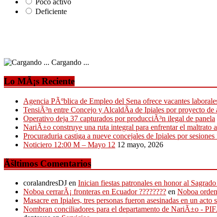
Poco activo
Deficiente
Cargando ...
Lo MÃ¡s Reciente
Agencia PÃºblica de Empleo del Sena ofrece vacantes laborale
TensiÃ³n entre Concejo y AlcaldÃ­a de Ipiales por proyecto de
Operativo deja 37 capturados por producciÃ³n ilegal de panela
NariÃ±o construye una ruta integral para enfrentar el maltrato 
Procuraduria castiga a nueve concejales de Ipiales por sesiones f
Noticiero 12:00 M – Mayo 12
12 mayo, 2026
Ãšltimos Comentarios
coralandresDJ
en
Inician fiestas patronales en honor al Sagr
Noboa cerrarÃ¡ fronteras en Ecuador ????????
en
Noboa ordena
Masacre en Ipiales, tres personas fueron asesinadas en un acto 
Nombran conciliadores para el departamento de NariÃ±o - P