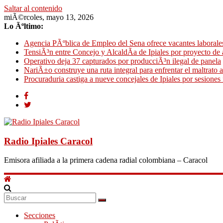
Saltar al contenido
miÃ©rcoles, mayo 13, 2026
Lo Ãºltimo:
Agencia PÃºblica de Empleo del Sena ofrece vacantes laborale
TensiÃ³n entre Concejo y AlcaldÃ­a de Ipiales por proyecto de
Operativo deja 37 capturados por producciÃ³n ilegal de panela
NariÃ±o construye una ruta integral para enfrentar el maltrato 
Procuraduria castiga a nueve concejales de Ipiales por sesiones f
Radio Ipiales Caracol
Emisora afiliada a la primera cadena radial colombiana – Caracol
Secciones