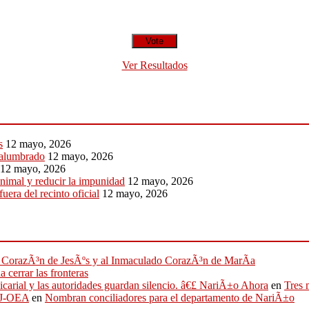
Ver Resultados
s
12 mayo, 2026
 alumbrado
12 mayo, 2026
12 mayo, 2026
animal y reducir la impunidad
12 mayo, 2026
uera del recinto oficial
12 mayo, 2026
ado CorazÃ³n de JesÃºs y al Inmaculado CorazÃ³n de MarÃ­a
 cerrar las fronteras
sicarial y las autoridades guardan silencio. â€£ NariÃ±o Ahora
en
Tres 
IFJ-OEA
en
Nombran conciliadores para el departamento de NariÃ±o