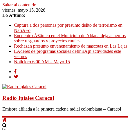
Saltar al contenido
viernes, mayo 15, 2026
Lo Ãºltimo:
Captura a dos personas por presunto delito de terrorismo en
NariÃ±o
Encuentro Ã©tnico en el Municipio de Aldana deja acuerdos
sobre resguardos y proyectos rurales
Rechazan presunto envenenamiento de mascotas en Las Lajas
LÃ­deres de programas sociales definirÃ¡n actividades este
viernes
Noticiero 6:00 AM – Mayo 15
Radio Ipiales Caracol
Emisora afiliada a la primera cadena radial colombiana – Caracol