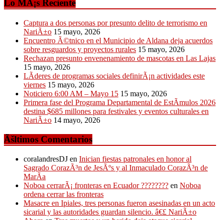
Lo MÃ¡s Reciente
Captura a dos personas por presunto delito de terrorismo en
NariÃ±o
15 mayo, 2026
Encuentro Ã©tnico en el Municipio de Aldana deja acuerdos
sobre resguardos y proyectos rurales
15 mayo, 2026
Rechazan presunto envenenamiento de mascotas en Las Lajas
15 mayo, 2026
LÃ­deres de programas sociales definirÃ¡n actividades este
viernes
15 mayo, 2026
Noticiero 6:00 AM – Mayo 15
15 mayo, 2026
Primera fase del Programa Departamental de EstÃ­mulos 2026
destina $685 millones para festivales y eventos culturales en
NariÃ±o
14 mayo, 2026
Ãšltimos Comentarios
coralandresDJ
en
Inician fiestas patronales en honor al
Sagrado CorazÃ³n de JesÃºs y al Inmaculado CorazÃ³n de
MarÃ­a
Noboa cerrarÃ¡ fronteras en Ecuador ????????
en
Noboa
ordena cerrar las fronteras
Masacre en Ipiales, tres personas fueron asesinadas en un acto
sicarial y las autoridades guardan silencio. â€£ NariÃ±o