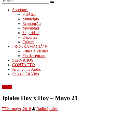
Secciones
PolÃ­tica
Municipio
EconomÃ­a
Movilidad
Seguridad
Deportes
Cultura
PROGRAMACIÃ“N
Lunes a Viernes
Fin de semana
SERVICIOS
CONTACTO
Archivo de Audio
SeÃ±al En Vivo
Audio
Ipiales Hoy x Hoy – Mayo 21
21 mayo, 2018
Radio Ipiales