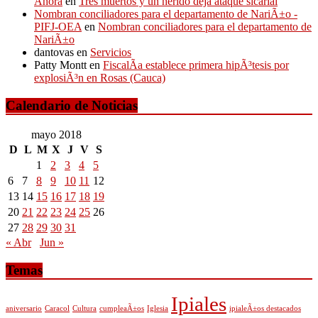
Ahora
en
Tres muertos y un herido deja ataque sicarial
Nombran conciliadores para el departamento de NariÃ±o -
PIFJ-OEA
en
Nombran conciliadores para el departamento de
NariÃ±o
dantovas
en
Servicios
Patty Montt
en
FiscalÃ­a establece primera hipÃ³tesis por
explosiÃ³n en Rosas (Cauca)
Calendario de Noticias
mayo 2018
D
L
M
X
J
V
S
1
2
3
4
5
6
7
8
9
10
11
12
13
14
15
16
17
18
19
20
21
22
23
24
25
26
27
28
29
30
31
« Abr
Jun »
Temas
Ipiales
aniversario
Caracol
Cultura
cumpleaÃ±os
Iglesia
ipialeÃ±os destacados