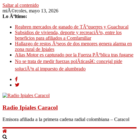
Saltar al contenido
miÃ©rcoles, mayo 13, 2026
Lo Ãºltimo:
Reabren mercados de ganado de TÃºquerres y Guachucal
Subsidios de vivienda, deporte y recreaciÃ³n, entre los
beneficios para afiliados a Comfamiliar
Hallazgo de restos Ã³seos de dos menores genera alarma en
zona rural de Ipiales
Alias Motor es capturado por la Fuerza PÃºblica tras fugarse
No se trata de medir fuerzas polÃ­ticasâ€: concejal pide
soluciÃ³n al impuesto de alumbrado
Radio Ipiales Caracol
Emisora afiliada a la primera cadena radial colombiana – Caracol