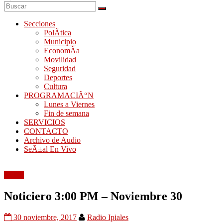
Secciones
PolÃ­tica
Municipio
EconomÃ­a
Movilidad
Seguridad
Deportes
Cultura
PROGRAMACIÃ“N
Lunes a Viernes
Fin de semana
SERVICIOS
CONTACTO
Archivo de Audio
SeÃ±al En Vivo
Audio
Noticiero 3:00 PM – Noviembre 30
30 noviembre, 2017
Radio Ipiales