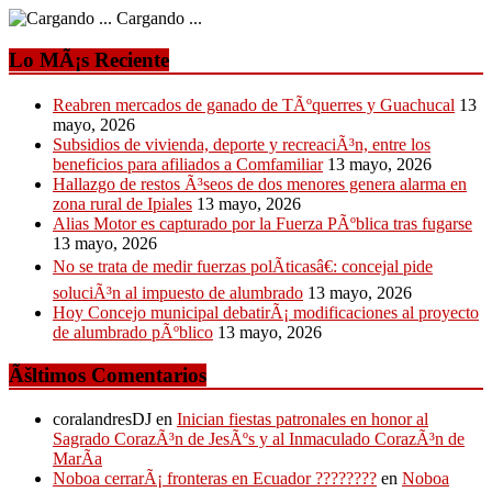
Cargando ...
Lo MÃ¡s Reciente
Reabren mercados de ganado de TÃºquerres y Guachucal
13
mayo, 2026
Subsidios de vivienda, deporte y recreaciÃ³n, entre los
beneficios para afiliados a Comfamiliar
13 mayo, 2026
Hallazgo de restos Ã³seos de dos menores genera alarma en
zona rural de Ipiales
13 mayo, 2026
Alias Motor es capturado por la Fuerza PÃºblica tras fugarse
13 mayo, 2026
No se trata de medir fuerzas polÃ­ticasâ€: concejal pide
soluciÃ³n al impuesto de alumbrado
13 mayo, 2026
Hoy Concejo municipal debatirÃ¡ modificaciones al proyecto
de alumbrado pÃºblico
13 mayo, 2026
Ãšltimos Comentarios
coralandresDJ
en
Inician fiestas patronales en honor al
Sagrado CorazÃ³n de JesÃºs y al Inmaculado CorazÃ³n de
MarÃ­a
Noboa cerrarÃ¡ fronteras en Ecuador ????????
en
Noboa