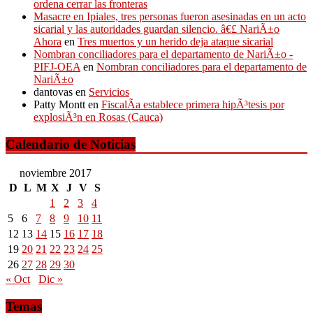
ordena cerrar las fronteras
Masacre en Ipiales, tres personas fueron asesinadas en un acto
sicarial y las autoridades guardan silencio. â€£ NariÃ±o
Ahora
en
Tres muertos y un herido deja ataque sicarial
Nombran conciliadores para el departamento de NariÃ±o -
PIFJ-OEA
en
Nombran conciliadores para el departamento de
NariÃ±o
dantovas
en
Servicios
Patty Montt
en
FiscalÃ­a establece primera hipÃ³tesis por
explosiÃ³n en Rosas (Cauca)
Calendario de Noticias
noviembre 2017
D
L
M
X
J
V
S
1
2
3
4
5
6
7
8
9
10
11
12
13
14
15
16
17
18
19
20
21
22
23
24
25
26
27
28
29
30
« Oct
Dic »
Temas