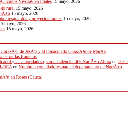
Circuitos Vivosâ€ en Ipiales
15 mayo, 2026
llo rural
15 mayo, 2026
ariÃ±o
15 mayo, 2026
bre resguardos y proyectos rurales
15 mayo, 2026
15 mayo, 2026
nes
15 mayo, 2026
ado CorazÃ³n de JesÃºs y al Inmaculado CorazÃ³n de MarÃ­a
 cerrar las fronteras
sicarial y las autoridades guardan silencio. â€£ NariÃ±o Ahora
en
Tres 
IFJ-OEA
en
Nombran conciliadores para el departamento de NariÃ±o
osiÃ³n en Rosas (Cauca)