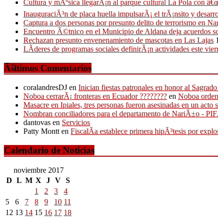
Cultura y mÃºsica llegarÃ¡n al parque cultural La Pola con â€œ
InauguraciÃ³n de placa huella impulsarÃ¡ el trÃ¡nsito y desarro
Captura a dos personas por presunto delito de terrorismo en N
Encuentro Ã©tnico en el Municipio de Aldana deja acuerdos so
Rechazan presunto envenenamiento de mascotas en Las Lajas
LÃ­deres de programas sociales definirÃ¡n actividades este vier
Ãšltimos Comentarios
coralandresDJ
en
Inician fiestas patronales en honor al Sagr
Noboa cerrarÃ¡ fronteras en Ecuador ????????
en
Noboa ordena
Masacre en Ipiales, tres personas fueron asesinadas en un acto 
Nombran conciliadores para el departamento de NariÃ±o - P
dantovas
en
Servicios
Patty Montt
en
FiscalÃ­a establece primera hipÃ³tesis por expl
Calendario de Noticias
noviembre 2017
D
L
M
X
J
V
S
1
2
3
4
5
6
7
8
9
10
11
12
13
14
15
16
17
18