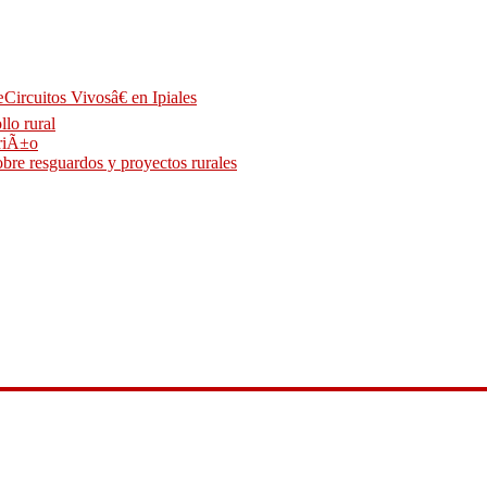
Circuitos Vivosâ€ en Ipiales
llo rural
ariÃ±o
bre resguardos y proyectos rurales