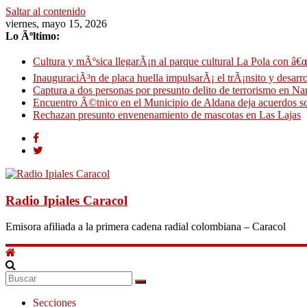
Saltar al contenido
viernes, mayo 15, 2026
Lo Ãºltimo:
Cultura y mÃºsica llegarÃ¡n al parque cultural La Pola con â€œ
InauguraciÃ³n de placa huella impulsarÃ¡ el trÃ¡nsito y desarro
Captura a dos personas por presunto delito de terrorismo en N
Encuentro Ã©tnico en el Municipio de Aldana deja acuerdos so
Rechazan presunto envenenamiento de mascotas en Las Lajas
Radio Ipiales Caracol
Emisora afiliada a la primera cadena radial colombiana – Caracol
Secciones