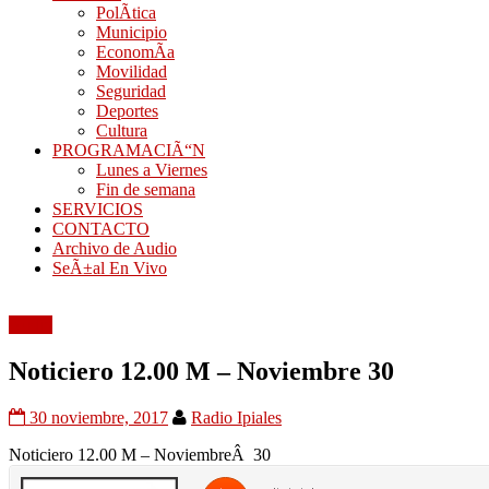
PolÃ­tica
Municipio
EconomÃ­a
Movilidad
Seguridad
Deportes
Cultura
PROGRAMACIÃ“N
Lunes a Viernes
Fin de semana
SERVICIOS
CONTACTO
Archivo de Audio
SeÃ±al En Vivo
Audio
Noticiero 12.00 M – Noviembre 30
30 noviembre, 2017
Radio Ipiales
Noticiero 12.00 M – NoviembreÂ 30