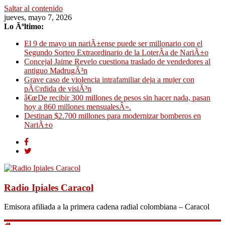
Saltar al contenido
jueves, mayo 7, 2026
Lo Ãºltimo:
El 9 de mayo un nariÃ±ense puede ser millonario con el
Segundo Sorteo Extraordinario de la LoterÃ­a de NariÃ±o
Concejal Jaime Revelo cuestiona traslado de vendedores al
antiguo MadrugÃ³n
Grave caso de violencia intrafamiliar deja a mujer con
pÃ©rdida de visiÃ³n
â€œDe recibir 300 millones de pesos sin hacer nada, pasan
hoy a 860 millones mensualesÂ».
Destinan $2.700 millones para modernizar bomberos en
NariÃ±o
Radio Ipiales Caracol
Emisora afiliada a la primera cadena radial colombiana – Caracol