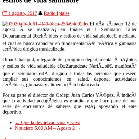
estilos de vida saludable
1 agosto, 2017
Radio Ipiales
El dÃ­a sÃ¡bado 12 de
agosto Â se realizarÃ¡ en Ipiales el I Seminario Taller
Departamental â€œhÃ¡bitos y estilos de vida saludableâ€, mediante
el cual se busca capacitar en fundamentaciÃ³n teÃ³rica y gimnasia
aerÃ³bica dirigida musicalizada.
Omar Chalapud, integrante del programa departamental Â hÃ¡bitos
y estilos de vida saludable â€œZarandeate NariÃ±oâ€, manifestÃ³
que el seminario estÃ¡ dirigido a todas las personas que deseen
ampliar sus conocimientos en: salud, deporte, actividades
aerÃ³bicas, gimnasia y alimentaciÃ³n balanceada.
Por su parte el director de Ordepi Juan Carlos YÃ©pez, Â indicÃ³
que la actividad pedagÃ³gica es gratuita y que hace parte de una
serie de encuentros de saberes que estÃ¡ apoyando el ente
deportivo.
←
Que la devuelvan sana y salva
Noticiero 6.00 AM – Agosto 2
→