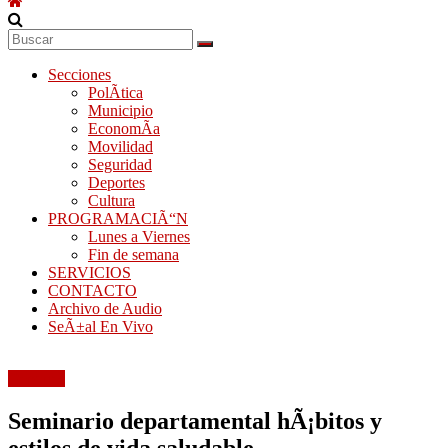
Secciones
PolÃ­tica
Municipio
EconomÃ­a
Movilidad
Seguridad
Deportes
Cultura
PROGRAMACIÃ“N
Lunes a Viernes
Fin de semana
SERVICIOS
CONTACTO
Archivo de Audio
SeÃ±al En Vivo
Deportes
Seminario departamental hÃ¡bitos y