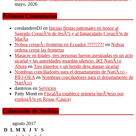
mayo, 2026
Ãšltimos Comentarios
coralandresDJ
en
Inician fiestas patronales en honor al
Sagrado CorazÃ³n de JesÃºs y al Inmaculado CorazÃ³n de
MarÃ­a
Noboa cerrarÃ¡ fronteras en Ecuador ????????
en
Noboa
ordena cerrar las fronteras
Masacre en Ipiales, tres personas fueron asesinadas en un acto
sicarial y las autoridades guardan silencio. â€£ NariÃ±o
Ahora
en
Tres muertos y un herido deja ataque sicarial
Nombran conciliadores para el departamento de NariÃ±o -
PIFJ-OEA
en
Nombran conciliadores para el departamento de
NariÃ±o
dantovas
en
Servicios
Patty Montt
en
FiscalÃ­a establece primera hipÃ³tesis por
explosiÃ³n en Rosas (Cauca)
Calendario de Noticias
agosto 2017
D
L
M
X
J
V
S