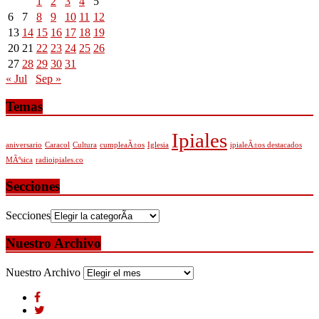
1
2
3
4
5
6
7
8
9
10
11
12
13
14
15
16
17
18
19
20
21
22
23
24
25
26
27
28
29
30
31
« Jul
Sep »
Temas
Ipiales
aniversario
Caracol
Cultura
cumpleaÃ±os
Iglesia
ipialeÃ±os destacados
MÃºsica
radioipiales.co
Secciones
Secciones
Nuestro Archivo
Nuestro Archivo