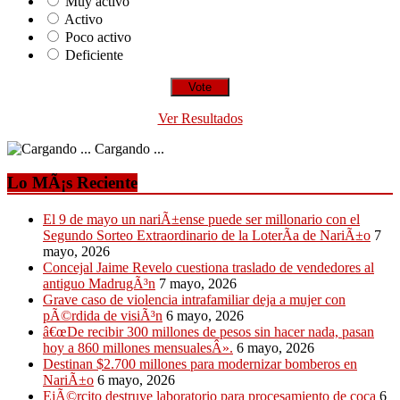
Muy activo
Activo
Poco activo
Deficiente
Ver Resultados
Cargando ...
Lo MÃ¡s Reciente
El 9 de mayo un nariÃ±ense puede ser millonario con el
Segundo Sorteo Extraordinario de la LoterÃ­a de NariÃ±o
7
mayo, 2026
Concejal Jaime Revelo cuestiona traslado de vendedores al
antiguo MadrugÃ³n
7 mayo, 2026
Grave caso de violencia intrafamiliar deja a mujer con
pÃ©rdida de visiÃ³n
6 mayo, 2026
â€œDe recibir 300 millones de pesos sin hacer nada, pasan
hoy a 860 millones mensualesÂ».
6 mayo, 2026
Destinan $2.700 millones para modernizar bomberos en
NariÃ±o
6 mayo, 2026
EjÃ©rcito destruye laboratorio para procesamiento de coca
6