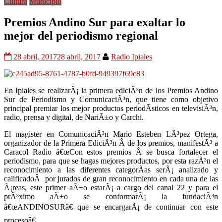
Cultura
Municipio
Premios Andino Sur para exaltar lo
mejor del periodismo regional
28 abril, 2017
28 abril, 2017
Radio Ipiales
En Ipiales se realizarÃ¡ la primera ediciÃ³n de los Premios Andino
Sur de Periodismo y ComunicaciÃ³n, que tiene como objetivo
principal premiar los mejor productos periodÃ­sticos en televisiÃ³n,
radio, prensa y digital, de NariÃ±o y Carchi.
El magister en ComunicaciÃ³n Mario Esteben LÃ³pez Ortega,
organizador de la Primera EdiciÃ³n Â de los premios, manifestÃ³ a
Caracol Radio â€œCon estos premios Â se busca fortalecer el
periodismo, para que se hagas mejores productos, por esta razÃ³n el
reconocimiento a las diferentes categorÃ­as serÃ¡ analizado y
calificadoÂ por jurados de gran reconocimiento en cada una de las
Ã¡reas, este primer aÃ±o estarÃ¡ a cargo del canal 22 y para el
prÃ³ximo aÃ±o se conformarÃ¡ la fundaciÃ³n
â€œANDINOSURâ€ que se encargarÃ¡ de continuar con este
procesoâ€.