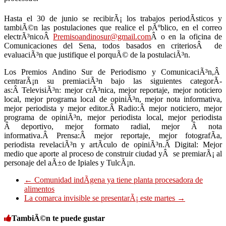
Hasta el 30 de junio se recibirÃ¡ los trabajos periodÃ­sticos y
tambiÃ©n las postulaciones que realice el pÃºblico, en el correo
electrÃ³nicoÂ
Premisoandinosur@gmail.com
Â o en la oficina de
Comunicaciones del Sena, todos basados en criteriosÂ de
evaluaciÃ³n que justifique el porquÃ© de la postulaciÃ³n.
Los Premios Andino Sur de Periodismo y ComunicaciÃ³n,Â
centrarÃ¡n su premiaciÃ³n bajo las siguientes categorÃ­
as:Â TelevisiÃ³n: mejor crÃ³nica, mejor reportaje, mejor noticiero
local, mejor programa local de opiniÃ³n, mejor nota informativa,
mejor periodista y mejor editor.Â Radio:Â mejor noticiero, mejor
programa de opiniÃ³n, mejor periodista local, mejor periodista
Â deportivo, mejor formato radial, mejor Â nota
informativa.Â Prensa:Â mejor reportaje, mejor fotografÃ­a,
periodista revelaciÃ³n y artÃ­culo de opiniÃ³n.Â Digital: Mejor
medio que aporte al proceso de construir ciudad yÂ se premiarÃ¡ al
personaje del aÃ±o de Ipiales y TulcÃ¡n.
←
Comunidad indÃ­gena ya tiene planta procesadora de
alimentos
La comarca invisible se presentarÃ¡ este martes
→
TambiÃ©n te puede gustar