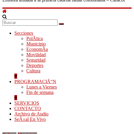
Secciones
PolÃ­tica
Municipio
EconomÃ­a
Movilidad
Seguridad
Deportes
Cultura
PROGRAMACIÃ“N
Lunes a Viernes
Fin de semana
SERVICIOS
CONTACTO
Archivo de Audio
SeÃ±al En Vivo