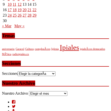
9
10
11
12
13
14
15
16
17
18
19
20
21
22
23
24
25
26
27
28
29
30
« Mar
May »
Temas
Ipiales
aniversario
Caracol
Cultura
cumpleaÃ±os
Iglesia
ipialeÃ±os destacados
MÃºsica
radioipiales.co
Secciones
Secciones
Nuestro Archivo
Nuestro Archivo