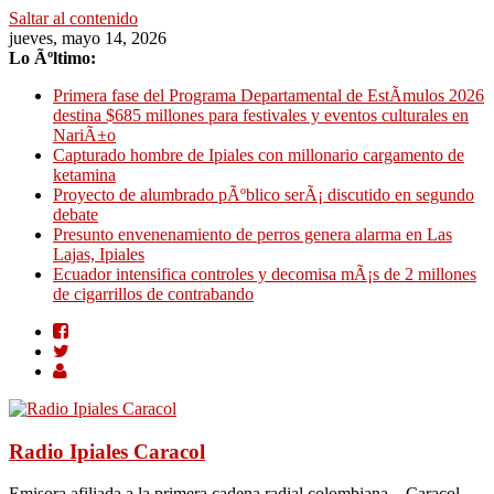
Saltar al contenido
jueves, mayo 14, 2026
Lo Ãºltimo:
Primera fase del Programa Departamental de EstÃ­mulos 2026
destina $685 millones para festivales y eventos culturales en
NariÃ±o
Capturado hombre de Ipiales con millonario cargamento de
ketamina
Proyecto de alumbrado pÃºblico serÃ¡ discutido en segundo
debate
Presunto envenenamiento de perros genera alarma en Las
Lajas, Ipiales
Ecuador intensifica controles y decomisa mÃ¡s de 2 millones
de cigarrillos de contrabando
Radio Ipiales Caracol
Emisora afiliada a la primera cadena radial colombiana – Caracol