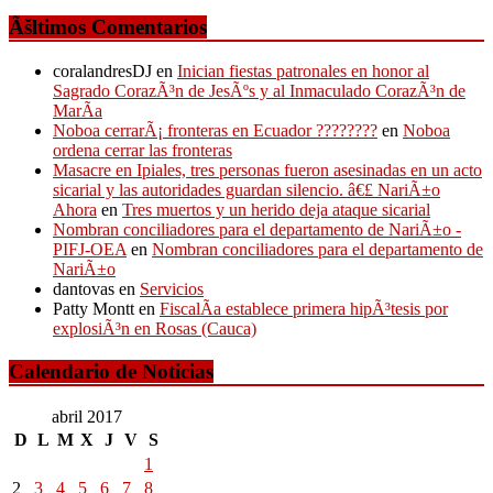
Ãšltimos Comentarios
coralandresDJ
en
Inician fiestas patronales en honor al
Sagrado CorazÃ³n de JesÃºs y al Inmaculado CorazÃ³n de
MarÃ­a
Noboa cerrarÃ¡ fronteras en Ecuador ????????
en
Noboa
ordena cerrar las fronteras
Masacre en Ipiales, tres personas fueron asesinadas en un acto
sicarial y las autoridades guardan silencio. â€£ NariÃ±o
Ahora
en
Tres muertos y un herido deja ataque sicarial
Nombran conciliadores para el departamento de NariÃ±o -
PIFJ-OEA
en
Nombran conciliadores para el departamento de
NariÃ±o
dantovas
en
Servicios
Patty Montt
en
FiscalÃ­a establece primera hipÃ³tesis por
explosiÃ³n en Rosas (Cauca)
Calendario de Noticias
abril 2017
D
L
M
X
J
V
S
1
2
3
4
5
6
7
8