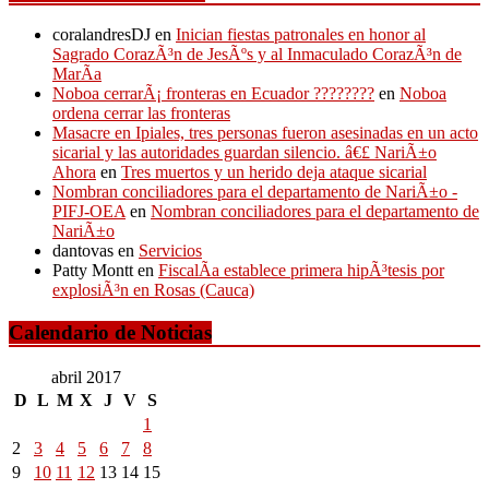
coralandresDJ
en
Inician fiestas patronales en honor al
Sagrado CorazÃ³n de JesÃºs y al Inmaculado CorazÃ³n de
MarÃ­a
Noboa cerrarÃ¡ fronteras en Ecuador ????????
en
Noboa
ordena cerrar las fronteras
Masacre en Ipiales, tres personas fueron asesinadas en un acto
sicarial y las autoridades guardan silencio. â€£ NariÃ±o
Ahora
en
Tres muertos y un herido deja ataque sicarial
Nombran conciliadores para el departamento de NariÃ±o -
PIFJ-OEA
en
Nombran conciliadores para el departamento de
NariÃ±o
dantovas
en
Servicios
Patty Montt
en
FiscalÃ­a establece primera hipÃ³tesis por
explosiÃ³n en Rosas (Cauca)
Calendario de Noticias
abril 2017
D
L
M
X
J
V
S
1
2
3
4
5
6
7
8
9
10
11
12
13
14
15