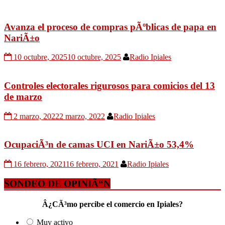
Avanza el proceso de compras pÃºblicas de papa en
NariÃ±o
10 octubre, 2025
10 octubre, 2025
Radio Ipiales
Controles electorales rigurosos para comicios del 13
de marzo
2 marzo, 2022
2 marzo, 2022
Radio Ipiales
OcupaciÃ³n de camas UCI en NariÃ±o 53,4%
16 febrero, 2021
16 febrero, 2021
Radio Ipiales
SONDEO DE OPINIÃ“N
Â¿CÃ³mo percibe el comercio en Ipiales?
Muy activo