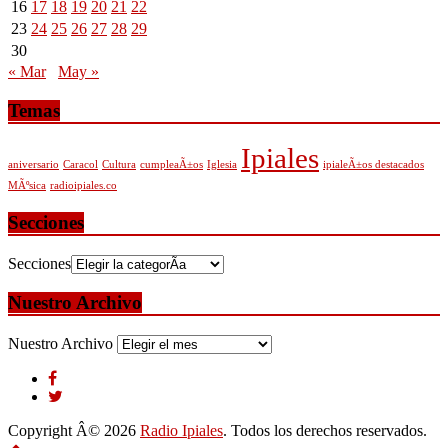
16
17
18
19
20
21
22
23
24
25
26
27
28
29
30
« Mar
May »
Temas
Ipiales
aniversario
Caracol
Cultura
cumpleaÃ±os
Iglesia
ipialeÃ±os destacados
MÃºsica
radioipiales.co
Secciones
Secciones
Nuestro Archivo
Nuestro Archivo
Copyright Â© 2026
Radio Ipiales
. Todos los derechos reservados.