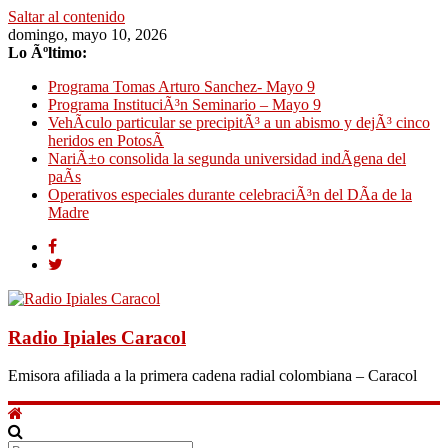
Saltar al contenido
domingo, mayo 10, 2026
Lo Ãºltimo:
Programa Tomas Arturo Sanchez- Mayo 9
Programa InstituciÃ³n Seminario – Mayo 9
VehÃ­culo particular se precipitÃ³ a un abismo y dejÃ³ cinco
heridos en PotosÃ­
NariÃ±o consolida la segunda universidad indÃ­gena del
paÃ­s
Operativos especiales durante celebraciÃ³n del DÃ­a de la
Madre
Radio Ipiales Caracol
Emisora afiliada a la primera cadena radial colombiana – Caracol