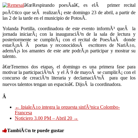
â€œRespirando poesÃ­aâ€, es elÂ primer recital
poÃ©tico que seÂ realizarÃ¡ este domingo 23 de abril, a partir de
las 2 de la tarde en el municipio de PotosÃ­.
Yolanda Portilla, coordinadora de este evento informÃ³ queÂ la
jornada iniciarÃ¡ con la inauguraciÃ³n de la sala de lectura y
posteriormente se cumplirÃ¡ con el recital de PoesÃ­aÂ donde
estarÃ¡nÂ Â poetas y reconocidosÂ escritores de NariÃ±o,
ademÃ¡s los amantes de este arte podrÃ¡n participar y mostrar su
talento.
â€œTenemos dos etapas, el domingo es una primera fase para
motivar la participaciÃ³nÂ y el Â 9 de mayoÂ se cumplirÃ¡ con el
concurso de creaciÃ³n literaria y declamaciÃ³nÂ para que los
nuevos talentos tengan un espacioâ€. DijoÂ la coordinadora.
Â
←
IpialeÃ±o integra la orquesta sinfÃ³nica Colombo-
Francesa
Noticiero 3.00 PM – Abril 20
→
TambiÃ©n te puede gustar