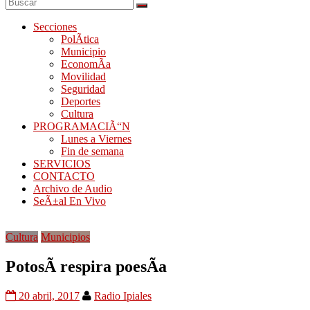
Secciones
PolÃ­tica
Municipio
EconomÃ­a
Movilidad
Seguridad
Deportes
Cultura
PROGRAMACIÃ“N
Lunes a Viernes
Fin de semana
SERVICIOS
CONTACTO
Archivo de Audio
SeÃ±al En Vivo
Cultura
Municipios
PotosÃ­ respira poesÃ­a
20 abril, 2017
Radio Ipiales