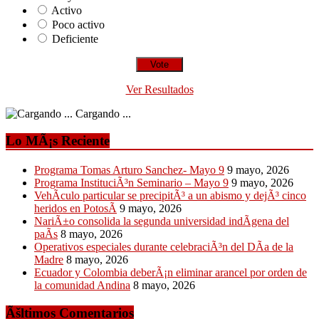
Activo
Poco activo
Deficiente
Ver Resultados
Cargando ...
Lo MÃ¡s Reciente
Programa Tomas Arturo Sanchez- Mayo 9
9 mayo, 2026
Programa InstituciÃ³n Seminario – Mayo 9
9 mayo, 2026
VehÃ­culo particular se precipitÃ³ a un abismo y dejÃ³ cinco
heridos en PotosÃ­
9 mayo, 2026
NariÃ±o consolida la segunda universidad indÃ­gena del
paÃ­s
8 mayo, 2026
Operativos especiales durante celebraciÃ³n del DÃ­a de la
Madre
8 mayo, 2026
Ecuador y Colombia deberÃ¡n eliminar arancel por orden de
la comunidad Andina
8 mayo, 2026
Ãšltimos Comentarios