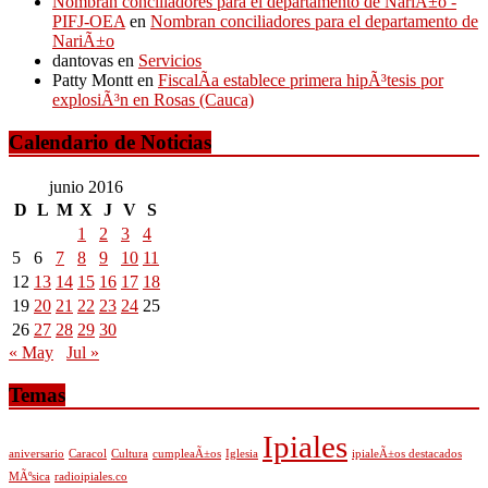
Nombran conciliadores para el departamento de NariÃ±o -
PIFJ-OEA
en
Nombran conciliadores para el departamento de
NariÃ±o
dantovas
en
Servicios
Patty Montt
en
FiscalÃ­a establece primera hipÃ³tesis por
explosiÃ³n en Rosas (Cauca)
Calendario de Noticias
junio 2016
D
L
M
X
J
V
S
1
2
3
4
5
6
7
8
9
10
11
12
13
14
15
16
17
18
19
20
21
22
23
24
25
26
27
28
29
30
« May
Jul »
Temas
Ipiales
aniversario
Caracol
Cultura
cumpleaÃ±os
Iglesia
ipialeÃ±os destacados
MÃºsica
radioipiales.co