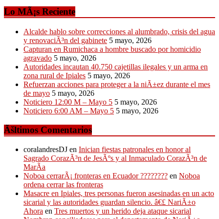
Lo MÃ¡s Reciente
Alcalde hablo sobre correcciones al alumbrado, crisis del agua
y renovaciÃ³n del gabinete
5 mayo, 2026
Capturan en Rumichaca a hombre buscado por homicidio
agravado
5 mayo, 2026
Autoridades incautan 40.750 cajetillas ilegales y un arma en
zona rural de Ipiales
5 mayo, 2026
Refuerzan acciones para proteger a la niÃ±ez durante el mes
de mayo
5 mayo, 2026
Noticiero 12:00 M – Mayo 5
5 mayo, 2026
Noticiero 6:00 AM – Mayo 5
5 mayo, 2026
Ãšltimos Comentarios
coralandresDJ
en
Inician fiestas patronales en honor al
Sagrado CorazÃ³n de JesÃºs y al Inmaculado CorazÃ³n de
MarÃ­a
Noboa cerrarÃ¡ fronteras en Ecuador ????????
en
Noboa
ordena cerrar las fronteras
Masacre en Ipiales, tres personas fueron asesinadas en un acto
sicarial y las autoridades guardan silencio. â€£ NariÃ±o
Ahora
en
Tres muertos y un herido deja ataque sicarial