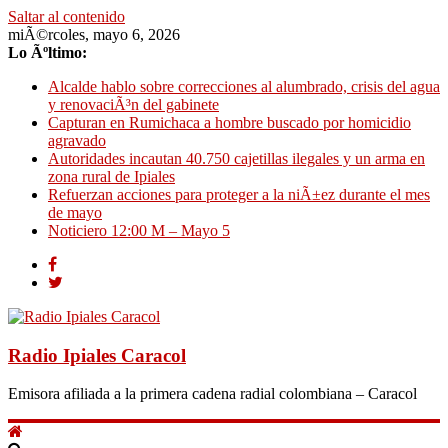
Saltar al contenido
miÃ©rcoles, mayo 6, 2026
Lo Ãºltimo:
Alcalde hablo sobre correcciones al alumbrado, crisis del agua
y renovaciÃ³n del gabinete
Capturan en Rumichaca a hombre buscado por homicidio
agravado
Autoridades incautan 40.750 cajetillas ilegales y un arma en
zona rural de Ipiales
Refuerzan acciones para proteger a la niÃ±ez durante el mes
de mayo
Noticiero 12:00 M – Mayo 5
Radio Ipiales Caracol
Emisora afiliada a la primera cadena radial colombiana – Caracol