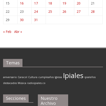
15
16
17
18
19
20
21
22
23
24
25
26
27
28
29
30
31
« Feb
Abr »
Temas
Ipiales
aniversario
Caracol
Cultura
cumpleaños
Iglesia
ipialeños
destacados
Música
radioipiales.co
Secciones
Nuestro
Archivo