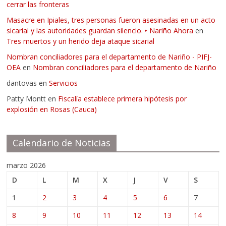
cerrar las fronteras
Masacre en Ipiales, tres personas fueron asesinadas en un acto
sicarial y las autoridades guardan silencio. ‣ Nariño Ahora
en
Tres muertos y un herido deja ataque sicarial
Nombran conciliadores para el departamento de Nariño - PIFJ-
OEA
en
Nombran conciliadores para el departamento de Nariño
dantovas
en
Servicios
Patty Montt
en
Fiscalía establece primera hipótesis por
explosión en Rosas (Cauca)
Calendario de Noticias
marzo 2026
D
L
M
X
J
V
S
1
2
3
4
5
6
7
8
9
10
11
12
13
14