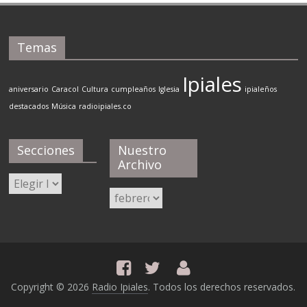
Temas
Ipiales
aniversario
Caracol
Cultura
cumpleaños
Iglesia
ipialeños
destacados
Música
radioipiales.co
Secciones
Nuestro
Archivo
Secciones
Nuestro
Archivo
Copyright © 2026
Radio Ipiales
. Todos los derechos reservados.