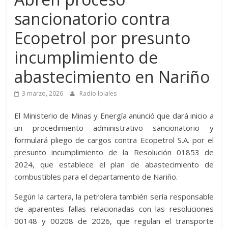
afiliada
sancionatorio contra
a
la
Ecopetrol por presunto
primera
incumplimiento de
cadena
radial
abastecimiento en Nariño
colombiana
–
3 marzo, 2026
Radio Ipiales
Caracol
El
Ministerio de Minas y Energía
anunció que dará inicio a
un procedimiento administrativo sancionatorio y
formulará pliego de cargos contra
Ecopetrol S.A.
por el
presunto incumplimiento de la Resolución 01853 de
2024, que establece el plan de abastecimiento de
combustibles para el departamento de
Nariño
.
Según la cartera, la petrolera también sería responsable
de aparentes fallas relacionadas con las resoluciones
00148 y 00208 de 2026, que regulan el transporte