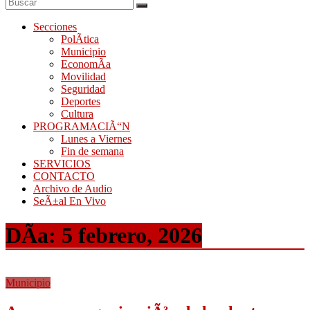
Secciones
PolÃ­tica
Municipio
EconomÃ­a
Movilidad
Seguridad
Deportes
Cultura
PROGRAMACIÃ“N
Lunes a Viernes
Fin de semana
SERVICIOS
CONTACTO
Archivo de Audio
SeÃ±al En Vivo
DÃ­a:
5 febrero, 2026
Municipio