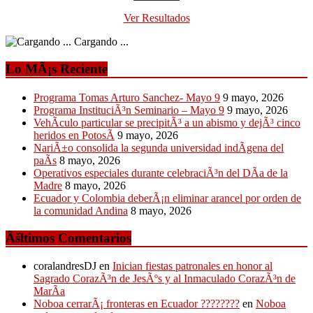
Ver Resultados
Cargando ...
Lo MÃ¡s Reciente
Programa Tomas Arturo Sanchez- Mayo 9
9 mayo, 2026
Programa InstituciÃ³n Seminario – Mayo 9
9 mayo, 2026
VehÃ­culo particular se precipitÃ³ a un abismo y dejÃ³ cinco
heridos en PotosÃ­
9 mayo, 2026
NariÃ±o consolida la segunda universidad indÃ­gena del
paÃ­s
8 mayo, 2026
Operativos especiales durante celebraciÃ³n del DÃ­a de la
Madre
8 mayo, 2026
Ecuador y Colombia deberÃ¡n eliminar arancel por orden de
la comunidad Andina
8 mayo, 2026
Ãšltimos Comentarios
coralandresDJ
en
Inician fiestas patronales en honor al
Sagrado CorazÃ³n de JesÃºs y al Inmaculado CorazÃ³n de
MarÃ­a
Noboa cerrarÃ¡ fronteras en Ecuador ????????
en
Noboa