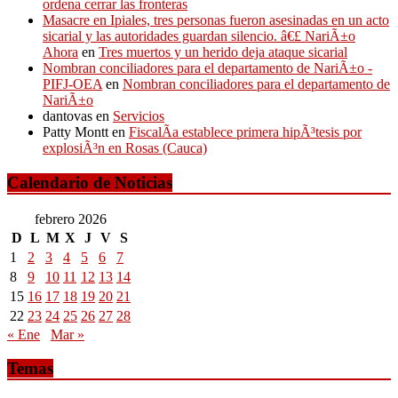
ordena cerrar las fronteras
Masacre en Ipiales, tres personas fueron asesinadas en un acto
sicarial y las autoridades guardan silencio. â€£ NariÃ±o
Ahora
en
Tres muertos y un herido deja ataque sicarial
Nombran conciliadores para el departamento de NariÃ±o -
PIFJ-OEA
en
Nombran conciliadores para el departamento de
NariÃ±o
dantovas
en
Servicios
Patty Montt
en
FiscalÃ­a establece primera hipÃ³tesis por
explosiÃ³n en Rosas (Cauca)
Calendario de Noticias
febrero 2026
D
L
M
X
J
V
S
1
2
3
4
5
6
7
8
9
10
11
12
13
14
15
16
17
18
19
20
21
22
23
24
25
26
27
28
« Ene
Mar »
Temas