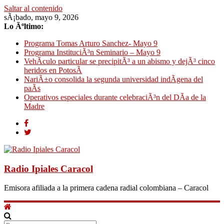
Saltar al contenido
sÃ¡bado, mayo 9, 2026
Lo Ãºltimo:
Programa Tomas Arturo Sanchez- Mayo 9
Programa InstituciÃ³n Seminario – Mayo 9
VehÃ­culo particular se precipitÃ³ a un abismo y dejÃ³ cinco
heridos en PotosÃ­
NariÃ±o consolida la segunda universidad indÃ­gena del
paÃ­s
Operativos especiales durante celebraciÃ³n del DÃ­a de la
Madre
Radio Ipiales Caracol
Emisora afiliada a la primera cadena radial colombiana – Caracol