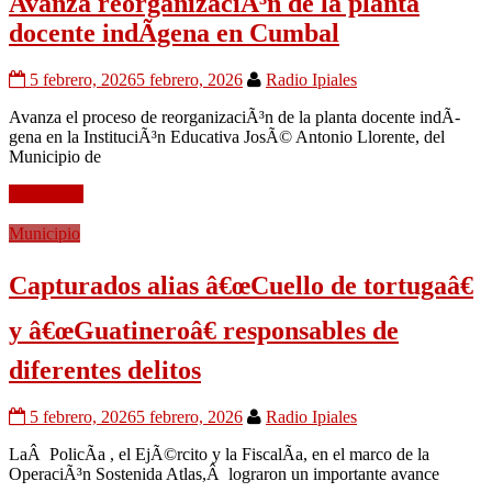
Avanza reorganizaciÃ³n de la planta
docente indÃ­gena en Cumbal
5 febrero, 2026
5 febrero, 2026
Radio Ipiales
Avanza el proceso de reorganizaciÃ³n de la planta docente indÃ­
gena en la InstituciÃ³n Educativa JosÃ© Antonio Llorente, del
Municipio de
Leer mÃ¡s
Municipio
Capturados alias â€œCuello de tortugaâ€
y â€œGuatineroâ€ responsables de
diferentes delitos
5 febrero, 2026
5 febrero, 2026
Radio Ipiales
LaÂ PolicÃ­a , el EjÃ©rcito y la FiscalÃ­a, en el marco de la
OperaciÃ³n Sostenida Atlas,Â lograron un importante avance