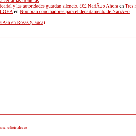
 cerrar las fronteras
sicarial y las autoridades guardan silencio. â€£ NariÃ±o Ahora
en
Tres 
IFJ-OEA
en
Nombran conciliadores para el departamento de NariÃ±o
osiÃ³n en Rosas (Cauca)
sica
radioipiales.co