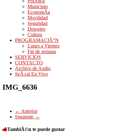
PolÃ­tica
Municipio
EconomÃ­a
Movilidad
Seguridad
Deportes
Cultura
PROGRAMACIÃ“N
Lunes a Viernes
Fin de semana
SERVICIOS
CONTACTO
Archivo de Audio
SeÃ±al En Vivo
IMG_6636
← Anterior
Siguiente →
TambiÃ©n te puede gustar