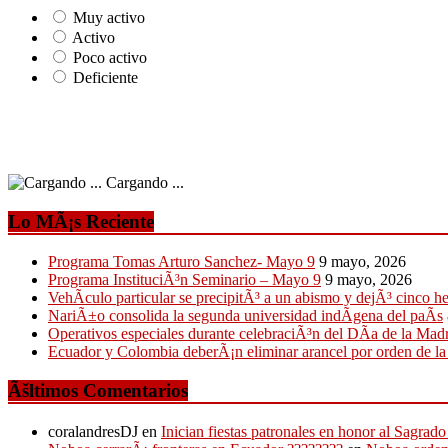
Muy activo
Activo
Poco activo
Deficiente
Cargando ...
Lo MÃ¡s Reciente
Programa Tomas Arturo Sanchez- Mayo 9
9 mayo, 2026
Programa InstituciÃ³n Seminario – Mayo 9
9 mayo, 2026
VehÃ­culo particular se precipitÃ³ a un abismo y dejÃ³ cinco h
NariÃ±o consolida la segunda universidad indÃ­gena del paÃ­s
Operativos especiales durante celebraciÃ³n del DÃ­a de la Mad
Ecuador y Colombia deberÃ¡n eliminar arancel por orden de l
Ãšltimos Comentarios
coralandresDJ
en
Inician fiestas patronales en honor al Sagr