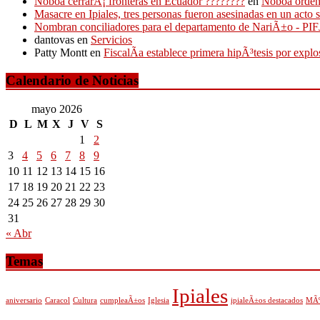
Noboa cerrarÃ¡ fronteras en Ecuador ????????
en
Noboa ordena
Masacre en Ipiales, tres personas fueron asesinadas en un acto 
Nombran conciliadores para el departamento de NariÃ±o - P
dantovas
en
Servicios
Patty Montt
en
FiscalÃ­a establece primera hipÃ³tesis por expl
Calendario de Noticias
mayo 2026
D
L
M
X
J
V
S
1
2
3
4
5
6
7
8
9
10
11
12
13
14
15
16
17
18
19
20
21
22
23
24
25
26
27
28
29
30
31
« Abr
Temas
Ipiales
aniversario
Caracol
Cultura
cumpleaÃ±os
Iglesia
ipialeÃ±os destacados
MÃº