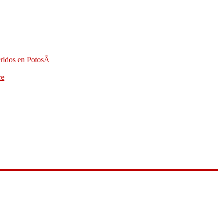
eridos en PotosÃ­
re