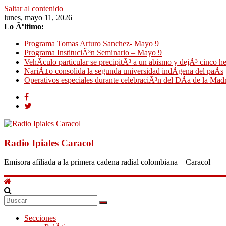
Saltar al contenido
lunes, mayo 11, 2026
Lo Ãºltimo:
Programa Tomas Arturo Sanchez- Mayo 9
Programa InstituciÃ³n Seminario – Mayo 9
VehÃ­culo particular se precipitÃ³ a un abismo y dejÃ³ cinco h
NariÃ±o consolida la segunda universidad indÃ­gena del paÃ­s
Operativos especiales durante celebraciÃ³n del DÃ­a de la Mad
Radio Ipiales Caracol
Emisora afiliada a la primera cadena radial colombiana – Caracol
Secciones