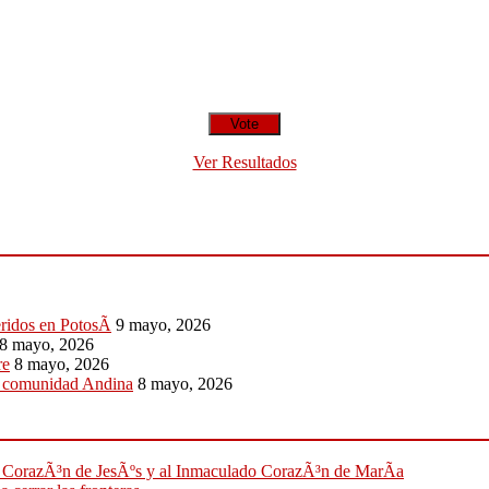
Ver Resultados
eridos en PotosÃ­
9 mayo, 2026
8 mayo, 2026
re
8 mayo, 2026
a comunidad Andina
8 mayo, 2026
ado CorazÃ³n de JesÃºs y al Inmaculado CorazÃ³n de MarÃ­a