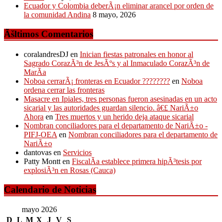
Ecuador y Colombia deberÃ¡n eliminar arancel por orden de
la comunidad Andina
8 mayo, 2026
Ãšltimos Comentarios
coralandresDJ
en
Inician fiestas patronales en honor al
Sagrado CorazÃ³n de JesÃºs y al Inmaculado CorazÃ³n de
MarÃ­a
Noboa cerrarÃ¡ fronteras en Ecuador ????????
en
Noboa
ordena cerrar las fronteras
Masacre en Ipiales, tres personas fueron asesinadas en un acto
sicarial y las autoridades guardan silencio. â€£ NariÃ±o
Ahora
en
Tres muertos y un herido deja ataque sicarial
Nombran conciliadores para el departamento de NariÃ±o -
PIFJ-OEA
en
Nombran conciliadores para el departamento de
NariÃ±o
dantovas
en
Servicios
Patty Montt
en
FiscalÃ­a establece primera hipÃ³tesis por
explosiÃ³n en Rosas (Cauca)
Calendario de Noticias
mayo 2026
D
L
M
X
J
V
S