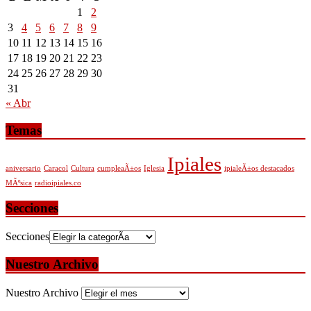
1
2
3
4
5
6
7
8
9
10
11
12
13
14
15
16
17
18
19
20
21
22
23
24
25
26
27
28
29
30
31
« Abr
Temas
Ipiales
aniversario
Caracol
Cultura
cumpleaÃ±os
Iglesia
ipialeÃ±os destacados
MÃºsica
radioipiales.co
Secciones
Secciones
Nuestro Archivo
Nuestro Archivo