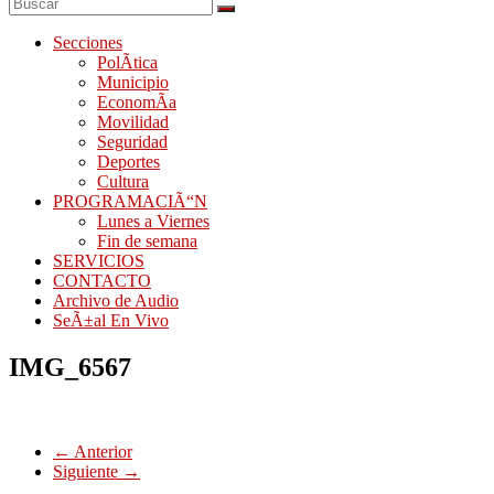
Secciones
PolÃ­tica
Municipio
EconomÃ­a
Movilidad
Seguridad
Deportes
Cultura
PROGRAMACIÃ“N
Lunes a Viernes
Fin de semana
SERVICIOS
CONTACTO
Archivo de Audio
SeÃ±al En Vivo
IMG_6567
← Anterior
Siguiente →