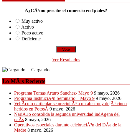
Â¿CÃ³mo percibe el comercio en Ipiales?
Muy activo
Activo
Poco activo
Deficiente
Ver Resultados
Cargando ...
Lo MÃ¡s Reciente
Programa Tomas Arturo Sanchez- Mayo 9
9 mayo, 2026
Programa InstituciÃ³n Seminario – Mayo 9
9 mayo, 2026
VehÃ­culo particular se precipitÃ³ a un abismo y dejÃ³ cinco
heridos en PotosÃ­
9 mayo, 2026
NariÃ±o consolida la segunda universidad indÃ­gena del
paÃ­s
8 mayo, 2026
Operativos especiales durante celebraciÃ³n del DÃ­a de la
Madre
8 mayo, 2026