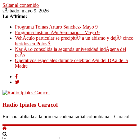
Saltar al contenido
sÃ¡bado, mayo 9, 2026
Lo Ãºltimo:
Programa Tomas Arturo Sanchez- Mayo 9
Programa InstituciÃ³n Seminario – Mayo 9
VehÃ­culo particular se precipitÃ³ a un abismo y dejÃ³ cinco
heridos en PotosÃ­
NariÃ±o consolida la segunda universidad indÃ­gena del
paÃ­s
Operativos especiales durante celebraciÃ³n del DÃ­a de la
Madre
Radio Ipiales Caracol
Emisora afiliada a la primera cadena radial colombiana – Caracol