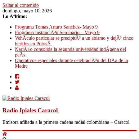
Saltar al contenido
domingo, mayo 10, 2026
Lo Ãºltimo:
Programa Tomas Arturo Sanchez- Mayo 9
Programa InstituciÃ³n Seminario – Mayo 9
VehÃ­culo particular se precipitÃ³ a un abismo y dejÃ³ cinco
heridos en PotosÃ­
NariÃ±o consolida la segunda universidad indÃ­gena del
paÃ­s
Operativos especiales durante celebraciÃ³n del DÃ­a de la
Madre
Radio Ipiales Caracol
Emisora afiliada a la primera cadena radial colombiana – Caracol