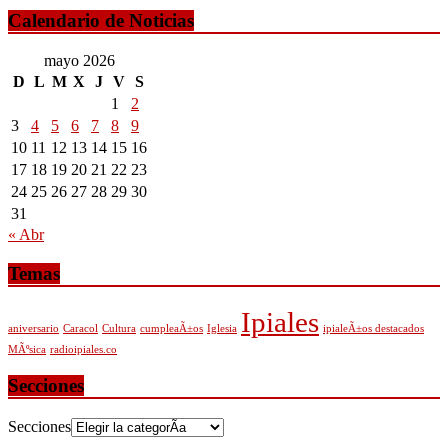
Calendario de Noticias
mayo 2026
D
L
M
X
J
V
S
1
2
3
4
5
6
7
8
9
10
11
12
13
14
15
16
17
18
19
20
21
22
23
24
25
26
27
28
29
30
31
« Abr
Temas
Ipiales
aniversario
Caracol
Cultura
cumpleaÃ±os
Iglesia
ipialeÃ±os destacados
MÃºsica
radioipiales.co
Secciones
Secciones