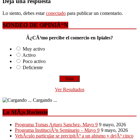
Deja una respuesta
Lo siento, debes estar
conectado
para publicar un comentario.
SONDEO DE OPINIÃ“N
Â¿CÃ³mo percibe el comercio en Ipiales?
Muy activo
Activo
Poco activo
Deficiente
Ver Resultados
Cargando ...
Lo MÃ¡s Reciente
Programa Tomas Arturo Sanchez- Mayo 9
9 mayo, 2026
Programa InstituciÃ³n Seminario – Mayo 9
9 mayo, 2026
VehÃ­culo particular se precipitÃ³ a un abismo y dejÃ³ cinco