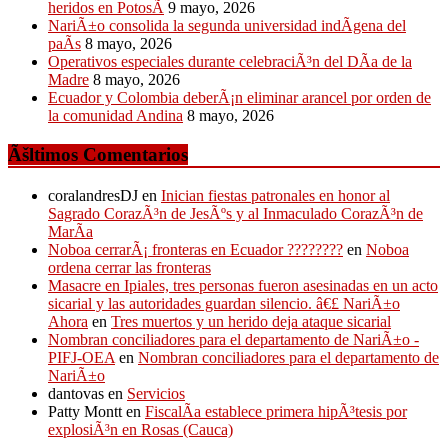
heridos en PotosÃ­
9 mayo, 2026
NariÃ±o consolida la segunda universidad indÃ­gena del
paÃ­s
8 mayo, 2026
Operativos especiales durante celebraciÃ³n del DÃ­a de la
Madre
8 mayo, 2026
Ecuador y Colombia deberÃ¡n eliminar arancel por orden de
la comunidad Andina
8 mayo, 2026
Ãšltimos Comentarios
coralandresDJ
en
Inician fiestas patronales en honor al
Sagrado CorazÃ³n de JesÃºs y al Inmaculado CorazÃ³n de
MarÃ­a
Noboa cerrarÃ¡ fronteras en Ecuador ????????
en
Noboa
ordena cerrar las fronteras
Masacre en Ipiales, tres personas fueron asesinadas en un acto
sicarial y las autoridades guardan silencio. â€£ NariÃ±o
Ahora
en
Tres muertos y un herido deja ataque sicarial
Nombran conciliadores para el departamento de NariÃ±o -
PIFJ-OEA
en
Nombran conciliadores para el departamento de
NariÃ±o
dantovas
en
Servicios
Patty Montt
en
FiscalÃ­a establece primera hipÃ³tesis por
explosiÃ³n en Rosas (Cauca)