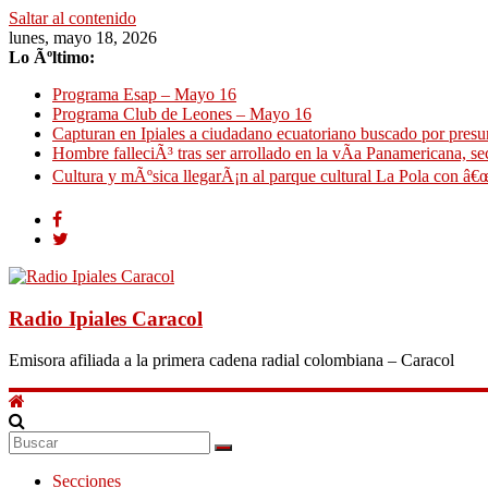
Saltar al contenido
lunes, mayo 18, 2026
Lo Ãºltimo:
Programa Esap – Mayo 16
Programa Club de Leones – Mayo 16
Capturan en Ipiales a ciudadano ecuatoriano buscado por presun
Hombre falleciÃ³ tras ser arrollado en la vÃ­a Panamericana, se
Cultura y mÃºsica llegarÃ¡n al parque cultural La Pola con â€œ
Radio Ipiales Caracol
Emisora afiliada a la primera cadena radial colombiana – Caracol
Secciones