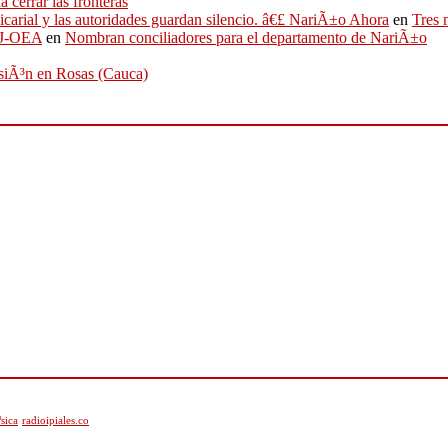
 cerrar las fronteras
sicarial y las autoridades guardan silencio. â€£ NariÃ±o Ahora
en
Tres 
IFJ-OEA
en
Nombran conciliadores para el departamento de NariÃ±o
osiÃ³n en Rosas (Cauca)
sica
radioipiales.co