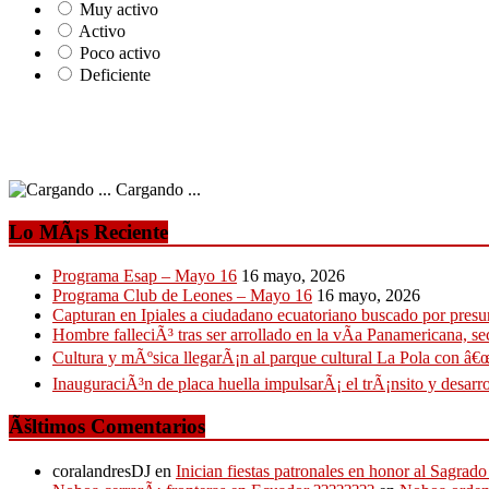
Muy activo
Activo
Poco activo
Deficiente
Cargando ...
Lo MÃ¡s Reciente
Programa Esap – Mayo 16
16 mayo, 2026
Programa Club de Leones – Mayo 16
16 mayo, 2026
Capturan en Ipiales a ciudadano ecuatoriano buscado por presun
Hombre falleciÃ³ tras ser arrollado en la vÃ­a Panamericana, se
Cultura y mÃºsica llegarÃ¡n al parque cultural La Pola con â€œ
InauguraciÃ³n de placa huella impulsarÃ¡ el trÃ¡nsito y desarro
Ãšltimos Comentarios
coralandresDJ
en
Inician fiestas patronales en honor al Sagr