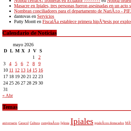
Noboa cerrarÃ¡ fronteras en Ecuador ????????
en
Noboa ordena
Masacre en Ipiales, tres personas fueron asesinadas en un acto 
Nombran conciliadores para el departamento de NariÃ±o - P
dantovas
en
Servicios
Patty Montt
en
FiscalÃ­a establece primera hipÃ³tesis por expl
Calendario de Noticias
mayo 2026
D
L
M
X
J
V
S
1
2
3
4
5
6
7
8
9
10
11
12
13
14
15
16
17
18
19
20
21
22
23
24
25
26
27
28
29
30
31
« Abr
Temas
Ipiales
aniversario
Caracol
Cultura
cumpleaÃ±os
Iglesia
ipialeÃ±os destacados
MÃº