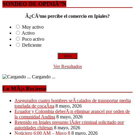
SONDEO DE OPINIÃ“N
Â¿CÃ³mo percibe el comercio en Ipiales?
Muy activo
Activo
Poco activo
Deficiente
Ver Resultados
Cargando ...
Lo MÃ¡s Reciente
Asegurados cuatro hombres seÃ±alados de transportar media
tonelada de cocaÃ­na
8 mayo, 2026
Ecuador y Colombia deberÃ¡n eliminar arancel por orden de
la comunidad Andina
8 mayo, 2026
Retenido en Ipiales presunto lÃ­der criminal solicitado por
autoridades chilenas
8 mayo, 2026
Noticiero 6:00 AM – Mayo 8
8 mayo, 2026