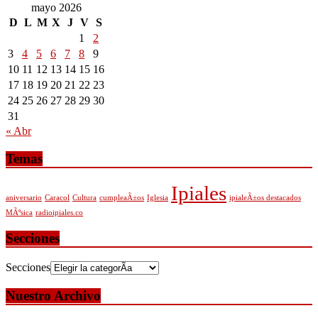
mayo 2026
D
L
M
X
J
V
S
1
2
3
4
5
6
7
8
9
10
11
12
13
14
15
16
17
18
19
20
21
22
23
24
25
26
27
28
29
30
31
« Abr
Temas
Ipiales
aniversario
Caracol
Cultura
cumpleaÃ±os
Iglesia
ipialeÃ±os destacados
MÃºsica
radioipiales.co
Secciones
Secciones
Nuestro Archivo