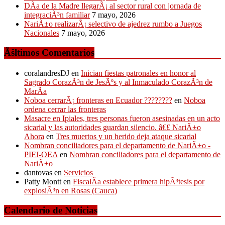
DÃ­a de la Madre llegarÃ¡ al sector rural con jornada de
integraciÃ³n familiar
7 mayo, 2026
NariÃ±o realizarÃ¡ selectivo de ajedrez rumbo a Juegos
Nacionales
7 mayo, 2026
Ãšltimos Comentarios
coralandresDJ
en
Inician fiestas patronales en honor al
Sagrado CorazÃ³n de JesÃºs y al Inmaculado CorazÃ³n de
MarÃ­a
Noboa cerrarÃ¡ fronteras en Ecuador ????????
en
Noboa
ordena cerrar las fronteras
Masacre en Ipiales, tres personas fueron asesinadas en un acto
sicarial y las autoridades guardan silencio. â€£ NariÃ±o
Ahora
en
Tres muertos y un herido deja ataque sicarial
Nombran conciliadores para el departamento de NariÃ±o -
PIFJ-OEA
en
Nombran conciliadores para el departamento de
NariÃ±o
dantovas
en
Servicios
Patty Montt
en
FiscalÃ­a establece primera hipÃ³tesis por
explosiÃ³n en Rosas (Cauca)
Calendario de Noticias