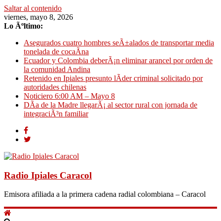
Saltar al contenido
viernes, mayo 8, 2026
Lo Ãºltimo:
Asegurados cuatro hombres seÃ±alados de transportar media
tonelada de cocaÃ­na
Ecuador y Colombia deberÃ¡n eliminar arancel por orden de
la comunidad Andina
Retenido en Ipiales presunto lÃ­der criminal solicitado por
autoridades chilenas
Noticiero 6:00 AM – Mayo 8
DÃ­a de la Madre llegarÃ¡ al sector rural con jornada de
integraciÃ³n familiar
Radio Ipiales Caracol
Emisora afiliada a la primera cadena radial colombiana – Caracol