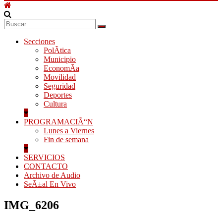
Secciones
PolÃ­tica
Municipio
EconomÃ­a
Movilidad
Seguridad
Deportes
Cultura
PROGRAMACIÃ“N
Lunes a Viernes
Fin de semana
SERVICIOS
CONTACTO
Archivo de Audio
SeÃ±al En Vivo
IMG_6206