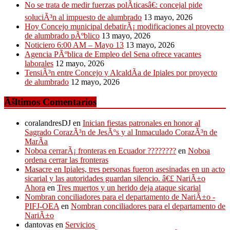
No se trata de medir fuerzas polÃ­ticasâ€: concejal pide
soluciÃ³n al impuesto de alumbrado
13 mayo, 2026
Hoy Concejo municipal debatirÃ¡ modificaciones al proyecto
de alumbrado pÃºblico
13 mayo, 2026
Noticiero 6:00 AM – Mayo 13
13 mayo, 2026
Agencia PÃºblica de Empleo del Sena ofrece vacantes
laborales
12 mayo, 2026
TensiÃ³n entre Concejo y AlcaldÃ­a de Ipiales por proyecto
de alumbrado
12 mayo, 2026
Ãšltimos Comentarios
coralandresDJ
en
Inician fiestas patronales en honor al
Sagrado CorazÃ³n de JesÃºs y al Inmaculado CorazÃ³n de
MarÃ­a
Noboa cerrarÃ¡ fronteras en Ecuador ????????
en
Noboa
ordena cerrar las fronteras
Masacre en Ipiales, tres personas fueron asesinadas en un acto
sicarial y las autoridades guardan silencio. â€£ NariÃ±o
Ahora
en
Tres muertos y un herido deja ataque sicarial
Nombran conciliadores para el departamento de NariÃ±o -
PIFJ-OEA
en
Nombran conciliadores para el departamento de
NariÃ±o
dantovas
en
Servicios