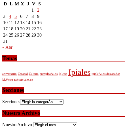
D
L
M
X
J
V
S
1
2
3
4
5
6
7
8
9
10
11
12
13
14
15
16
17
18
19
20
21
22
23
24
25
26
27
28
29
30
31
« Abr
Temas
Ipiales
aniversario
Caracol
Cultura
cumpleaÃ±os
Iglesia
ipialeÃ±os destacados
MÃºsica
radioipiales.co
Secciones
Secciones
Nuestro Archivo
Nuestro Archivo