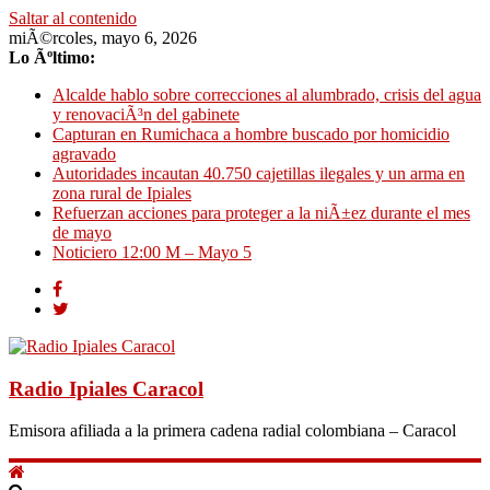
Saltar al contenido
miÃ©rcoles, mayo 6, 2026
Lo Ãºltimo:
Alcalde hablo sobre correcciones al alumbrado, crisis del agua
y renovaciÃ³n del gabinete
Capturan en Rumichaca a hombre buscado por homicidio
agravado
Autoridades incautan 40.750 cajetillas ilegales y un arma en
zona rural de Ipiales
Refuerzan acciones para proteger a la niÃ±ez durante el mes
de mayo
Noticiero 12:00 M – Mayo 5
Radio Ipiales Caracol
Emisora afiliada a la primera cadena radial colombiana – Caracol