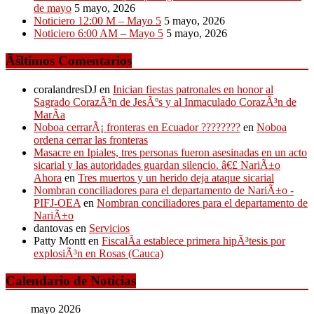
de mayo
5 mayo, 2026
Noticiero 12:00 M – Mayo 5
5 mayo, 2026
Noticiero 6:00 AM – Mayo 5
5 mayo, 2026
Ãšltimos Comentarios
coralandresDJ
en
Inician fiestas patronales en honor al
Sagrado CorazÃ³n de JesÃºs y al Inmaculado CorazÃ³n de
MarÃ­a
Noboa cerrarÃ¡ fronteras en Ecuador ????????
en
Noboa
ordena cerrar las fronteras
Masacre en Ipiales, tres personas fueron asesinadas en un acto
sicarial y las autoridades guardan silencio. â€£ NariÃ±o
Ahora
en
Tres muertos y un herido deja ataque sicarial
Nombran conciliadores para el departamento de NariÃ±o -
PIFJ-OEA
en
Nombran conciliadores para el departamento de
NariÃ±o
dantovas
en
Servicios
Patty Montt
en
FiscalÃ­a establece primera hipÃ³tesis por
explosiÃ³n en Rosas (Cauca)
Calendario de Noticias
mayo 2026