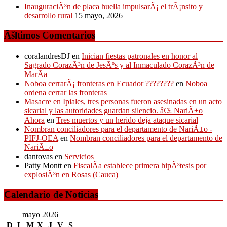
InauguraciÃ³n de placa huella impulsarÃ¡ el trÃ¡nsito y
desarrollo rural
15 mayo, 2026
Ãšltimos Comentarios
coralandresDJ
en
Inician fiestas patronales en honor al
Sagrado CorazÃ³n de JesÃºs y al Inmaculado CorazÃ³n de
MarÃ­a
Noboa cerrarÃ¡ fronteras en Ecuador ????????
en
Noboa
ordena cerrar las fronteras
Masacre en Ipiales, tres personas fueron asesinadas en un acto
sicarial y las autoridades guardan silencio. â€£ NariÃ±o
Ahora
en
Tres muertos y un herido deja ataque sicarial
Nombran conciliadores para el departamento de NariÃ±o -
PIFJ-OEA
en
Nombran conciliadores para el departamento de
NariÃ±o
dantovas
en
Servicios
Patty Montt
en
FiscalÃ­a establece primera hipÃ³tesis por
explosiÃ³n en Rosas (Cauca)
Calendario de Noticias
mayo 2026
D
L
M
X
J
V
S