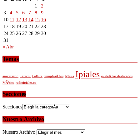
1
2
3
4
5
6
7
8
9
10
11
12
13
14
15
16
17
18
19
20
21
22
23
24
25
26
27
28
29
30
31
« Abr
Temas
Ipiales
aniversario
Caracol
Cultura
cumpleaÃ±os
Iglesia
ipialeÃ±os destacados
MÃºsica
radioipiales.co
Secciones
Secciones
Nuestro Archivo
Nuestro Archivo