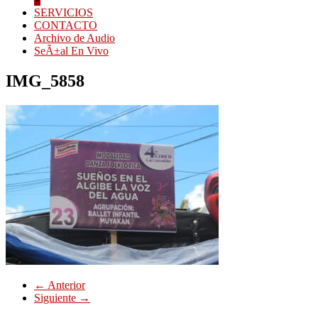
SERVICIOS
CONTACTO
Archivo de Audio
SeÃ±al En Vivo
IMG_5858
← Anterior
Siguiente →