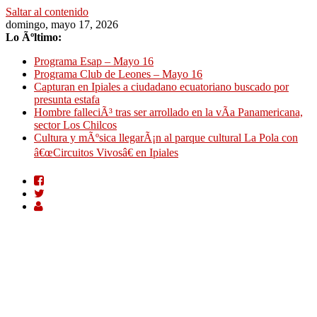
Saltar al contenido
domingo, mayo 17, 2026
Lo Ãºltimo:
Programa Esap – Mayo 16
Programa Club de Leones – Mayo 16
Capturan en Ipiales a ciudadano ecuatoriano buscado por
presunta estafa
Hombre falleciÃ³ tras ser arrollado en la vÃ­a Panamericana,
sector Los Chilcos
Cultura y mÃºsica llegarÃ¡n al parque cultural La Pola con
â€œCircuitos Vivosâ€ en Ipiales