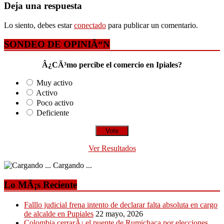
Deja una respuesta
Lo siento, debes estar
conectado
para publicar un comentario.
SONDEO DE OPINIÃ“N
Â¿CÃ³mo percibe el comercio en Ipiales?
Muy activo
Activo
Poco activo
Deficiente
Ver Resultados
Cargando ...
Lo MÃ¡s Reciente
Falllo judicial frena intento de declarar falta absoluta en cargo
de alcalde en Pupiales
22 mayo, 2026
Colombia cerrarÃ¡ el puente de Rumichaca por elecciones