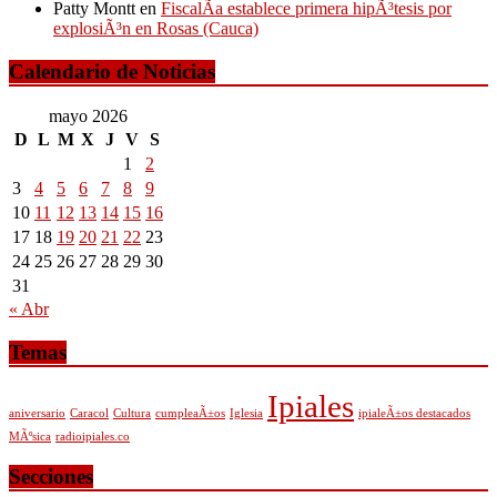
Patty Montt
en
FiscalÃ­a establece primera hipÃ³tesis por
explosiÃ³n en Rosas (Cauca)
Calendario de Noticias
mayo 2026
D
L
M
X
J
V
S
1
2
3
4
5
6
7
8
9
10
11
12
13
14
15
16
17
18
19
20
21
22
23
24
25
26
27
28
29
30
31
« Abr
Temas
Ipiales
aniversario
Caracol
Cultura
cumpleaÃ±os
Iglesia
ipialeÃ±os destacados
MÃºsica
radioipiales.co
Secciones