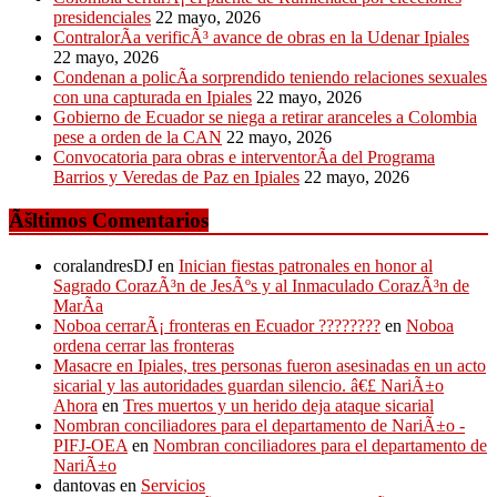
presidenciales
22 mayo, 2026
ContralorÃ­a verificÃ³ avance de obras en la Udenar Ipiales
22 mayo, 2026
Condenan a policÃ­a sorprendido teniendo relaciones sexuales
con una capturada en Ipiales
22 mayo, 2026
Gobierno de Ecuador se niega a retirar aranceles a Colombia
pese a orden de la CAN
22 mayo, 2026
Convocatoria para obras e interventorÃ­a del Programa
Barrios y Veredas de Paz en Ipiales
22 mayo, 2026
Ãšltimos Comentarios
coralandresDJ
en
Inician fiestas patronales en honor al
Sagrado CorazÃ³n de JesÃºs y al Inmaculado CorazÃ³n de
MarÃ­a
Noboa cerrarÃ¡ fronteras en Ecuador ????????
en
Noboa
ordena cerrar las fronteras
Masacre en Ipiales, tres personas fueron asesinadas en un acto
sicarial y las autoridades guardan silencio. â€£ NariÃ±o
Ahora
en
Tres muertos y un herido deja ataque sicarial
Nombran conciliadores para el departamento de NariÃ±o -
PIFJ-OEA
en
Nombran conciliadores para el departamento de
NariÃ±o
dantovas
en
Servicios