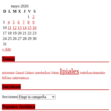
mayo 2026
D
L
M
X
J
V
S
1
2
3
4
5
6
7
8
9
10
11
12
13
14
15
16
17
18
19
20
21
22
23
24
25
26
27
28
29
30
31
« Abr
Temas
Ipiales
aniversario
Caracol
Cultura
cumpleaÃ±os
Iglesia
ipialeÃ±os destacados
MÃºsica
radioipiales.co
Secciones
Secciones
Nuestro Archivo