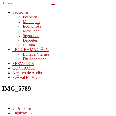
Secciones
PolÃ­tica
Municipio
EconomÃ­a
Movilidad
Seguridad
Deportes
Cultura
PROGRAMACIÃ“N
Lunes a Viernes
Fin de semana
SERVICIOS
CONTACTO
Archivo de Audio
SeÃ±al En Vivo
IMG_5789
← Anterior
Siguiente →