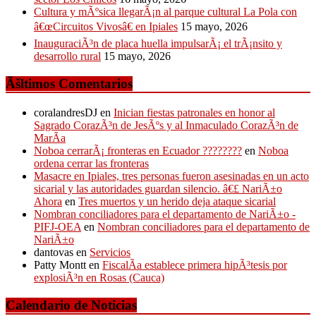
Cultura y mÃºsica llegarÃ¡n al parque cultural La Pola con
â€œCircuitos Vivosâ€ en Ipiales
15 mayo, 2026
InauguraciÃ³n de placa huella impulsarÃ¡ el trÃ¡nsito y
desarrollo rural
15 mayo, 2026
Ãšltimos Comentarios
coralandresDJ
en
Inician fiestas patronales en honor al
Sagrado CorazÃ³n de JesÃºs y al Inmaculado CorazÃ³n de
MarÃ­a
Noboa cerrarÃ¡ fronteras en Ecuador ????????
en
Noboa
ordena cerrar las fronteras
Masacre en Ipiales, tres personas fueron asesinadas en un acto
sicarial y las autoridades guardan silencio. â€£ NariÃ±o
Ahora
en
Tres muertos y un herido deja ataque sicarial
Nombran conciliadores para el departamento de NariÃ±o -
PIFJ-OEA
en
Nombran conciliadores para el departamento de
NariÃ±o
dantovas
en
Servicios
Patty Montt
en
FiscalÃ­a establece primera hipÃ³tesis por
explosiÃ³n en Rosas (Cauca)
Calendario de Noticias