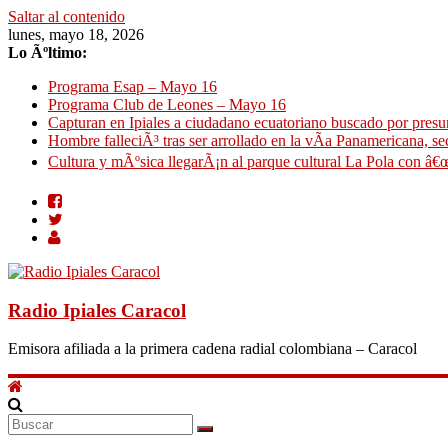
Saltar al contenido
lunes, mayo 18, 2026
Lo Ãºltimo:
Programa Esap – Mayo 16
Programa Club de Leones – Mayo 16
Capturan en Ipiales a ciudadano ecuatoriano buscado por presun
Hombre falleciÃ³ tras ser arrollado en la vÃ­a Panamericana, se
Cultura y mÃºsica llegarÃ¡n al parque cultural La Pola con â€œ
Radio Ipiales Caracol
Emisora afiliada a la primera cadena radial colombiana – Caracol