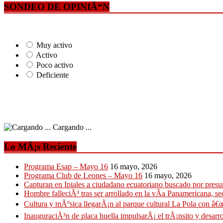
SONDEO DE OPINIÃ“N
Muy activo
Activo
Poco activo
Deficiente
Cargando ...
Lo MÃ¡s Reciente
Programa Esap – Mayo 16
16 mayo, 2026
Programa Club de Leones – Mayo 16
16 mayo, 2026
Capturan en Ipiales a ciudadano ecuatoriano buscado por presun
Hombre falleciÃ³ tras ser arrollado en la vÃ­a Panamericana, se
Cultura y mÃºsica llegarÃ¡n al parque cultural La Pola con â€œ
InauguraciÃ³n de placa huella impulsarÃ¡ el trÃ¡nsito y desarro