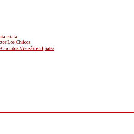
ta estafa
ctor Los Chilcos
Circuitos Vivosâ€ en Ipiales