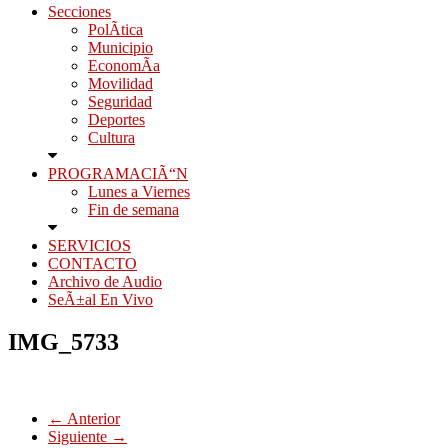
Secciones
PolÃ­tica
Municipio
EconomÃ­a
Movilidad
Seguridad
Deportes
Cultura
PROGRAMACIÃ“N
Lunes a Viernes
Fin de semana
SERVICIOS
CONTACTO
Archivo de Audio
SeÃ±al En Vivo
IMG_5733
← Anterior
Siguiente →