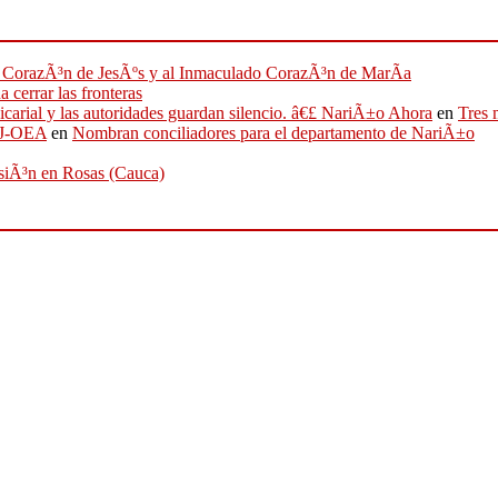
ado CorazÃ³n de JesÃºs y al Inmaculado CorazÃ³n de MarÃ­a
 cerrar las fronteras
sicarial y las autoridades guardan silencio. â€£ NariÃ±o Ahora
en
Tres 
IFJ-OEA
en
Nombran conciliadores para el departamento de NariÃ±o
osiÃ³n en Rosas (Cauca)