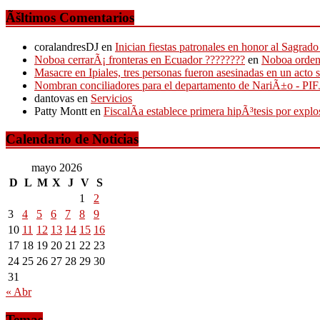
Ãšltimos Comentarios
coralandresDJ
en
Inician fiestas patronales en honor al Sagr
Noboa cerrarÃ¡ fronteras en Ecuador ????????
en
Noboa ordena
Masacre en Ipiales, tres personas fueron asesinadas en un acto 
Nombran conciliadores para el departamento de NariÃ±o - P
dantovas
en
Servicios
Patty Montt
en
FiscalÃ­a establece primera hipÃ³tesis por expl
Calendario de Noticias
mayo 2026
D
L
M
X
J
V
S
1
2
3
4
5
6
7
8
9
10
11
12
13
14
15
16
17
18
19
20
21
22
23
24
25
26
27
28
29
30
31
« Abr
Temas