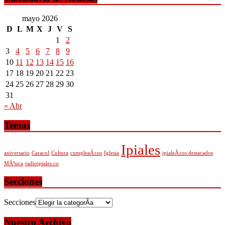
mayo 2026
D
L
M
X
J
V
S
1
2
3
4
5
6
7
8
9
10
11
12
13
14
15
16
17
18
19
20
21
22
23
24
25
26
27
28
29
30
31
« Abr
Temas
Ipiales
aniversario
Caracol
Cultura
cumpleaÃ±os
Iglesia
ipialeÃ±os destacados
MÃºsica
radioipiales.co
Secciones
Secciones
Nuestro Archivo