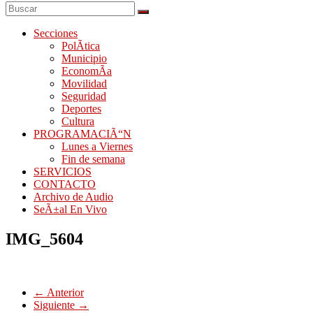
Secciones
PolÃ­tica
Municipio
EconomÃ­a
Movilidad
Seguridad
Deportes
Cultura
PROGRAMACIÃ“N
Lunes a Viernes
Fin de semana
SERVICIOS
CONTACTO
Archivo de Audio
SeÃ±al En Vivo
IMG_5604
← Anterior
Siguiente →