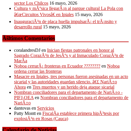
sector Los Chilcos
16 mayo, 2026
Cultura y mÃºsica llegarÃ¡n al parque cultural La Pola con
â€œCircuitos Vivosâ€ en Ipiales
15 mayo, 2026
InauguraciÃ³n de placa huella impulsarÃ¡ el trÃ¡nsito y
desarrollo rural
15 mayo, 2026
Ãšltimos Comentarios
coralandresDJ
en
Inician fiestas patronales en honor al
Sagrado CorazÃ³n de JesÃºs y al Inmaculado CorazÃ³n de
MarÃ­a
Noboa cerrarÃ¡ fronteras en Ecuador ????????
en
Noboa
ordena cerrar las fronteras
Masacre en Ipiales, tres personas fueron asesinadas en un acto
sicarial y las autoridades guardan silencio. â€£ NariÃ±o
Ahora
en
Tres muertos y un herido deja ataque sicarial
Nombran conciliadores para el departamento de NariÃ±o -
PIFJ-OEA
en
Nombran conciliadores para el departamento de
NariÃ±o
dantovas
en
Servicios
Patty Montt
en
FiscalÃ­a establece primera hipÃ³tesis por
explosiÃ³n en Rosas (Cauca)
Calendario de Noticias