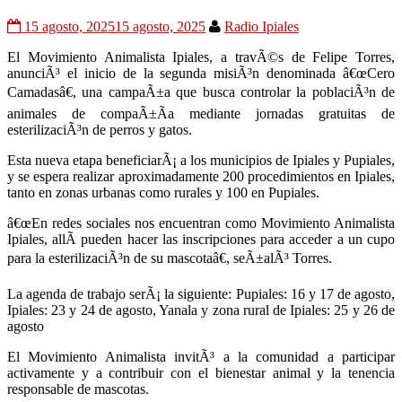
15 agosto, 2025
15 agosto, 2025
Radio Ipiales
El Movimiento Animalista Ipiales, a travÃ©s de Felipe Torres,
anunciÃ³ el inicio de la segunda misiÃ³n denominada â€œCero
Camadasâ€, una campaÃ±a que busca controlar la poblaciÃ³n de
animales de compaÃ±Ã­a mediante jornadas gratuitas de
esterilizaciÃ³n de perros y gatos.
Esta nueva etapa beneficiarÃ¡ a los municipios de Ipiales y Pupiales,
y se espera realizar aproximadamente 200 procedimientos en Ipiales,
tanto en zonas urbanas como rurales y 100 en Pupiales.
â€œEn redes sociales nos encuentran como Movimiento Animalista
Ipiales, allÃ­ pueden hacer las inscripciones para acceder a un cupo
para la esterilizaciÃ³n de su mascotaâ€, seÃ±alÃ³ Torres.
La agenda de trabajo serÃ¡ la siguiente: Pupiales: 16 y 17 de agosto,
Ipiales: 23 y 24 de agosto, Yanala y zona rural de Ipiales: 25 y 26 de
agosto
El Movimiento Animalista invitÃ³ a la comunidad a participar
activamente y a contribuir con el bienestar animal y la tenencia
responsable de mascotas.