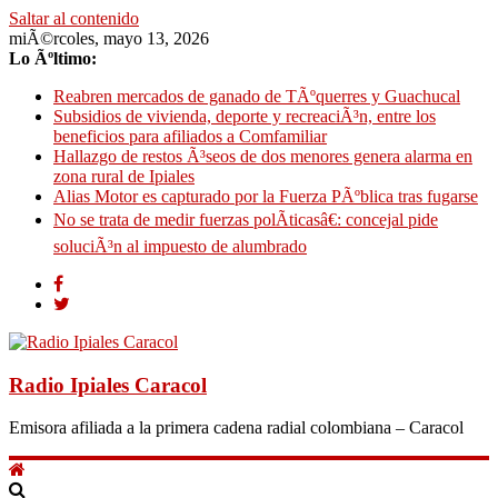
Saltar al contenido
miÃ©rcoles, mayo 13, 2026
Lo Ãºltimo:
Reabren mercados de ganado de TÃºquerres y Guachucal
Subsidios de vivienda, deporte y recreaciÃ³n, entre los
beneficios para afiliados a Comfamiliar
Hallazgo de restos Ã³seos de dos menores genera alarma en
zona rural de Ipiales
Alias Motor es capturado por la Fuerza PÃºblica tras fugarse
No se trata de medir fuerzas polÃ­ticasâ€: concejal pide
soluciÃ³n al impuesto de alumbrado
Radio Ipiales Caracol
Emisora afiliada a la primera cadena radial colombiana – Caracol