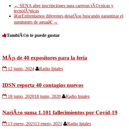
←
SENA abre inscripciones para carreras tÃ©cnicas y
tecnolÃ³gicas
â€œEnfrentamos diferentes desafÃ­os buscando garantizar el
suministro de aguaâ€
→
TambiÃ©n te puede gustar
MÃ¡s de 40 expositores para la feria
12 junio, 2024
Radio Ipiales
IDSN reporta 40 contagios nuevos
18 junio, 2020
18 junio, 2020
Radio Ipiales
NariÃ±o suma 1.101 fallecimientos por Covid-19
13 enero, 2021
13 enero, 2021
Radio Ipiales