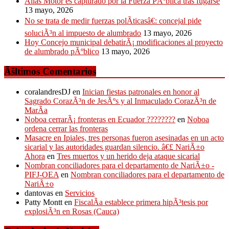
Alias Motor es capturado por la Fuerza PÃºblica tras fugarse
13 mayo, 2026
No se trata de medir fuerzas polÃ­ticasâ€: concejal pide
soluciÃ³n al impuesto de alumbrado
13 mayo, 2026
Hoy Concejo municipal debatirÃ¡ modificaciones al proyecto
de alumbrado pÃºblico
13 mayo, 2026
Ãšltimos Comentarios
coralandresDJ
en
Inician fiestas patronales en honor al
Sagrado CorazÃ³n de JesÃºs y al Inmaculado CorazÃ³n de
MarÃ­a
Noboa cerrarÃ¡ fronteras en Ecuador ????????
en
Noboa
ordena cerrar las fronteras
Masacre en Ipiales, tres personas fueron asesinadas en un acto
sicarial y las autoridades guardan silencio. â€£ NariÃ±o
Ahora
en
Tres muertos y un herido deja ataque sicarial
Nombran conciliadores para el departamento de NariÃ±o -
PIFJ-OEA
en
Nombran conciliadores para el departamento de
NariÃ±o
dantovas
en
Servicios
Patty Montt
en
FiscalÃ­a establece primera hipÃ³tesis por
explosiÃ³n en Rosas (Cauca)