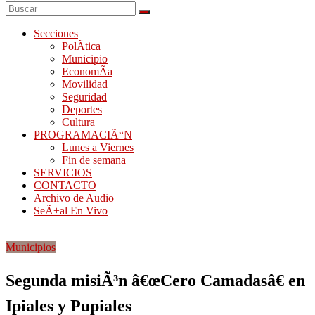
Secciones
PolÃ­tica
Municipio
EconomÃ­a
Movilidad
Seguridad
Deportes
Cultura
PROGRAMACIÃ“N
Lunes a Viernes
Fin de semana
SERVICIOS
CONTACTO
Archivo de Audio
SeÃ±al En Vivo
Municipios
Segunda misiÃ³n â€œCero Camadasâ€ en
Ipiales y Pupiales