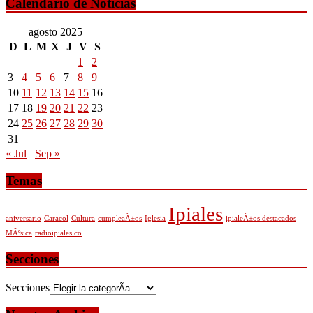
Calendario de Noticias
agosto 2025
D
L
M
X
J
V
S
1
2
3
4
5
6
7
8
9
10
11
12
13
14
15
16
17
18
19
20
21
22
23
24
25
26
27
28
29
30
31
« Jul
Sep »
Temas
Ipiales
aniversario
Caracol
Cultura
cumpleaÃ±os
Iglesia
ipialeÃ±os destacados
MÃºsica
radioipiales.co
Secciones
Secciones