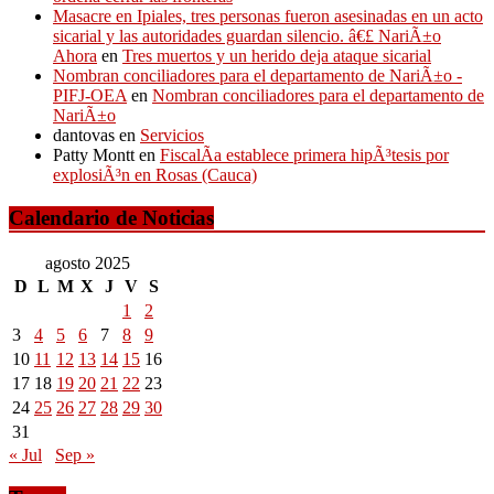
Masacre en Ipiales, tres personas fueron asesinadas en un acto
sicarial y las autoridades guardan silencio. â€£ NariÃ±o
Ahora
en
Tres muertos y un herido deja ataque sicarial
Nombran conciliadores para el departamento de NariÃ±o -
PIFJ-OEA
en
Nombran conciliadores para el departamento de
NariÃ±o
dantovas
en
Servicios
Patty Montt
en
FiscalÃ­a establece primera hipÃ³tesis por
explosiÃ³n en Rosas (Cauca)
Calendario de Noticias
agosto 2025
D
L
M
X
J
V
S
1
2
3
4
5
6
7
8
9
10
11
12
13
14
15
16
17
18
19
20
21
22
23
24
25
26
27
28
29
30
31
« Jul
Sep »