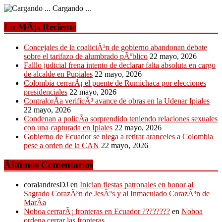
Cargando ...
Lo MÃ¡s Reciente
Concejales de la coaliciÃ³n de gobierno abandonan debate
sobre el tarifazo de alumbrado pÃºblico
22 mayo, 2026
Falllo judicial frena intento de declarar falta absoluta en cargo
de alcalde en Pupiales
22 mayo, 2026
Colombia cerrarÃ¡ el puente de Rumichaca por elecciones
presidenciales
22 mayo, 2026
ContralorÃ­a verificÃ³ avance de obras en la Udenar Ipiales
22 mayo, 2026
Condenan a policÃ­a sorprendido teniendo relaciones sexuales
con una capturada en Ipiales
22 mayo, 2026
Gobierno de Ecuador se niega a retirar aranceles a Colombia
pese a orden de la CAN
22 mayo, 2026
Ãšltimos Comentarios
coralandresDJ
en
Inician fiestas patronales en honor al
Sagrado CorazÃ³n de JesÃºs y al Inmaculado CorazÃ³n de
MarÃ­a
Noboa cerrarÃ¡ fronteras en Ecuador ????????
en
Noboa
ordena cerrar las fronteras