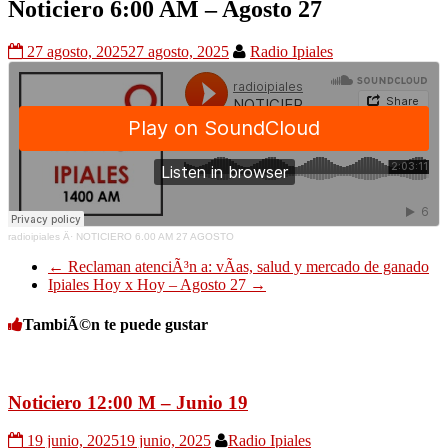
Noticiero 6:00 AM – Agosto 27
27 agosto, 2025
27 agosto, 2025
Radio Ipiales
radioipiales
Â·
NOTICIERO 6.00 AM 27 AGOSTO
←
Reclaman atenciÃ³n a: vÃ­as, salud y mercado de ganado
Ipiales Hoy x Hoy – Agosto 27
→
TambiÃ©n te puede gustar
Noticiero 12:00 M – Junio 19
19 junio, 2025
19 junio, 2025
Radio Ipiales