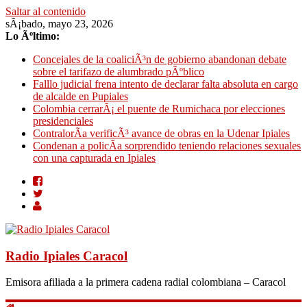
Saltar al contenido
sÃ¡bado, mayo 23, 2026
Lo Ãºltimo:
Concejales de la coaliciÃ³n de gobierno abandonan debate
sobre el tarifazo de alumbrado pÃºblico
Falllo judicial frena intento de declarar falta absoluta en cargo
de alcalde en Pupiales
Colombia cerrarÃ¡ el puente de Rumichaca por elecciones
presidenciales
ContralorÃ­a verificÃ³ avance de obras en la Udenar Ipiales
Condenan a policÃ­a sorprendido teniendo relaciones sexuales
con una capturada en Ipiales
Radio Ipiales Caracol
Emisora afiliada a la primera cadena radial colombiana – Caracol