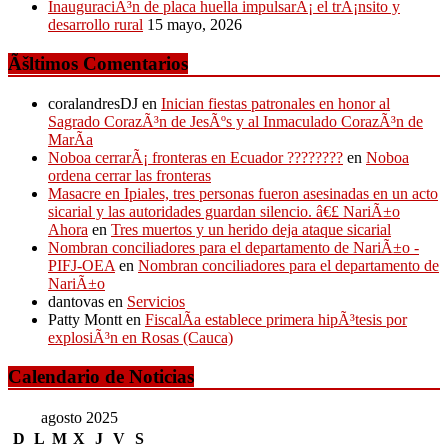
InauguraciÃ³n de placa huella impulsarÃ¡ el trÃ¡nsito y
desarrollo rural
15 mayo, 2026
Ãšltimos Comentarios
coralandresDJ
en
Inician fiestas patronales en honor al
Sagrado CorazÃ³n de JesÃºs y al Inmaculado CorazÃ³n de
MarÃ­a
Noboa cerrarÃ¡ fronteras en Ecuador ????????
en
Noboa
ordena cerrar las fronteras
Masacre en Ipiales, tres personas fueron asesinadas en un acto
sicarial y las autoridades guardan silencio. â€£ NariÃ±o
Ahora
en
Tres muertos y un herido deja ataque sicarial
Nombran conciliadores para el departamento de NariÃ±o -
PIFJ-OEA
en
Nombran conciliadores para el departamento de
NariÃ±o
dantovas
en
Servicios
Patty Montt
en
FiscalÃ­a establece primera hipÃ³tesis por
explosiÃ³n en Rosas (Cauca)
Calendario de Noticias
agosto 2025
D
L
M
X
J
V
S