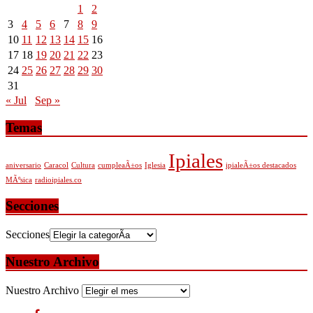
1
2
3
4
5
6
7
8
9
10
11
12
13
14
15
16
17
18
19
20
21
22
23
24
25
26
27
28
29
30
31
« Jul
Sep »
Temas
Ipiales
aniversario
Caracol
Cultura
cumpleaÃ±os
Iglesia
ipialeÃ±os destacados
MÃºsica
radioipiales.co
Secciones
Secciones
Nuestro Archivo
Nuestro Archivo