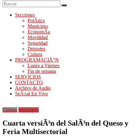
Secciones
PolÃ­tica
Municipio
EconomÃ­a
Movilidad
Seguridad
Deportes
Cultura
PROGRAMACIÃ“N
Lunes a Viernes
Fin de semana
SERVICIOS
CONTACTO
Archivo de Audio
SeÃ±al En Vivo
Cultura
Municipio
Cuarta versiÃ³n del SalÃ³n del Queso y
Feria Multisectorial