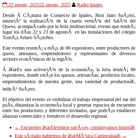
22 agosto, 2025
22 agosto, 2025
Radio Ipiales
Desde Â CÃ¡mara de Comercio de Ipiales, Jhon Jairo SuÃ¡rez,
anunciÃ³ la realizaciÃ³n de la cuarta versiÃ³n del SalÃ³n del
Queso, acompaÃ±ado por la feria multisectorial, evento que tendrÃ¡
lugar los dÃ­as 22 y 23 de agostoÂ en las instalaciones del colegio
TomÃ¡s Arturo SÃ¡nchez.
Este evento reunirÃ¡ a mÃ¡s de 80 expositores, entre productores de
queso, artesanos, emprendedores y representantes de diversos
sectores econÃ³micos de la regiÃ³n.
Â â€œEs una activaciÃ³n de la economÃ­a, la feria tendrÃ¡ 80
expositores, donde estÃ¡n los quesos, artesanÃ­as, productos locales,
emprendimientos de nuestra gente, una variedad de productosâ€,
indicÃ³ SuÃ¡rez.
El objetivo del evento es visibilizar el trabajo empresarial del sur del
paÃ­s, dinamizar la economÃ­a local y generar espacios de encuentro
entre los productores y diferentes invitados, que podrÃ¡n establecer
alianzas comerciales y fortalecer el desarrollo regional.
←
Encuentro â€œElevemos sueÃ±os, construyamos futuroâ€
Este sÃ¡bado hablemos de â€œMÃºsica Campesinaâ€
→