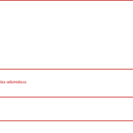
sica
radioipiales.co