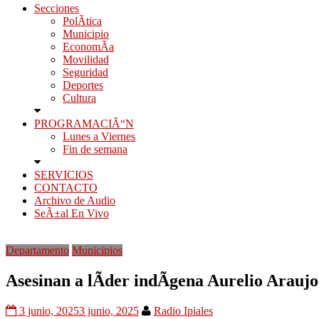
Secciones
PolÃ­tica
Municipio
EconomÃ­a
Movilidad
Seguridad
Deportes
Cultura
PROGRAMACIÃ“N
Lunes a Viernes
Fin de semana
SERVICIOS
CONTACTO
Archivo de Audio
SeÃ±al En Vivo
Departamento
Municipios
Asesinan a lÃ­der indÃ­gena Aurelio Araujo
3 junio, 2025
3 junio, 2025
Radio Ipiales