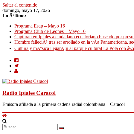
Saltar al contenido
domingo, mayo 17, 2026
Lo Ãºltimo:
Programa Esap – Mayo 16
Programa Club de Leones – Mayo 16
Capturan en Ipiales a ciudadano ecuatoriano buscado por presun
Hombre falleciÃ³ tras ser arrollado en la vÃ­a Panamericana, se
Cultura y mÃºsica llegarÃ¡n al parque cultural La Pola con â€œ
Radio Ipiales Caracol
Emisora afiliada a la primera cadena radial colombiana – Caracol