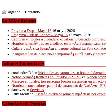
Cargando ...
Lo MÃ¡s Reciente
Programa Esap – Mayo 16
16 mayo, 2026
Programa Club de Leones – Mayo 16
16 mayo, 2026
Capturan en Ipiales a ciudadano ecuatoriano buscado por presun
Hombre falleciÃ³ tras ser arrollado en la vÃ­a Panamericana, se
Cultura y mÃºsica llegarÃ¡n al parque cultural La Pola con â€œ
InauguraciÃ³n de placa huella impulsarÃ¡ el trÃ¡nsito y desarro
Ãšltimos Comentarios
coralandresDJ
en
Inician fiestas patronales en honor al Sagr
Noboa cerrarÃ¡ fronteras en Ecuador ????????
en
Noboa ordena
Masacre en Ipiales, tres personas fueron asesinadas en un acto 
Nombran conciliadores para el departamento de NariÃ±o - P
dantovas
en
Servicios
Patty Montt
en
FiscalÃ­a establece primera hipÃ³tesis por expl
Calendario de Noticias