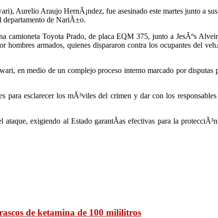
i), Aurelio Araujo HernÃ¡ndez, fue asesinado este martes junto a sus
 el departamento de NariÃ±o.
n una camioneta Toyota Prado, de placa EQM 375, junto a JesÃºs Alve
r hombres armados, quienes dispararon contra los ocupantes del vehÃ­
ari, en medio de un complejo proceso interno marcado por disputas pol
es para esclarecer los mÃ³viles del crimen y dar con los responsables 
aque, exigiendo al Estado garantÃ­as efectivas para la protecciÃ³n de 
ascos de ketamina de 100 mililitros