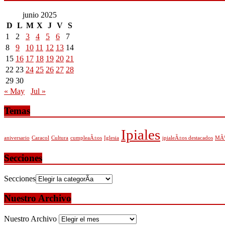
junio 2025
D
L
M
X
J
V
S
1
2
3
4
5
6
7
8
9
10
11
12
13
14
15
16
17
18
19
20
21
22
23
24
25
26
27
28
29
30
« May
Jul »
Temas
Ipiales
aniversario
Caracol
Cultura
cumpleaÃ±os
Iglesia
ipialeÃ±os destacados
MÃº
Secciones
Secciones
Nuestro Archivo
Nuestro Archivo