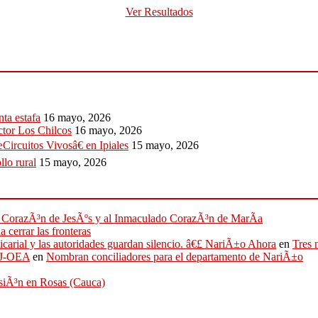
Ver Resultados
ta estafa
16 mayo, 2026
ctor Los Chilcos
16 mayo, 2026
Circuitos Vivosâ€ en Ipiales
15 mayo, 2026
llo rural
15 mayo, 2026
ado CorazÃ³n de JesÃºs y al Inmaculado CorazÃ³n de MarÃ­a
 cerrar las fronteras
sicarial y las autoridades guardan silencio. â€£ NariÃ±o Ahora
en
Tres 
IFJ-OEA
en
Nombran conciliadores para el departamento de NariÃ±o
osiÃ³n en Rosas (Cauca)