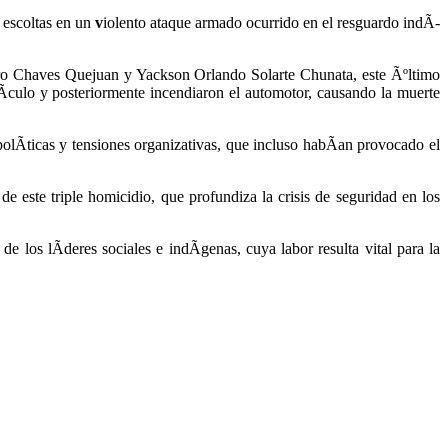
 escoltas en un
v
iolento ataque armado ocurrido en el resguardo indÃ­
iro Chaves Quejuan y Yackson Orlando Solarte Chunata, este Ãºltimo
culo y posteriormente incendiaron el automotor, causando la muerte
Ã­ticas y tensiones organizativas, que incluso habÃ­an provocado el
de este triple homicidio, que profundiza la crisis de seguridad en los
los lÃ­deres sociales e indÃ­genas, cuya labor resulta vital para la