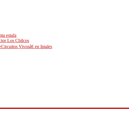
ta estafa
ctor Los Chilcos
Circuitos Vivosâ€ en Ipiales