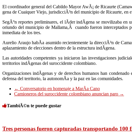
El coordinador general del Cabildo Mayor AwÃ¡ de Ricaurte (Camawar
gena de Cuaiquer Viejo, jurisdicciÃ³n del municipio de Ricaurte, en
SegÃºn reportes preliminares, el lÃ­der indÃ­gena se movilizaba e
oriundo del municipio de Mallama,Â cuando fueron interceptados po
inmediata de los tres.
Aurelio Araujo habÃ­a asumido recientemente la direcciÃ³n de Camaw
aplazamiento de elecciones dentro de la estructura indÃ­gena.
Las autoridades competentes ya iniciaron las investigaciones judicial
territorios indÃ­genas del suroccidente colombiano.
Organizaciones indÃ­genas y de derechos humanos han condenado el at
defensa del territorio, la autonomÃ­a y la paz en las comunidades.
←
Conversatorio en homenaje a MarÃ­a Cano
Camioneros del suroccidente colombiano anuncian paro
→
TambiÃ©n te puede gustar
Tres personas fueron capturadas transportando 100 fr