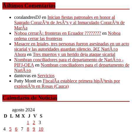
Ãšltimos Comentarios
coralandresDJ
en
Inician fiestas patronales en honor al
Sagrado CorazÃ³n de JesÃºs y al Inmaculado CorazÃ³n de
MarÃ­a
Noboa cerrarÃ¡ fronteras en Ecuador ????????
en
Noboa
ordena cerrar las fronteras
Masacre en Ipiales, tres personas fueron asesinadas en un acto
sicarial y las autoridades guardan silencio. â€£ NariÃ±o
Ahora
en
Tres muertos y un herido deja ataque sicarial
Nombran conciliadores para el departamento de NariÃ±o -
PIFJ-OEA
en
Nombran conciliadores para el departamento de
NariÃ±o
dantovas
en
Servicios
Patty Montt
en
FiscalÃ­a establece primera hipÃ³tesis por
explosiÃ³n en Rosas (Cauca)
Calendario de Noticias
agosto 2024
D
L
M
X
J
V
S
1
2
3
4
5
6
7
8
9
10