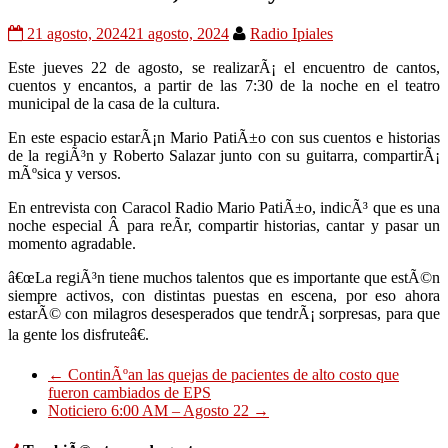
21 agosto, 2024
21 agosto, 2024
Radio Ipiales
Este jueves 22 de agosto, se realizarÃ¡ el encuentro de cantos,
cuentos y encantos, a partir de las 7:30 de la noche en el teatro
municipal de la casa de la cultura.
En este espacio estarÃ¡n Mario PatiÃ±o con sus cuentos e historias
de la regiÃ³n y Roberto Salazar junto con su guitarra, compartirÃ¡
mÃºsica y versos.
En entrevista con Caracol Radio Mario PatiÃ±o, indicÃ³ que es una
noche especial Â para reÃ­r, compartir historias, cantar y pasar un
momento agradable.
â€œLa regiÃ³n tiene muchos talentos que es importante que estÃ©n
siempre activos, con distintas puestas en escena, por eso ahora
estarÃ© con milagros desesperados que tendrÃ¡ sorpresas, para que
la gente los disfruteâ€.
←
ContinÃºan las quejas de pacientes de alto costo que
fueron cambiados de EPS
Noticiero 6:00 AM – Agosto 22
→