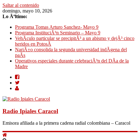
Saltar al contenido
domingo, mayo 10, 2026
Lo Ãºltimo:
Programa Tomas Arturo Sanchez- Mayo 9
Programa InstituciÃ³n Seminario – Mayo 9
VehÃ­culo particular se precipitÃ³ a un abismo y dejÃ³ cinco
heridos en PotosÃ­
NariÃ±o consolida la segunda universidad indÃ­gena del
paÃ­s
Operativos especiales durante celebraciÃ³n del DÃ­a de la
Madre
Radio Ipiales Caracol
Emisora afiliada a la primera cadena radial colombiana – Caracol