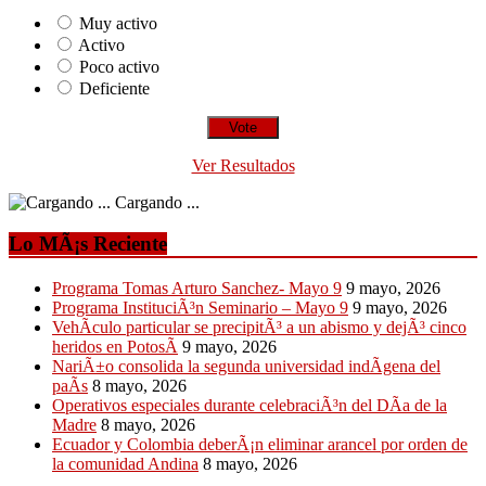
Muy activo
Activo
Poco activo
Deficiente
Ver Resultados
Cargando ...
Lo MÃ¡s Reciente
Programa Tomas Arturo Sanchez- Mayo 9
9 mayo, 2026
Programa InstituciÃ³n Seminario – Mayo 9
9 mayo, 2026
VehÃ­culo particular se precipitÃ³ a un abismo y dejÃ³ cinco
heridos en PotosÃ­
9 mayo, 2026
NariÃ±o consolida la segunda universidad indÃ­gena del
paÃ­s
8 mayo, 2026
Operativos especiales durante celebraciÃ³n del DÃ­a de la
Madre
8 mayo, 2026
Ecuador y Colombia deberÃ¡n eliminar arancel por orden de
la comunidad Andina
8 mayo, 2026