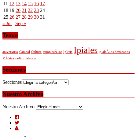
11
12
13
14
15
16
17
18
19
20
21
22
23
24
25
26
27
28
29
30
31
« Jul
Sep »
Temas
Ipiales
aniversario
Caracol
Cultura
cumpleaÃ±os
Iglesia
ipialeÃ±os destacados
MÃºsica
radioipiales.co
Secciones
Secciones
Nuestro Archivo
Nuestro Archivo