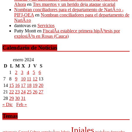
Ahora
en
Tres muertos y un herido deja ataque sicarial
Nombran conciliadores para el departamento de NariÃ±o -
PIFJ-OEA
en
Nombran conciliadores para el departamento de
NariÃ±o
dantovas
en
Servicios
Patty Montt
en
FiscalÃ­a establece primera hipÃ³tesis por
explosiÃ³n en Rosas (Cauca)
Calendario de Noticias
enero 2024
D
L
M
X
J
V
S
1
2
3
4
5
6
7
8
9
10
11
12
13
14
15
16
17
18
19
20
21
22
23
24
25
26
27
28
29
30
31
« Dic
Feb »
Temas
Ipiales
aniversario
Caracol
Cultura
cumpleaÃ±os
Iglesia
ipialeÃ±os destacados