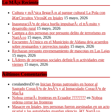
Lo MÃ¡s Reciente
Cultura y mÃºsica llegarÃ¡n al parque cultural La Pola con
â€œCircuitos Vivosâ€ en Ipiales
15 mayo, 2026
InauguraciÃ³n de placa huella impulsarÃ¡ el trÃ¡nsito y
desarrollo rural
15 mayo, 2026
Captura a dos personas por presunto delito de terrorismo en
NariÃ±o
15 mayo, 2026
Encuentro Ã©tnico en el Municipio de Aldana deja acuerdos
sobre resguardos y proyectos rurales
15 mayo, 2026
Rechazan presunto envenenamiento de mascotas en Las Lajas
15 mayo, 2026
LÃ­deres de programas sociales definirÃ¡n actividades este
viernes
15 mayo, 2026
Ãšltimos Comentarios
coralandresDJ
en
Inician fiestas patronales en honor al
Sagrado CorazÃ³n de JesÃºs y al Inmaculado CorazÃ³n de
MarÃ­a
Noboa cerrarÃ¡ fronteras en Ecuador ????????
en
Noboa
ordena cerrar las fronteras
Masacre en Ipiales, tres personas fueron asesinadas en un acto
sicarial y las autoridades guardan silencio. â€£ NariÃ±o