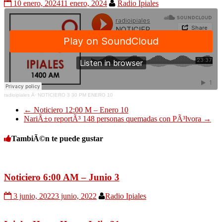
10 enero, 2024
11 enero, 2024
Radio Ipiales
radioipiales
Â·
NOTICIERO 3 30 PM ENERO 10
←
Noticiero 12:00 M – Enero 10
NariÃ±o reportÃ³ 148 personas quemadas con PÃ³lvora
→
TambiÃ©n te puede gustar
Noticiero 6:00 AM – Junio 3
3 junio, 2022
3 junio, 2022
Radio Ipiales