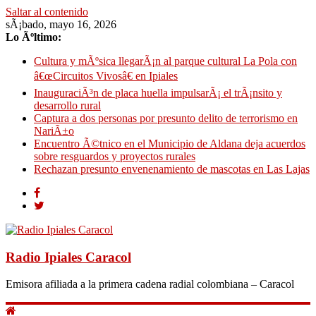
Saltar al contenido
sÃ¡bado, mayo 16, 2026
Lo Ãºltimo:
Cultura y mÃºsica llegarÃ¡n al parque cultural La Pola con
â€œCircuitos Vivosâ€ en Ipiales
InauguraciÃ³n de placa huella impulsarÃ¡ el trÃ¡nsito y
desarrollo rural
Captura a dos personas por presunto delito de terrorismo en
NariÃ±o
Encuentro Ã©tnico en el Municipio de Aldana deja acuerdos
sobre resguardos y proyectos rurales
Rechazan presunto envenenamiento de mascotas en Las Lajas
Radio Ipiales Caracol
Emisora afiliada a la primera cadena radial colombiana – Caracol