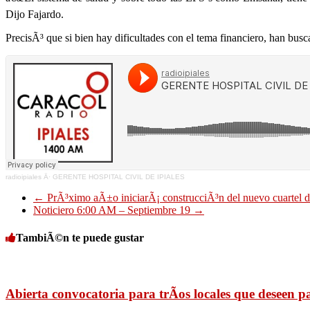
Dijo Fajardo.
PrecisÃ³ que si bien hay dificultades con el tema financiero, han busc
radioipiales
Â·
GERENTE HOSPITAL CIVIL DE IPIALES
←
PrÃ³ximo aÃ±o iniciarÃ¡ construcciÃ³n del nuevo cuartel 
Noticiero 6:00 AM – Septiembre 19
→
TambiÃ©n te puede gustar
Abierta convocatoria para trÃ­os locales que deseen pa