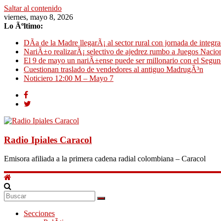
Saltar al contenido
viernes, mayo 8, 2026
Lo Ãºltimo:
DÃ­a de la Madre llegarÃ¡ al sector rural con jornada de integra
NariÃ±o realizarÃ¡ selectivo de ajedrez rumbo a Juegos Nacio
El 9 de mayo un nariÃ±ense puede ser millonario con el Segun
Cuestionan traslado de vendedores al antiguo MadrugÃ³n
Noticiero 12:00 M – Mayo 7
Radio Ipiales Caracol
Emisora afiliada a la primera cadena radial colombiana – Caracol
Secciones