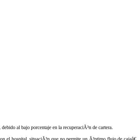
, debido al bajo porcentaje en la recuperaciÃ³n de cartera.
n el hospital, situaciÃ³n que no permite un Ã³ptimo flujo de cajaâ€.