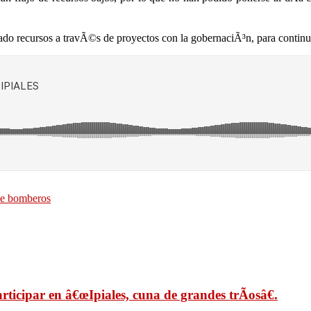
ado recursos a travÃ©s de proyectos con la gobernaciÃ³n, para continuar
de bomberos
rticipar en â€œIpiales, cuna de grandes trÃ­osâ€.