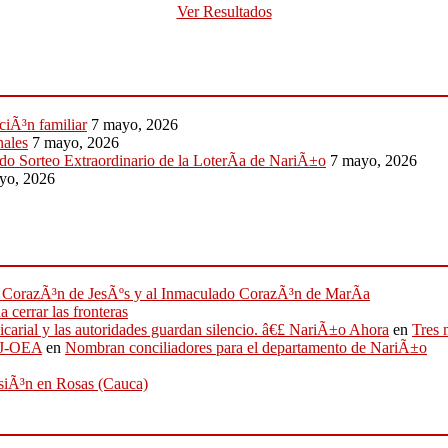
Ver Resultados
ciÃ³n familiar
7 mayo, 2026
nales
7 mayo, 2026
do Sorteo Extraordinario de la LoterÃ­a de NariÃ±o
7 mayo, 2026
yo, 2026
ado CorazÃ³n de JesÃºs y al Inmaculado CorazÃ³n de MarÃ­a
 cerrar las fronteras
sicarial y las autoridades guardan silencio. â€£ NariÃ±o Ahora
en
Tres 
IFJ-OEA
en
Nombran conciliadores para el departamento de NariÃ±o
osiÃ³n en Rosas (Cauca)