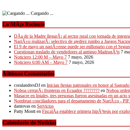
Cargando ...
Lo MÃ¡s Reciente
DÃ­a de la Madre llegarÃ¡ al sector rural con jornada de integra
NariÃ±o realizarÃ¡ selectivo de ajedrez rumbo a Juegos Nacio
El 9 de mayo un nariÃ±ense puede ser millonario con el Segun
Cuestionan traslado de vendedores al antiguo MadrugÃ³n
7 ma
Noticiero 12:00 M – Mayo 7
7 mayo, 2026
Noticiero 6:00 AM – Mayo 7
7 mayo, 2026
Ãšltimos Comentarios
coralandresDJ
en
Inician fiestas patronales en honor al Sagr
Noboa cerrarÃ¡ fronteras en Ecuador ????????
en
Noboa ordena
Masacre en Ipiales, tres personas fueron asesinadas en un acto 
Nombran conciliadores para el departamento de NariÃ±o - P
dantovas
en
Servicios
Patty Montt
en
FiscalÃ­a establece primera hipÃ³tesis por expl
Calendario de Noticias