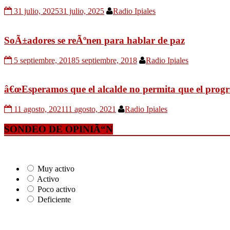
31 julio, 2025
31 julio, 2025
Radio Ipiales
SoÃ±adores se reÃºnen para hablar de paz
5 septiembre, 2018
5 septiembre, 2018
Radio Ipiales
â€œEsperamos que el alcalde no permita que el progr
11 agosto, 2021
11 agosto, 2021
Radio Ipiales
SONDEO DE OPINIÃ“N
Muy activo
Activo
Poco activo
Deficiente