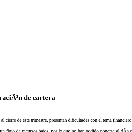
eraciÃ³n de cartera
l cierre de este trimestre, presentan dificultades con el tema financiero
 flujo de recursos bajos, por lo que no han podido ponerse al dÃ­a co