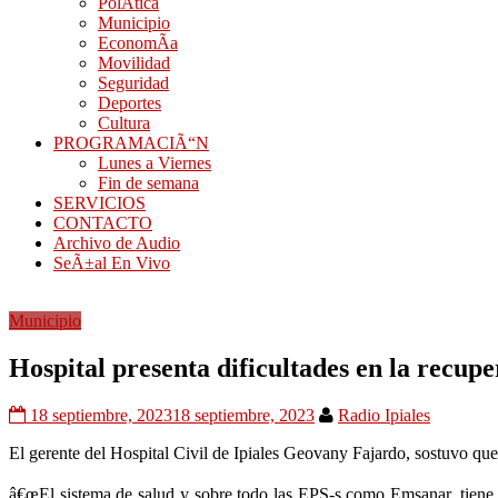
PolÃ­tica
Municipio
EconomÃ­a
Movilidad
Seguridad
Deportes
Cultura
PROGRAMACIÃ“N
Lunes a Viernes
Fin de semana
SERVICIOS
CONTACTO
Archivo de Audio
SeÃ±al En Vivo
Municipio
Hospital presenta dificultades en la recup
18 septiembre, 2023
18 septiembre, 2023
Radio Ipiales
El gerente del Hospital Civil de Ipiales Geovany Fajardo, sostuvo que a
â€œEl sistema de salud y sobre todo las EPS-s como Emsanar, tiene un