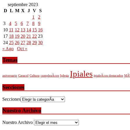
septiembre 2023
D
L
M
X
J
V
S
1
2
3
4
5
6
7
8
9
10
11
12
13
14
15
16
17
18
19
20
21
22
23
24
25
26
27
28
29
30
« Ago
Oct »
Temas
Ipiales
aniversario
Caracol
Cultura
cumpleaÃ±os
Iglesia
ipialeÃ±os destacados
MÃº
Secciones
Secciones
Nuestro Archivo
Nuestro Archivo