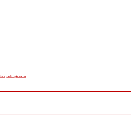
sica
radioipiales.co