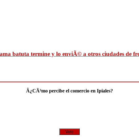
ama batuta termine y lo enviÃ© a otros ciudades de fr
Â¿CÃ³mo percibe el comercio en Ipiales?