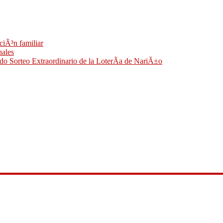
ciÃ³n familiar
nales
do Sorteo Extraordinario de la LoterÃ­a de NariÃ±o