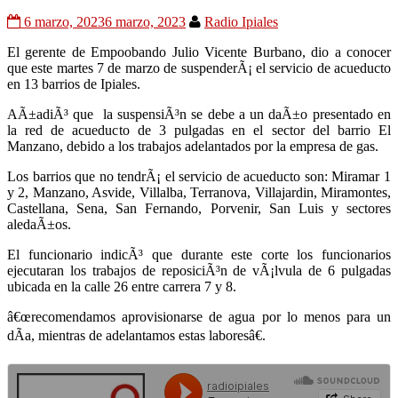
6 marzo, 2023
6 marzo, 2023
Radio Ipiales
El gerente de Empoobando Julio Vicente Burbano, dio a conocer
que este martes 7 de marzo de suspenderÃ¡ el servicio de acueducto
en 13 barrios de Ipiales.
AÃ±adiÃ³ que la suspensiÃ³n se debe a un daÃ±o presentado en
la red de acueducto de 3 pulgadas en el sector del barrio El
Manzano, debido a los trabajos adelantados por la empresa de gas.
Los barrios que no tendrÃ¡ el servicio de acueducto son: Miramar 1
y 2, Manzano, Asvide, Villalba, Terranova, Villajardin, Miramontes,
Castellana, Sena, San Fernando, Porvenir, San Luis y sectores
aledaÃ±os.
El funcionario indicÃ³ que durante este corte los funcionarios
ejecutaran los trabajos de reposiciÃ³n de vÃ¡lvula de 6 pulgadas
ubicada en la calle 26 entre carrera 7 y 8.
â€œrecomendamos aprovisionarse de agua por lo menos para un
dÃ­a, mientras de adelantamos estas laboresâ€.