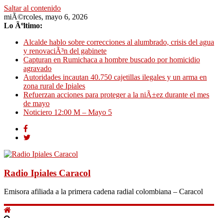
Saltar al contenido
miÃ©rcoles, mayo 6, 2026
Lo Ãºltimo:
Alcalde hablo sobre correcciones al alumbrado, crisis del agua
y renovaciÃ³n del gabinete
Capturan en Rumichaca a hombre buscado por homicidio
agravado
Autoridades incautan 40.750 cajetillas ilegales y un arma en
zona rural de Ipiales
Refuerzan acciones para proteger a la niÃ±ez durante el mes
de mayo
Noticiero 12:00 M – Mayo 5
Radio Ipiales Caracol
Emisora afiliada a la primera cadena radial colombiana – Caracol