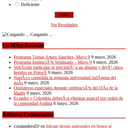
Deficiente
Ver Resultados
Cargando ...
Lo MÃ¡s Reciente
Programa Tomas Arturo Sanchez- Mayo 9
9 mayo, 2026
Programa InstituciÃ³n Seminario – Mayo 9
9 mayo, 2026
VehÃ­culo particular se precipitÃ³ a un abismo y dejÃ³ cinco
heridos en PotosÃ­
9 mayo, 2026
NariÃ±o consolida la segunda universidad indÃ­gena del
paÃ­s
8 mayo, 2026
Operativos especiales durante celebraciÃ³n del DÃ­a de la
Madre
8 mayo, 2026
Ecuador y Colombia deberÃ¡n eliminar arancel por orden de
la comunidad Andina
8 mayo, 2026
Ãšltimos Comentarios
coralandresDJ
en
Inician fiestas patronales en honor al