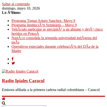
Saltar al contenido
domingo, mayo 10, 2026
Lo Ãºltimo:
Programa Tomas Arturo Sanchez- Mayo 9
Programa InstituciÃ³n Seminario – Mayo 9
VehÃ­culo particular se precipitÃ³ a un abismo y dejÃ³ cinco
heridos en PotosÃ­
NariÃ±o consolida la segunda universidad indÃ­gena del
paÃ­s
Operativos especiales durante celebraciÃ³n del DÃ­a de la
Madre
Radio Ipiales Caracol
Emisora afiliada a la primera cadena radial colombiana – Caracol