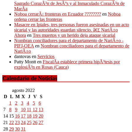
Sagrado CorazÃ³n de JesÃºs y al Inmaculado CorazÃ³n de
MarÃ­a
Noboa cerrarÃ¡ fronteras en Ecuador ????????
en
Noboa
ordena cerrar las fronteras
Masacre en Ipiales, tres personas fueron asesinadas en un acto
sicarial y las autoridades guardan silencio. â€£ NariÃ±o
Ahora
en
Tres muertos y un herido deja ataque sicarial
Nombran conciliadores para el departamento de NariÃ±o -
PIFJ-OEA
en
Nombran conciliadores para el departamento de
NariÃ±o
dantovas
en
Servicios
Patty Montt
en
FiscalÃ­a establece primera hipÃ³tesis por
explosiÃ³n en Rosas (Cauca)
Calendario de Noticias
agosto 2022
D
L
M
X
J
V
S
1
2
3
4
5
6
7
8
9
10
11
12
13
14
15
16
17
18
19
20
21
22
23
24
25
26
27
28
29
30
31