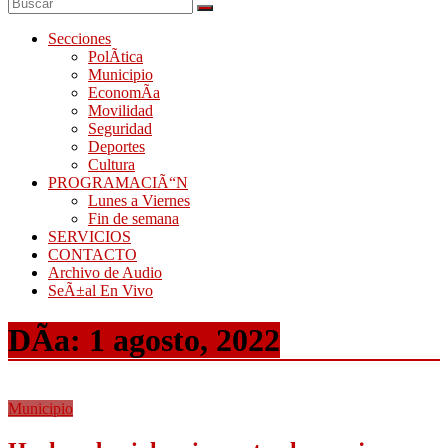
Secciones
PolÃ­tica
Municipio
EconomÃ­a
Movilidad
Seguridad
Deportes
Cultura
PROGRAMACIÃ“N
Lunes a Viernes
Fin de semana
SERVICIOS
CONTACTO
Archivo de Audio
SeÃ±al En Vivo
DÃ­a:
1 agosto, 2022
Municipio