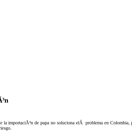
Ã³n
ue la importaciÃ³n de papa no soluciona elÂ problema en Colombia, p
riesgo.