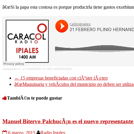
â€œSi la papa esta costosa es porque producirla tiene gastos exorbita
radioipiales
Â·
21 FEBRERO PLINIO HERNANDEZ
←
15 empresas beneficiadas con clÃºster lÃ¡cteo
â€œMaquinaria y vehÃ­culos del municipio no deben ser utiliza
TambiÃ©n te puede gustar
Manuel Bitervo PalchucÃ¡n es el nuevo representante
6 marzo, 2015
Radio Ipiales