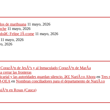
ilos de marihuana
11 mayo, 2026
noche
11 mayo, 2026
idoâ€: Felipe JÃ¡come
11 mayo, 2026
11 mayo, 2026
o, 2026
ado CorazÃ³n de JesÃºs y al Inmaculado CorazÃ³n de MarÃ­a
 cerrar las fronteras
sicarial y las autoridades guardan silencio. â€£ NariÃ±o Ahora
en
Tres 
IFJ-OEA
en
Nombran conciliadores para el departamento de NariÃ±o
osiÃ³n en Rosas (Cauca)