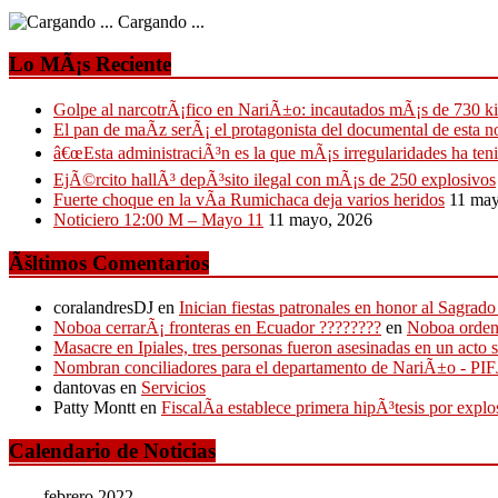
Cargando ...
Lo MÃ¡s Reciente
Golpe al narcotrÃ¡fico en NariÃ±o: incautados mÃ¡s de 730 k
El pan de maÃ­z serÃ¡ el protagonista del documental de esta 
â€œEsta administraciÃ³n es la que mÃ¡s irregularidades ha ten
EjÃ©rcito hallÃ³ depÃ³sito ilegal con mÃ¡s de 250 explosivos
Fuerte choque en la vÃ­a Rumichaca deja varios heridos
11 may
Noticiero 12:00 M – Mayo 11
11 mayo, 2026
Ãšltimos Comentarios
coralandresDJ
en
Inician fiestas patronales en honor al Sagr
Noboa cerrarÃ¡ fronteras en Ecuador ????????
en
Noboa ordena
Masacre en Ipiales, tres personas fueron asesinadas en un acto 
Nombran conciliadores para el departamento de NariÃ±o - P
dantovas
en
Servicios
Patty Montt
en
FiscalÃ­a establece primera hipÃ³tesis por expl
Calendario de Noticias
febrero 2022