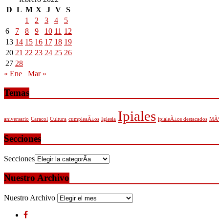
D
L
M
X
J
V
S
1
2
3
4
5
6
7
8
9
10
11
12
13
14
15
16
17
18
19
20
21
22
23
24
25
26
27
28
« Ene
Mar »
Temas
Ipiales
aniversario
Caracol
Cultura
cumpleaÃ±os
Iglesia
ipialeÃ±os destacados
MÃº
Secciones
Secciones
Nuestro Archivo
Nuestro Archivo