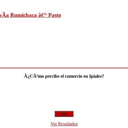
a vÃ­a Rumichaca â€“ Pasto
Â¿CÃ³mo percibe el comercio en Ipiales?
Ver Resultados