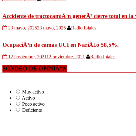
Accidente de tractocamiÃ³n generÃ³ cierre total en l
23 mayo, 2025
23 mayo, 2025
Radio Ipiales
OcupaciÃ³n de camas UCI en NariÃ±o 58,5%.
12 noviembre, 2021
12 noviembre, 2021
Radio Ipiales
SONDEO DE OPINIÃ“N
Muy activo
Activo
Poco activo
Deficiente