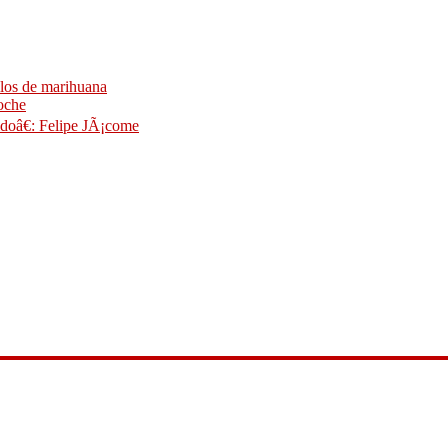
ilos de marihuana
noche
idoâ€: Felipe JÃ¡come