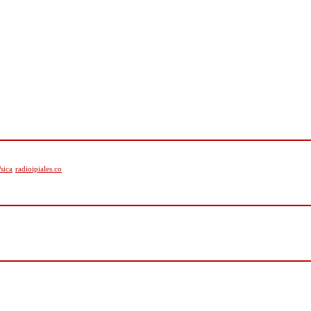
sica
radioipiales.co