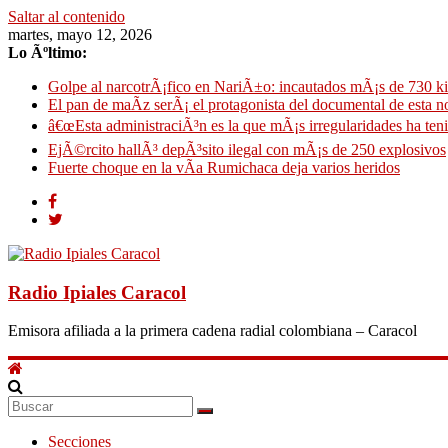
Saltar al contenido
martes, mayo 12, 2026
Lo Ãºltimo:
Golpe al narcotrÃ¡fico en NariÃ±o: incautados mÃ¡s de 730 k
El pan de maÃ­z serÃ¡ el protagonista del documental de esta 
â€œEsta administraciÃ³n es la que mÃ¡s irregularidades ha ten
EjÃ©rcito hallÃ³ depÃ³sito ilegal con mÃ¡s de 250 explosivos
Fuerte choque en la vÃ­a Rumichaca deja varios heridos
Radio Ipiales Caracol
Emisora afiliada a la primera cadena radial colombiana – Caracol
Secciones