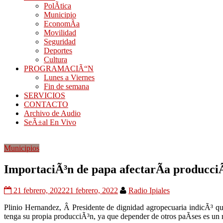
PolÃ­tica
Municipio
EconomÃ­a
Movilidad
Seguridad
Deportes
Cultura
PROGRAMACIÃ“N
Lunes a Viernes
Fin de semana
SERVICIOS
CONTACTO
Archivo de Audio
SeÃ±al En Vivo
Municipios
ImportaciÃ³n de papa afectarÃ­a producci
21 febrero, 2022
21 febrero, 2022
Radio Ipiales
Plinio Hernandez, Â Presidente de dignidad agropecuaria indicÃ³ q
tenga su propia producciÃ³n, ya que depender de otros paÃ­ses es un 