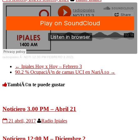
radioipiales
Â·
NOTI 12.30 PM FEBRERO 3 2021
←
Ipiales Hoy x Hoy – Febrero 3
90.2 % OcupaciÃ³n de camas UCI en NariÃ±o
→
TambiÃ©n te puede gustar
Noticiero 3.00 PM – Abril 21
21 abril, 2017
Radio Ipiales
Noticiero 12:00 M – Diciembre 2