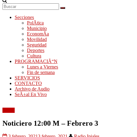
Secciones
PolÃ­tica
Municipio
EconomÃ­a
Movilidad
Seguridad
Deportes
Cultura
PROGRAMACIÃ“N
Lunes a Viernes
Fin de semana
SERVICIOS
CONTACTO
Archivo de Audio
SeÃ±al En Vivo
Audio
Noticiero 12:00 M – Febrero 3
3 febrero, 2021
3 febrero, 2021
Radio Ipiales