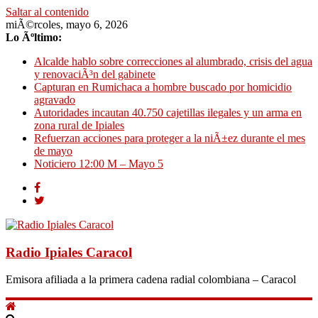
Saltar al contenido
miÃ©rcoles, mayo 6, 2026
Lo Ãºltimo:
Alcalde hablo sobre correcciones al alumbrado, crisis del agua
y renovaciÃ³n del gabinete
Capturan en Rumichaca a hombre buscado por homicidio
agravado
Autoridades incautan 40.750 cajetillas ilegales y un arma en
zona rural de Ipiales
Refuerzan acciones para proteger a la niÃ±ez durante el mes
de mayo
Noticiero 12:00 M – Mayo 5
Radio Ipiales Caracol
Emisora afiliada a la primera cadena radial colombiana – Caracol