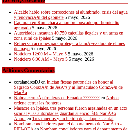
Lo MÃ¡s Reciente
Alcalde hablo sobre correcciones al alumbrado, crisis del agua
y renovaciÃ³n del gabinete
5 mayo, 2026
Capturan en Rumichaca a hombre buscado por homicidio
agravado
5 mayo, 2026
Autoridades incautan 40.750 cajetillas ilegales y un arma en
zona rural de Ipiales
5 mayo, 2026
Refuerzan acciones para proteger a la niÃ±ez durante el mes
de mayo
5 mayo, 2026
Noticiero 12:00 M – Mayo 5
5 mayo, 2026
Noticiero 6:00 AM – Mayo 5
5 mayo, 2026
Ãšltimos Comentarios
coralandresDJ
en
Inician fiestas patronales en honor al
Sagrado CorazÃ³n de JesÃºs y al Inmaculado CorazÃ³n de
MarÃ­a
Noboa cerrarÃ¡ fronteras en Ecuador ????????
en
Noboa
ordena cerrar las fronteras
Masacre en Ipiales, tres personas fueron asesinadas en un acto
sicarial y las autoridades guardan silencio. â€£ NariÃ±o
Ahora
en
Tres muertos y un herido deja ataque sicarial
Nombran conciliadores para el departamento de NariÃ±o -
PIFJ-OEA
en
Nombran conciliadores para el departamento de