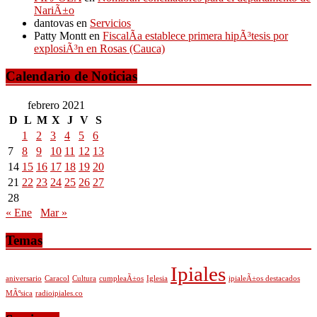
NariÃ±o
dantovas
en
Servicios
Patty Montt
en
FiscalÃ­a establece primera hipÃ³tesis por
explosiÃ³n en Rosas (Cauca)
Calendario de Noticias
febrero 2021
D
L
M
X
J
V
S
1
2
3
4
5
6
7
8
9
10
11
12
13
14
15
16
17
18
19
20
21
22
23
24
25
26
27
28
« Ene
Mar »
Temas
Ipiales
aniversario
Caracol
Cultura
cumpleaÃ±os
Iglesia
ipialeÃ±os destacados
MÃºsica
radioipiales.co