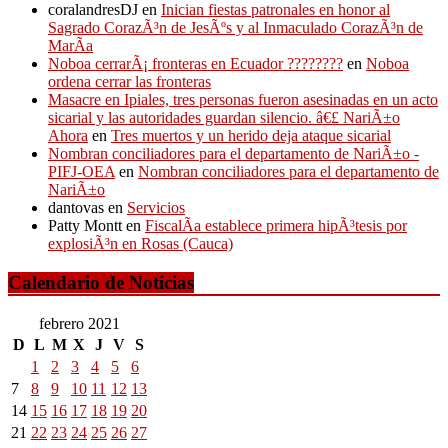
coralandresDJ
en
Inician fiestas patronales en honor al
Sagrado CorazÃ³n de JesÃºs y al Inmaculado CorazÃ³n de
MarÃ­a
Noboa cerrarÃ¡ fronteras en Ecuador ????????
en
Noboa
ordena cerrar las fronteras
Masacre en Ipiales, tres personas fueron asesinadas en un acto
sicarial y las autoridades guardan silencio. â€£ NariÃ±o
Ahora
en
Tres muertos y un herido deja ataque sicarial
Nombran conciliadores para el departamento de NariÃ±o -
PIFJ-OEA
en
Nombran conciliadores para el departamento de
NariÃ±o
dantovas
en
Servicios
Patty Montt
en
FiscalÃ­a establece primera hipÃ³tesis por
explosiÃ³n en Rosas (Cauca)
Calendario de Noticias
febrero 2021
D
L
M
X
J
V
S
1
2
3
4
5
6
7
8
9
10
11
12
13
14
15
16
17
18
19
20
21
22
23
24
25
26
27