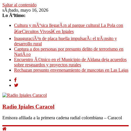
Saltar al contenido
sÃ¡bado, mayo 16, 2026
Lo Ãºltimo:
Cultura y mÃºsica llegarÃ¡n al parque cultural La Pola con
â€œCircuitos Vivosâ€ en Ipiales
InauguraciÃ³n de placa huella impulsarÃ¡ el trÃ¡nsito y
desarrollo rural
Captura a dos personas por presunto delito de terrorismo en
NariÃ±o
Encuentro Ã©tnico en el Municipio de Aldana deja acuerdos
sobre resguardos y proyectos rurales
Rechazan presunto envenenamiento de mascotas en Las Lajas
Radio Ipiales Caracol
Emisora afiliada a la primera cadena radial colombiana – Caracol