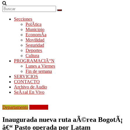
Secciones
PolÃ­tica
Municipio
EconomÃ­a
Movilidad
Seguridad
Deportes
Cultura
PROGRAMACIÃ“N
Lunes a Viernes
Fin de semana
SERVICIOS
CONTACTO
Archivo de Audio
SeÃ±al En Vivo
Departamento
Movilidad
Inaugurada nueva ruta aÃ©rea BogotÃ¡
â€“ Pasto operada por Latam