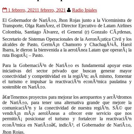
1 febrero, 2021
1 febrero, 2021
Radio Ipiales
El Gobernador de NariÃ±o, Jhon Rojas junto a la Viceministra de
Transporte, Olga RamÃ­rez, el Director Ejecutivo de Latam Airlines
Colombia, Santiago Ãlvarez, el General (r) Gonzalo CÃ¡rdenas,
Secretario de Sistemas Operacionales de la AeronÃ¡utica Civil y los
alcaldes de Pasto, GermÃ¡n Chamorro y ChachagÃ¼Ã­, Harol
Ibarra, le dieron la bienvenida a la aerolÃ­nea Latam que operarÃ¡ la
ruta BogotÃ¡ – Pasto.
Para la GobernaciÃ³n de NariÃ±o es fundamental apoyar estas
iniciativas del sector privado que buscan generar mayor
conectividad y competitividad en la regiÃ³n; asÃ­ mismo, fomentar
el turismo e impulsar la reactivaciÃ³n econÃ³mica paulatina y
sostenible en NariÃ±o.
â€œTenemos proyectos para mejorar los aeropuertos y aerÃ³dromos
de NariÃ±o, para tener una alternativa grande que mejore la
comunicaciÃ³n y la conectividad de nuestra regiÃ³n. SÃ© que
vendrÃ¡n mÃ¡s aerolÃ­neas a ofrecer este servicio que nos
permitirÃ¡ posicionar el turismo y fortalecer la reactivaciÃ³n
econÃ³mica en NariÃ±oâ€, indicÃ³, el Gobernador de NariÃ±o,
Jhon Rojas.