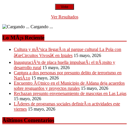
Ver Resultados
Cargando ...
Lo MÃ¡s Reciente
Cultura y mÃºsica llegarÃ¡n al parque cultural La Pola con
â€œCircuitos Vivosâ€ en Ipiales
15 mayo, 2026
InauguraciÃ³n de placa huella impulsarÃ¡ el trÃ¡nsito y
desarrollo rural
15 mayo, 2026
Captura a dos personas por presunto delito de terrorismo en
NariÃ±o
15 mayo, 2026
Encuentro Ã©tnico en el Municipio de Aldana deja acuerdos
sobre resguardos y proyectos rurales
15 mayo, 2026
Rechazan presunto envenenamiento de mascotas en Las Lajas
15 mayo, 2026
LÃ­deres de programas sociales definirÃ¡n actividades este
viernes
15 mayo, 2026
Ãšltimos Comentarios