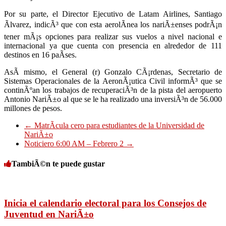
Por su parte, el Director Ejecutivo de Latam Airlines, Santiago
Ãlvarez, indicÃ³ que con esta aerolÃ­nea los nariÃ±enses podrÃ¡n
tener mÃ¡s opciones para realizar sus vuelos a nivel nacional e
internacional ya que cuenta con presencia en alrededor de 111
destinos en 16 paÃ­ses.
AsÃ­ mismo, el General (r) Gonzalo CÃ¡rdenas, Secretario de
Sistemas Operacionales de la AeronÃ¡utica Civil informÃ³ que se
continÃºan los trabajos de recuperaciÃ³n de la pista del aeropuerto
Antonio NariÃ±o al que se le ha realizado una inversiÃ³n de 56.000
millones de pesos.
←
MatrÃ­cula cero para estudiantes de la Universidad de
NariÃ±o
Noticiero 6:00 AM – Febrero 2
→
TambiÃ©n te puede gustar
Inicia el calendario electoral para los Consejos de
Juventud en NariÃ±o