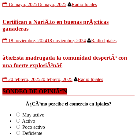
16 mayo, 2025
16 mayo, 2025
Radio Ipiales
Certifican a NariÃ±o en buenas prÃ¡cticas
ganaderas
18 noviembre, 2024
18 noviembre, 2024
Radio Ipiales
â€œEsta madrugada la comunidad despertÃ³ con
una fuerte explosiÃ³nâ€
20 febrero, 2025
20 febrero, 2025
Radio Ipiales
SONDEO DE OPINIÃ“N
Â¿CÃ³mo percibe el comercio en Ipiales?
Muy activo
Activo
Poco activo
Deficiente