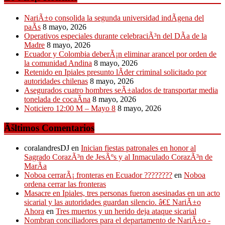
NariÃ±o consolida la segunda universidad indÃ­gena del
paÃ­s
8 mayo, 2026
Operativos especiales durante celebraciÃ³n del DÃ­a de la
Madre
8 mayo, 2026
Ecuador y Colombia deberÃ¡n eliminar arancel por orden de
la comunidad Andina
8 mayo, 2026
Retenido en Ipiales presunto lÃ­der criminal solicitado por
autoridades chilenas
8 mayo, 2026
Asegurados cuatro hombres seÃ±alados de transportar media
tonelada de cocaÃ­na
8 mayo, 2026
Noticiero 12:00 M – Mayo 8
8 mayo, 2026
Ãšltimos Comentarios
coralandresDJ
en
Inician fiestas patronales en honor al
Sagrado CorazÃ³n de JesÃºs y al Inmaculado CorazÃ³n de
MarÃ­a
Noboa cerrarÃ¡ fronteras en Ecuador ????????
en
Noboa
ordena cerrar las fronteras
Masacre en Ipiales, tres personas fueron asesinadas en un acto
sicarial y las autoridades guardan silencio. â€£ NariÃ±o
Ahora
en
Tres muertos y un herido deja ataque sicarial
Nombran conciliadores para el departamento de NariÃ±o -