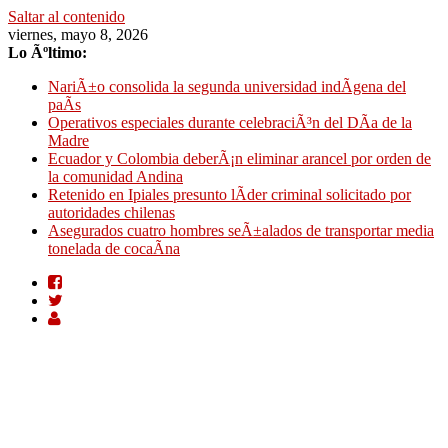
Saltar al contenido
viernes, mayo 8, 2026
Lo Ãºltimo:
NariÃ±o consolida la segunda universidad indÃ­gena del
paÃ­s
Operativos especiales durante celebraciÃ³n del DÃ­a de la
Madre
Ecuador y Colombia deberÃ¡n eliminar arancel por orden de
la comunidad Andina
Retenido en Ipiales presunto lÃ­der criminal solicitado por
autoridades chilenas
Asegurados cuatro hombres seÃ±alados de transportar media
tonelada de cocaÃ­na