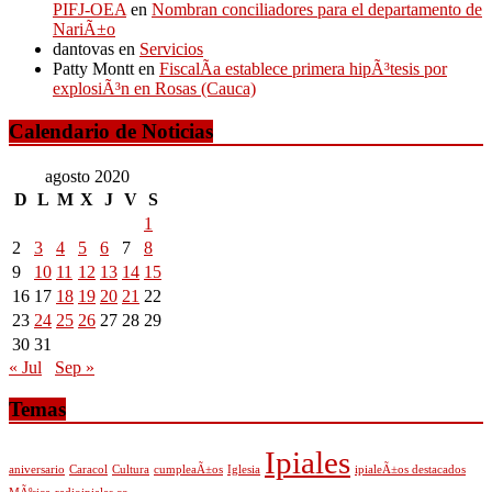
PIFJ-OEA
en
Nombran conciliadores para el departamento de
NariÃ±o
dantovas
en
Servicios
Patty Montt
en
FiscalÃ­a establece primera hipÃ³tesis por
explosiÃ³n en Rosas (Cauca)
Calendario de Noticias
agosto 2020
D
L
M
X
J
V
S
1
2
3
4
5
6
7
8
9
10
11
12
13
14
15
16
17
18
19
20
21
22
23
24
25
26
27
28
29
30
31
« Jul
Sep »
Temas
Ipiales
aniversario
Caracol
Cultura
cumpleaÃ±os
Iglesia
ipialeÃ±os destacados