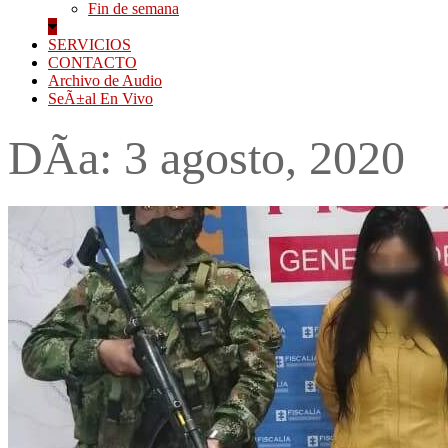
Fin de semana
SERVICIOS
CONTACTO
Archivo de Audio
SeÃ±al En Vivo
DÃ­a:
3 agosto, 2020