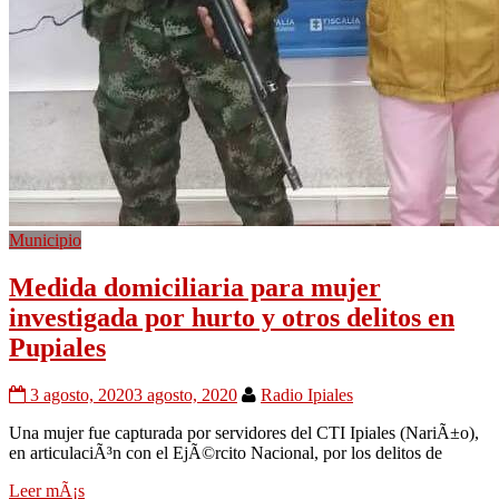
Municipio
Medida domiciliaria para mujer
investigada por hurto y otros delitos en
Pupiales
3 agosto, 2020
3 agosto, 2020
Radio Ipiales
Una mujer fue capturada por servidores del CTI Ipiales (NariÃ±o),
en articulaciÃ³n con el EjÃ©rcito Nacional, por los delitos de
Leer mÃ¡s