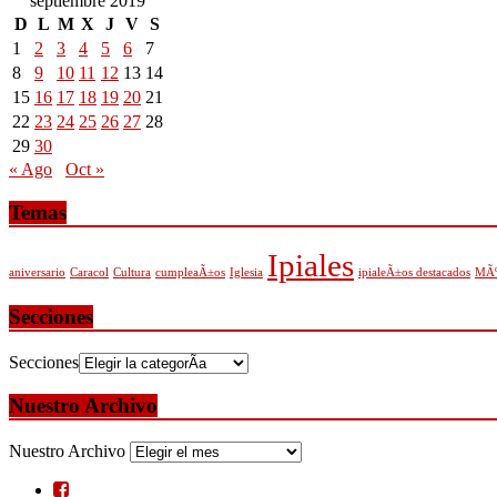
septiembre 2019
D
L
M
X
J
V
S
1
2
3
4
5
6
7
8
9
10
11
12
13
14
15
16
17
18
19
20
21
22
23
24
25
26
27
28
29
30
« Ago
Oct »
Temas
Ipiales
aniversario
Caracol
Cultura
cumpleaÃ±os
Iglesia
ipialeÃ±os destacados
MÃº
Secciones
Secciones
Nuestro Archivo
Nuestro Archivo