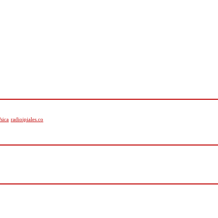
sica
radioipiales.co