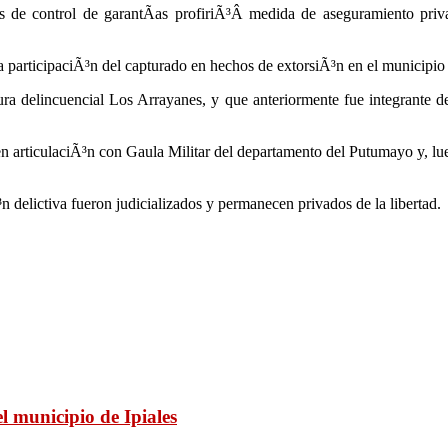
es de control de garantÃ­as profiriÃ³Â medida de aseguramiento priva
ta participaciÃ³n del capturado en hechos de extorsiÃ³n en el municipio
tura delincuencial Los Arrayanes, y que anteriormente fue integrante 
n articulaciÃ³n con Gaula Militar del departamento del Putumayo y, lue
 delictiva fueron judicializados y permanecen privados de la libertad.
l municipio de Ipiales