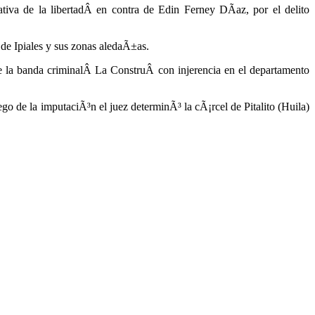
tiva de la libertadÂ en contra de Edin Ferney DÃ­az, por el delito
 de Ipiales y sus zonas aledaÃ±as.
de la banda criminalÂ La ConstruÂ con injerencia en el departamento
go de la imputaciÃ³n el juez determinÃ³ la cÃ¡rcel de Pitalito (Huila)