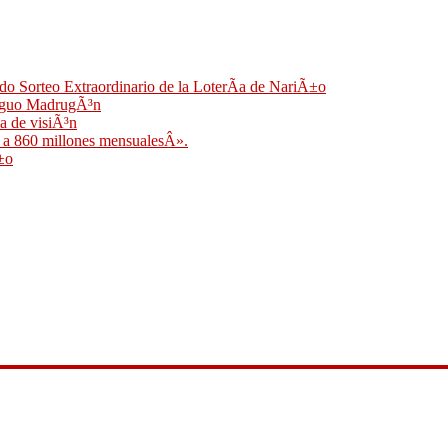
do Sorteo Extraordinario de la LoterÃ­a de NariÃ±o
ntiguo MadrugÃ³n
a de visiÃ³n
y a 860 millones mensualesÂ».
±o