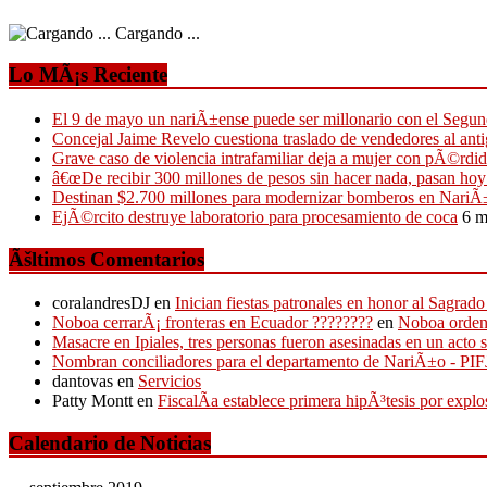
Cargando ...
Lo MÃ¡s Reciente
El 9 de mayo un nariÃ±ense puede ser millonario con el Segun
Concejal Jaime Revelo cuestiona traslado de vendedores al a
Grave caso de violencia intrafamiliar deja a mujer con pÃ©rdid
â€œDe recibir 300 millones de pesos sin hacer nada, pasan ho
Destinan $2.700 millones para modernizar bomberos en NariÃ
EjÃ©rcito destruye laboratorio para procesamiento de coca
6 m
Ãšltimos Comentarios
coralandresDJ
en
Inician fiestas patronales en honor al Sagr
Noboa cerrarÃ¡ fronteras en Ecuador ????????
en
Noboa ordena
Masacre en Ipiales, tres personas fueron asesinadas en un acto 
Nombran conciliadores para el departamento de NariÃ±o - P
dantovas
en
Servicios
Patty Montt
en
FiscalÃ­a establece primera hipÃ³tesis por expl
Calendario de Noticias