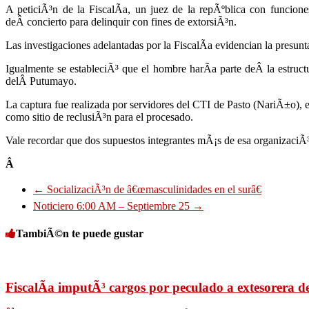
A peticiÃ³n de la FiscalÃ­a, un juez de la repÃºblica con funcion
deÂ concierto para delinquir con fines de extorsiÃ³n.
Las investigaciones adelantadas por la FiscalÃ­a evidencian la presun
Igualmente se estableciÃ³ que el hombre harÃ­a parte deÂ la estruc
delÂ Putumayo.
La captura fue realizada por servidores del CTI de Pasto (NariÃ±o), e
como sitio de reclusiÃ³n para el procesado.
Vale recordar que dos supuestos integrantes mÃ¡s de esa organizaciÃ³n
Â
←
SocializaciÃ³n de â€œmasculinidades en el surâ€
Noticiero 6:00 AM – Septiembre 25
→
TambiÃ©n te puede gustar
FiscalÃ­a imputÃ³ cargos por peculado a extesorera de