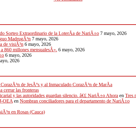
do Sorteo Extraordinario de la LoterÃ­a de NariÃ±o
7 mayo, 2026
ntiguo MadrugÃ³n
7 mayo, 2026
a de visiÃ³n
6 mayo, 2026
y a 860 millones mensualesÂ».
6 mayo, 2026
±o
6 mayo, 2026
ayo, 2026
ado CorazÃ³n de JesÃºs y al Inmaculado CorazÃ³n de MarÃ­a
 cerrar las fronteras
sicarial y las autoridades guardan silencio. â€£ NariÃ±o Ahora
en
Tres 
IFJ-OEA
en
Nombran conciliadores para el departamento de NariÃ±o
osiÃ³n en Rosas (Cauca)