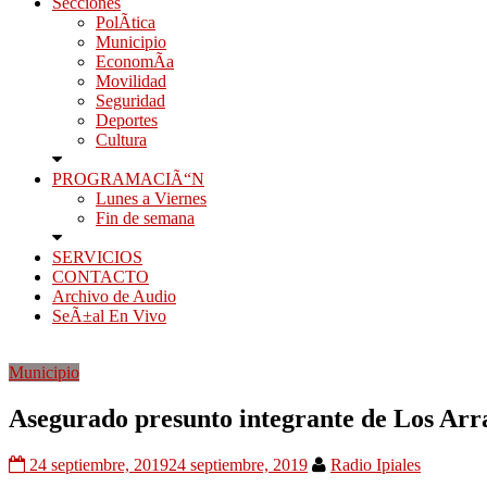
Secciones
PolÃ­tica
Municipio
EconomÃ­a
Movilidad
Seguridad
Deportes
Cultura
PROGRAMACIÃ“N
Lunes a Viernes
Fin de semana
SERVICIOS
CONTACTO
Archivo de Audio
SeÃ±al En Vivo
Municipio
Asegurado presunto integrante de Los Arr
24 septiembre, 2019
24 septiembre, 2019
Radio Ipiales