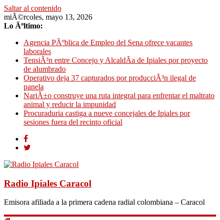
Saltar al contenido
miÃ©rcoles, mayo 13, 2026
Lo Ãºltimo:
Agencia PÃºblica de Empleo del Sena ofrece vacantes
laborales
TensiÃ³n entre Concejo y AlcaldÃ­a de Ipiales por proyecto
de alumbrado
Operativo deja 37 capturados por producciÃ³n ilegal de
panela
NariÃ±o construye una ruta integral para enfrentar el maltrato
animal y reducir la impunidad
Procuraduria castiga a nueve concejales de Ipiales por
sesiones fuera del recinto oficial
Radio Ipiales Caracol
Emisora afiliada a la primera cadena radial colombiana – Caracol