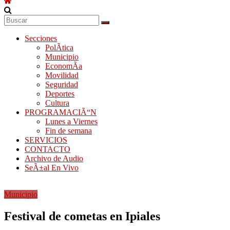
Secciones
PolÃ­tica
Municipio
EconomÃ­a
Movilidad
Seguridad
Deportes
Cultura
PROGRAMACIÃ“N
Lunes a Viernes
Fin de semana
SERVICIOS
CONTACTO
Archivo de Audio
SeÃ±al En Vivo
Municipio
Festival de cometas en Ipiales