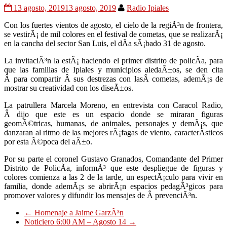
13 agosto, 2019
13 agosto, 2019
Radio Ipiales
Con los fuertes vientos de agosto, el cielo de la regiÃ³n de frontera,
se vestirÃ¡ de mil colores en el festival de cometas, que se realizarÃ¡
en la cancha del sector San Luis, el dÃ­a sÃ¡bado 31 de agosto.
La invitaciÃ³n la estÃ¡ haciendo el primer distrito de policÃ­a, para
que las familias de Ipiales y municipios aledaÃ±os, se den cita
Â para compartir Â sus destrezas con lasÂ cometas, ademÃ¡s de
mostrar su creatividad con los diseÃ±os.
La patrullera Marcela Moreno, en entrevista con Caracol Radio,
Â dijo que este es un espacio donde se miraran figuras
geomÃ©tricas, humanas, de animales, personajes y demÃ¡s, que
danzaran al ritmo de las mejores rÃ¡fagas de viento, caracterÃ­sticos
por esta Ã©poca del aÃ±o.
Por su parte el coronel Gustavo Granados, Comandante del Primer
Distrito de PolicÃ­a, informÃ³ que este despliegue de figuras y
colores comienza a las 2 de la tarde, un espectÃ¡culo para vivir en
familia, donde ademÃ¡s se abrirÃ¡n espacios pedagÃ³gicos para
promover valores y difundir los mensajes de Â prevenciÃ³n.
←
Homenaje a Jaime GarzÃ³n
Noticiero 6:00 AM – Agosto 14
→