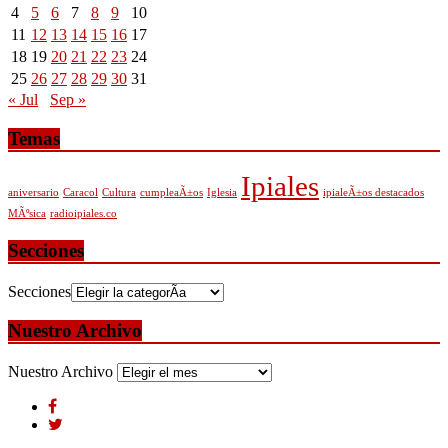
4
5
6
7
8
9
10
11
12
13
14
15
16
17
18
19
20
21
22
23
24
25
26
27
28
29
30
31
« Jul
Sep »
Temas
Ipiales
aniversario
Caracol
Cultura
cumpleaÃ±os
Iglesia
ipialeÃ±os destacados
MÃºsica
radioipiales.co
Secciones
Secciones
Nuestro Archivo
Nuestro Archivo