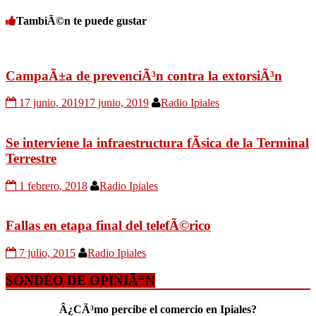
TambiÃ©n te puede gustar
CampaÃ±a de prevenciÃ³n contra la extorsiÃ³n
17 junio, 2019
17 junio, 2019
Radio Ipiales
Se interviene la infraestructura fÃ­sica de la Terminal
Terrestre
1 febrero, 2018
Radio Ipiales
Fallas en etapa final del telefÃ©rico
7 julio, 2015
Radio Ipiales
SONDEO DE OPINIÃ“N
Â¿CÃ³mo percibe el comercio en Ipiales?