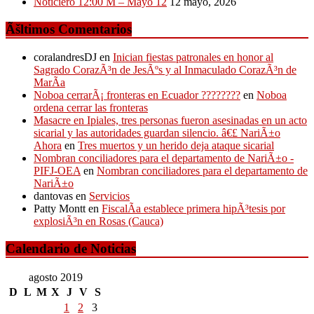
Noticiero 12:00 M – Mayo 12
12 mayo, 2026
Ãšltimos Comentarios
coralandresDJ
en
Inician fiestas patronales en honor al
Sagrado CorazÃ³n de JesÃºs y al Inmaculado CorazÃ³n de
MarÃ­a
Noboa cerrarÃ¡ fronteras en Ecuador ????????
en
Noboa
ordena cerrar las fronteras
Masacre en Ipiales, tres personas fueron asesinadas en un acto
sicarial y las autoridades guardan silencio. â€£ NariÃ±o
Ahora
en
Tres muertos y un herido deja ataque sicarial
Nombran conciliadores para el departamento de NariÃ±o -
PIFJ-OEA
en
Nombran conciliadores para el departamento de
NariÃ±o
dantovas
en
Servicios
Patty Montt
en
FiscalÃ­a establece primera hipÃ³tesis por
explosiÃ³n en Rosas (Cauca)
Calendario de Noticias
agosto 2019
D
L
M
X
J
V
S
1
2
3