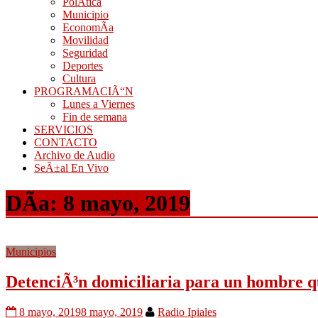
PolÃ­tica
Municipio
EconomÃ­a
Movilidad
Seguridad
Deportes
Cultura
PROGRAMACIÃ“N
Lunes a Viernes
Fin de semana
SERVICIOS
CONTACTO
Archivo de Audio
SeÃ±al En Vivo
DÃ­a:
8 mayo, 2019
Municipios
DetenciÃ³n domiciliaria para un hombre qu
8 mayo, 2019
8 mayo, 2019
Radio Ipiales