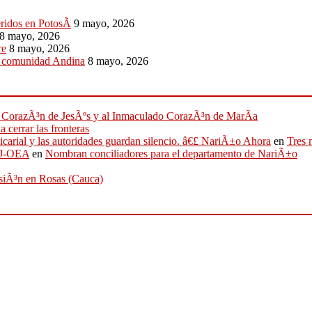
eridos en PotosÃ­
9 mayo, 2026
8 mayo, 2026
re
8 mayo, 2026
a comunidad Andina
8 mayo, 2026
ado CorazÃ³n de JesÃºs y al Inmaculado CorazÃ³n de MarÃ­a
 cerrar las fronteras
sicarial y las autoridades guardan silencio. â€£ NariÃ±o Ahora
en
Tres 
IFJ-OEA
en
Nombran conciliadores para el departamento de NariÃ±o
osiÃ³n en Rosas (Cauca)