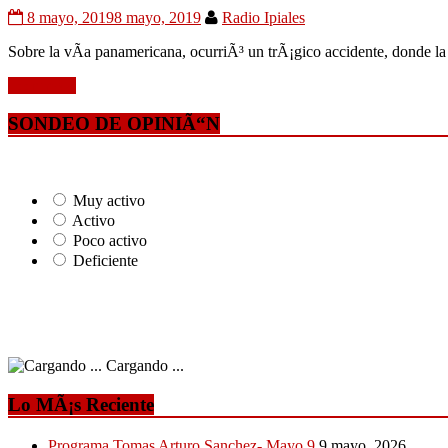
8 mayo, 2019
8 mayo, 2019
Radio Ipiales
Sobre la vÃ­a panamericana, ocurriÃ³ un trÃ¡gico accidente, donde la
Leer mÃ¡s
SONDEO DE OPINIÃ“N
Muy activo
Activo
Poco activo
Deficiente
Cargando ...
Lo MÃ¡s Reciente
Programa Tomas Arturo Sanchez- Mayo 9
9 mayo, 2026