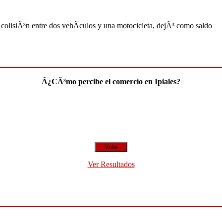
 colisiÃ³n entre dos vehÃ­culos y una motocicleta, dejÃ³ como saldo
Â¿CÃ³mo percibe el comercio en Ipiales?
Ver Resultados