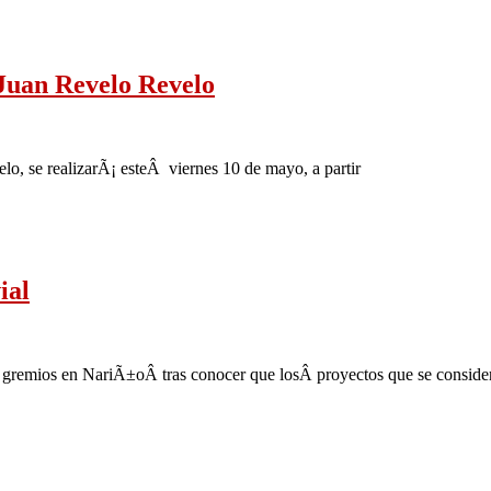
 Juan Revelo Revelo
lo, se realizarÃ¡ esteÂ viernes 10 de mayo, a partir
ial
 gremios en NariÃ±oÂ tras conocer que losÂ proyectos que se considera