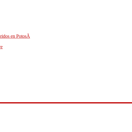
eridos en PotosÃ­
re