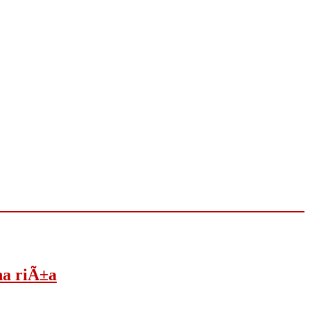
na riÃ±a