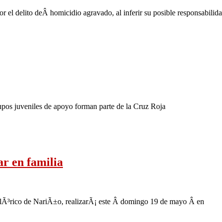
r el delito deÂ homicidio agravado, al inferir su posible responsabilid
rupos juveniles de apoyo forman parte de la Cruz Roja
r en familia
clÃ³rico de NariÃ±o, realizarÃ¡ este Â domingo 19 de mayo Â en