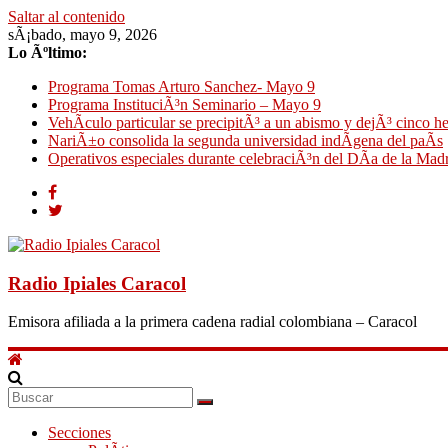
Saltar al contenido
sÃ¡bado, mayo 9, 2026
Lo Ãºltimo:
Programa Tomas Arturo Sanchez- Mayo 9
Programa InstituciÃ³n Seminario – Mayo 9
VehÃ­culo particular se precipitÃ³ a un abismo y dejÃ³ cinco h
NariÃ±o consolida la segunda universidad indÃ­gena del paÃ­s
Operativos especiales durante celebraciÃ³n del DÃ­a de la Mad
Radio Ipiales Caracol
Emisora afiliada a la primera cadena radial colombiana – Caracol
Secciones