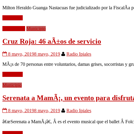
Milton Heraldo Guanga Nastacuas fue judicializado por la FiscalÃ­a po
Leer mÃ¡s
EducaciÃ³n
Municipio
Cruz Roja: 46 aÃ±os de servicio
8 mayo, 2019
8 mayo, 2019
Radio Ipiales
MÃ¡s de 70 personas entre voluntarios, damas grises, socorristas y g
Leer mÃ¡s
Municipio
Serenata a MamÃ¡, un evento para disfruta
8 mayo, 2019
8 mayo, 2019
Radio Ipiales
â€œSerenata a MamÃ¡â€, Â es el evento musical que el ballet Â Fol
Leer mÃ¡s