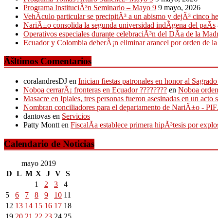
Programa InstituciÃ³n Seminario – Mayo 9
9 mayo, 2026
VehÃ­culo particular se precipitÃ³ a un abismo y dejÃ³ cinco h
NariÃ±o consolida la segunda universidad indÃ­gena del paÃ­s
Operativos especiales durante celebraciÃ³n del DÃ­a de la Mad
Ecuador y Colombia deberÃ¡n eliminar arancel por orden de l
Ãšltimos Comentarios
coralandresDJ
en
Inician fiestas patronales en honor al Sagr
Noboa cerrarÃ¡ fronteras en Ecuador ????????
en
Noboa ordena
Masacre en Ipiales, tres personas fueron asesinadas en un acto 
Nombran conciliadores para el departamento de NariÃ±o - P
dantovas
en
Servicios
Patty Montt
en
FiscalÃ­a establece primera hipÃ³tesis por expl
Calendario de Noticias
mayo 2019
D
L
M
X
J
V
S
1
2
3
4
5
6
7
8
9
10
11
12
13
14
15
16
17
18
19
20
21
22
23
24
25