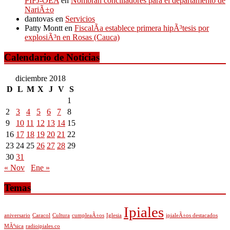
PIFJ-OEA
en
Nombran conciliadores para el departamento de
NariÃ±o
dantovas
en
Servicios
Patty Montt
en
FiscalÃ­a establece primera hipÃ³tesis por
explosiÃ³n en Rosas (Cauca)
Calendario de Noticias
diciembre 2018
D
L
M
X
J
V
S
1
2
3
4
5
6
7
8
9
10
11
12
13
14
15
16
17
18
19
20
21
22
23
24
25
26
27
28
29
30
31
« Nov
Ene »
Temas
Ipiales
aniversario
Caracol
Cultura
cumpleaÃ±os
Iglesia
ipialeÃ±os destacados
MÃºsica
radioipiales.co