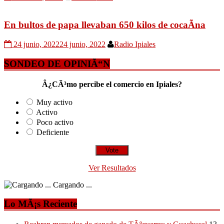
En bultos de papa llevaban 650 kilos de cocaÃ­na
24 junio, 2022
24 junio, 2022
Radio Ipiales
SONDEO DE OPINIÃ“N
Â¿CÃ³mo percibe el comercio en Ipiales?
Muy activo
Activo
Poco activo
Deficiente
Ver Resultados
Cargando ...
Lo MÃ¡s Reciente