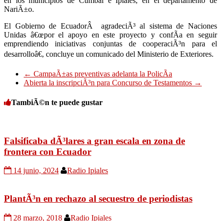
en los municipios de Cumbal e Ipiales, en el departamento de
NariÃ±o.
El Gobierno de EcuadorÂ agradeciÃ³ al sistema de Naciones
Unidas â€œpor el apoyo en este proyecto y confÃ­a en seguir
emprendiendo iniciativas conjuntas de cooperaciÃ³n para el
desarrolloâ€, concluye un comunicado del Ministerio de Exteriores.
←
CampaÃ±as preventivas adelanta la PolicÃ­a
Abierta la inscripciÃ³n para Concurso de Testamentos
→
TambiÃ©n te puede gustar
Falsificaba dÃ³lares a gran escala en zona de
frontera con Ecuador
14 junio, 2024
Radio Ipiales
PlantÃ³n en rechazo al secuestro de periodistas
28 marzo, 2018
Radio Ipiales