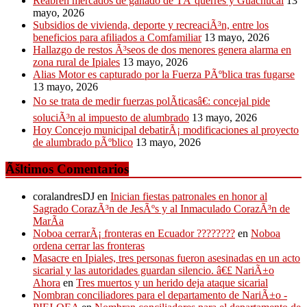
Reabren mercados de ganado de TÃºquerres y Guachucal
13
mayo, 2026
Subsidios de vivienda, deporte y recreaciÃ³n, entre los
beneficios para afiliados a Comfamiliar
13 mayo, 2026
Hallazgo de restos Ã³seos de dos menores genera alarma en
zona rural de Ipiales
13 mayo, 2026
Alias Motor es capturado por la Fuerza PÃºblica tras fugarse
13 mayo, 2026
No se trata de medir fuerzas polÃ­ticasâ€: concejal pide
soluciÃ³n al impuesto de alumbrado
13 mayo, 2026
Hoy Concejo municipal debatirÃ¡ modificaciones al proyecto
de alumbrado pÃºblico
13 mayo, 2026
Ãšltimos Comentarios
coralandresDJ
en
Inician fiestas patronales en honor al
Sagrado CorazÃ³n de JesÃºs y al Inmaculado CorazÃ³n de
MarÃ­a
Noboa cerrarÃ¡ fronteras en Ecuador ????????
en
Noboa
ordena cerrar las fronteras
Masacre en Ipiales, tres personas fueron asesinadas en un acto
sicarial y las autoridades guardan silencio. â€£ NariÃ±o
Ahora
en
Tres muertos y un herido deja ataque sicarial
Nombran conciliadores para el departamento de NariÃ±o -