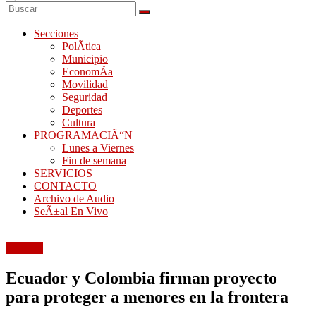
Secciones
PolÃ­tica
Municipio
EconomÃ­a
Movilidad
Seguridad
Deportes
Cultura
PROGRAMACIÃ“N
Lunes a Viernes
Fin de semana
SERVICIOS
CONTACTO
Archivo de Audio
SeÃ±al En Vivo
Frontera
Ecuador y Colombia firman proyecto
para proteger a menores en la frontera