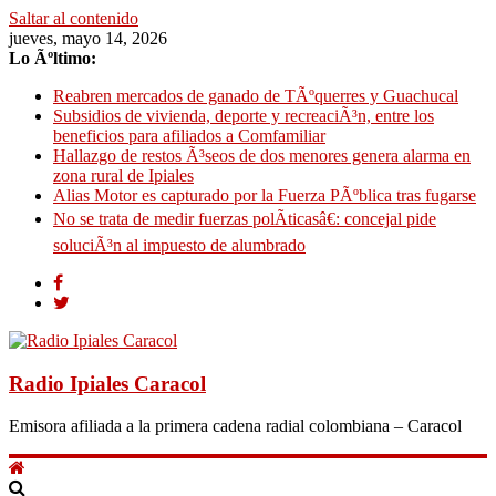
Saltar al contenido
jueves, mayo 14, 2026
Lo Ãºltimo:
Reabren mercados de ganado de TÃºquerres y Guachucal
Subsidios de vivienda, deporte y recreaciÃ³n, entre los
beneficios para afiliados a Comfamiliar
Hallazgo de restos Ã³seos de dos menores genera alarma en
zona rural de Ipiales
Alias Motor es capturado por la Fuerza PÃºblica tras fugarse
No se trata de medir fuerzas polÃ­ticasâ€: concejal pide
soluciÃ³n al impuesto de alumbrado
Radio Ipiales Caracol
Emisora afiliada a la primera cadena radial colombiana – Caracol