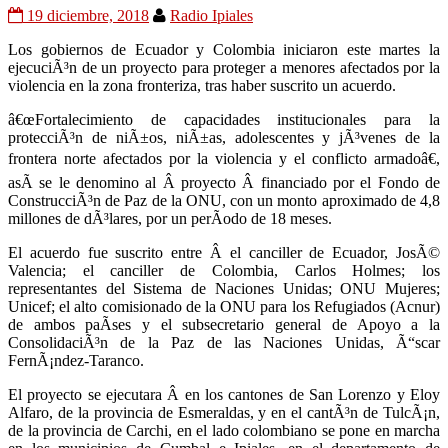
19 diciembre, 2018
Radio Ipiales
Los gobiernos de Ecuador y Colombia iniciaron este martes la
ejecuciÃ³n de un proyecto para proteger a menores afectados por la
violencia en la zona fronteriza, tras haber suscrito un acuerdo.
â€œFortalecimiento de capacidades institucionales para la
protecciÃ³n de niÃ±os, niÃ±as, adolescentes y jÃ³venes de la
frontera norte afectados por la violencia y el conflicto armadoâ€,
asÃ­ se le denomino al Â proyecto Â financiado por el Fondo de
ConstrucciÃ³n de Paz de la ONU, con un monto aproximado de 4,8
millones de dÃ³lares, por un perÃ­odo de 18 meses.
El acuerdo fue suscrito entre Â el canciller de Ecuador, JosÃ©
Valencia; el canciller de Colombia, Carlos Holmes; los
representantes del Sistema de Naciones Unidas; ONU Mujeres;
Unicef; el alto comisionado de la ONU para los Refugiados (Acnur)
de ambos paÃ­ses y el subsecretario general de Apoyo a la
ConsolidaciÃ³n de la Paz de las Naciones Unidas, Ã“scar
FernÃ¡ndez-Taranco.
El proyecto se ejecutara Â en los cantones de San Lorenzo y Eloy
Alfaro, de la provincia de Esmeraldas, y en el cantÃ³n de TulcÃ¡n,
de la provincia de Carchi, en el lado colombiano se pone en marcha